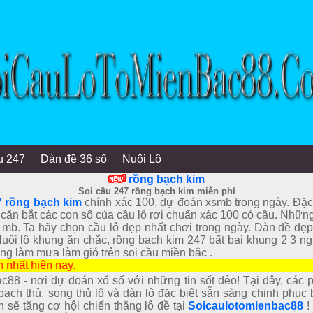
u 247
Dàn đề 36 số
Nuôi Lô
rồng bạch kim
Soi cầu 247 rồng bạch kim miễn phí
7 rồng bạch kim
chính xác 100, dự đoán xsmb trong ngày. Đặc
 căn bắt các con số của cầu lô rơi chuẩn xác 100 có cầu. Nhữ
 mb. Ta hãy chọn cầu lô đẹp nhất chơi trong ngày. Dàn đề đẹ
Nuôi lô khung ăn chắc, rồng bạch kim 247 bất bại khung 2 3 ng
ng làm mưa làm gió trên soi cầu miền bắc .
hất hiện nay.
c88 - nơi dự đoán xổ số với những tin sốt dẻo! Tại đây, các
bạch thủ, song thủ lô và dàn lô đặc biệt sẵn sàng chinh phục 
n sẽ tăng cơ hội chiến thắng lô đề tại
Soicaulotomienbac88
!