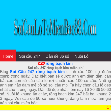
Home
Soi cầu 247
Dàn đề 36 số
Nuôi Lô
rồng bạch kim
Soi cầu 247 rồng bạch kim miễn phí
Blog
Soi Cầu 247 rồng bạch kim
chính xác 100, dự đoá
xsmb trong ngày. Đặc biệt bạn sẽ được anh em diễn dàn, căn
bắt các con số của cầu lô rơi chuẩn xác 100 có cầu. Những
anh em nào đam mê bộ số soi cầu mb. Ta hãy chọn cầu lô đẹp
nhất chơi trong ngày. Dàn đề đẹp nhất hôm nay 16 20 36 50 60
số. Nuôi lô khung ăn chắc, rồng bạch kim 247 bất bại khung 2
3 ngày. Với cầu đề 60 số nuôi khung, đang làm mưa làm gió
trên soi cầu miền bắc .
Chà