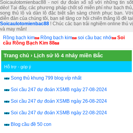
Soicaulotomienbac88 - nơi dự đoán xổ số với những tin sốt
dẻo! Tại đây, các phương pháp chốt số miễn phí như bạch thủ,
song thủ lô và dàn lô đặc biệt sẵn sàng chinh phục bạn. Với
diễn đàn của chúng tôi, bạn sẽ tăng cơ hội chiến thắng lô đề tại
Soicaulotomienbac88
! Chúc các bạn trải nghiệm online thú vị
và may mắn!
Rồng bạch kim
Rồng bạch kim
soi cầu bạc nhớ
Soi
cầu Rồng Bạch Kim 88
Trang chủ
›
Lịch sử lô 4 nháy miền Bắc
Hỗ trợ - góp ý
Song thủ khung 799 blog víp nhất
Soi cầu 247 dự đoán XSMB ngày 27-08-2024
Soi cầu 247 dự đoán XSMB ngày 26-08-2024
Soi cầu 247 dự đoán XSMB ngày 22-08-2024
Blog cầu đề 50 con