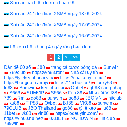
Soi cầu bạch thủ lô rơi chuẩn 99
Soi cầu 247 dự đoán XSMB ngày 18-09-2024
Soi cầu 247 dự đoán XSMB ngày 17-09-2024
Soi cầu 247 dự đoán XSMB ngày 16-09-2024
Lô kép chốt khung 4 ngày rồng bạch kim
1
2
>
>>
Dàn đề 60 số
J88
trang cá cược bóng đá
Sunwin
789club
https://vn88.ren/
Nhà cái uy tín
https://tylekeonhacai.vin/
https://nhacaiuytin.moi/
https://bongdalu.army/
https://7m.boston/
lucky88
lu88
Bomwin
kèo nhà cái
Onbet
qh88 đăng nhập
S666
SUMVIP
S666
Fun 88
Nhà cái VU88
789
7m
go88
sunwin
go88
JBO VN
hitclub
ku88
TIP88
Oxbet
BJ38
VK88
sunwin
79CLUB
JBO Thailand
go88
tỷ lệ kèo
lu88
11bet
vk88
vin88
https://lodeuytin.com/
https://vin88.hu.net/
8XBET
NOHUWIN
Hit club
789win