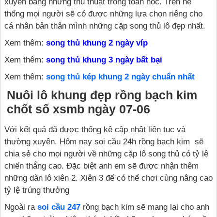
xuyên bằng những thủ thuật trong toán học. Trên hệ
thống mọi người sẽ có được những lựa chọn riêng cho
cá nhân bản thân mình những cặp song thủ lô đẹp nhất.
Xem thêm:
song thủ khung 2 ngày víp
Xem thêm:
song thủ khung 3 ngày bất bại
Xem thêm:
song thủ kép khung 2 ngày chuẩn nhất
Nuôi lô khung đẹp
rồng bạch kim
chốt số xsmb ngày 07-06
Với kết quả đã được thống kê cập nhật liên tục và
thường xuyên. Hôm nay soi cầu 24h rồng bạch kim sẽ
chia sẻ cho mọi người về những cặp lô song thủ có tỷ lệ
chiến thắng cao. Đặc biệt anh em sẽ được nhận thêm
những dàn lô xiên 2. Xiên 3 để có thể chơi cùng nâng cao
tỷ lệ trúng thưởng
Ngoài ra
soi cầu 247
rồng bạch kim sẽ mang lại cho anh