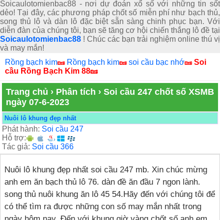
Soicaulotomienbac88 - nơi dự đoán xổ số với những tin sốt
dẻo! Tại đây, các phương pháp chốt số miễn phí như bạch thủ,
song thủ lô và dàn lô đặc biệt sẵn sàng chinh phục bạn. Với
diễn đàn của chúng tôi, bạn sẽ tăng cơ hội chiến thắng lô đề tại
Soicaulotomienbac88
! Chúc các bạn trải nghiệm online thú vị
và may mắn!
Rồng bạch kim
Rồng bạch kim
soi cầu bạc nhớ
Soi
cầu Rồng Bạch Kim 88
Trang chủ
›
Phân tích
›
Soi cầu 247 chốt số XSMB
ngày 07-6-2023
Nuôi lô khung đẹp nhất
Phát hành:
Soi cầu 247
Hỗ trợ:
Tác giả:
Soi cầu 366
Nuôi lô khung đẹp nhất soi cầu 247 mb. Xin chúc mừng
anh em ăn bạch thủ lô 76. dàn đề ăn đầu 7 ngon lành.
song thủ nuôi khung ăn lô 45 54.Hãy đến với chúng tôi để
có thể tìm ra được những con số may mắn nhất trong
ngày hôm nay. Đến với khung giờ vàng chốt số anh em