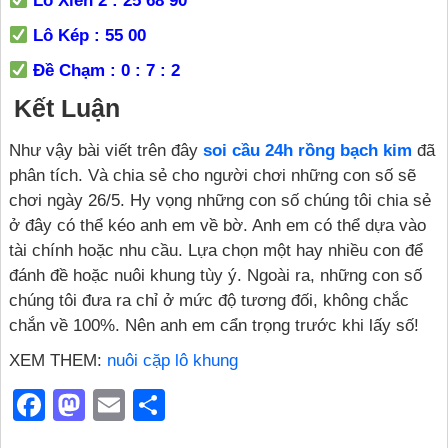
Lô Xiên 2 : 25 68 90
Lô Kép : 55 00
Đề Chạm : 0 : 7 : 2
Kết Luận
Như vậy bài viết trên đây
soi cầu 24h rồng bạch kim
đã
phân tích. Và chia sẻ cho người chơi những con số sẽ
chơi ngày 26/5. Hy vọng những con số chúng tôi chia sẻ
ở đây có thể kéo anh em về bờ. Anh em có thể dựa vào
tài chính hoặc nhu cầu. Lựa chọn một hay nhiều con để
đánh đề hoặc nuôi khung tùy ý. Ngoài ra, những con số
chúng tôi đưa ra chỉ ở mức độ tương đối, không chắc
chắn về 100%. Nên anh em cẩn trọng trước khi lấy số!
XEM THEM:
nuôi cặp lô khung
F
M
E
S
a
a
m
h