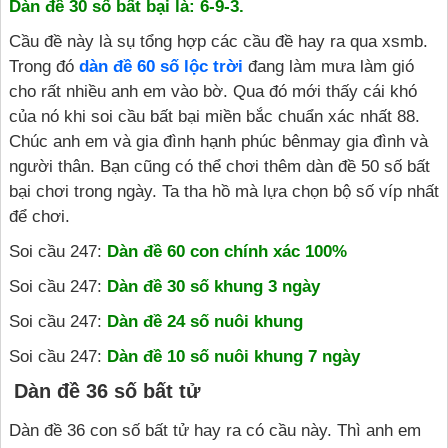
Dàn đề 30 số bất bại là: 6-9-3.
Cầu đề này là sụ tổng hợp các cầu đề hay ra qua xsmb.
Trong đó
dàn đề 60 số lộc trời
đang làm mưa làm gió
cho rất nhiều anh em vào bờ. Qua đó mới thấy cái khó
của nó khi soi cầu bất bại miền bắc chuẩn xác nhất 88.
Chúc anh em và gia đình hạnh phúc bênmay gia đình và
người thân. Bạn cũng có thể chơi thêm dàn đề 50 số bất
bại chơi trong ngày. Ta tha hồ mà lựa chọn bộ số víp nhất
để chơi.
Soi cầu 247:
Dàn đề 60 con chính xác 100%
Soi cầu 247:
Dàn đề 30 số khung 3 ngày
Soi cầu 247:
Dàn đề 24 số nuôi khung
Soi cầu 247:
Dàn đề 10 số nuôi khung 7 ngày
Dàn đề 36 số bất tử
Dàn đề 36 con số bất tử hay ra có cầu này. Thì anh em