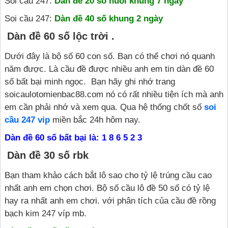
Soi cầu 247:
Dàn đề 20 số nuôi khung 7 ngày
Soi cầu 247:
Dàn đề 40 số khung 2 ngày
Dàn đề 60 số lộc trời .
Dưới đây là bộ số 60 con số. Bạn có thể chơi nó quanh
năm được. Là cầu đề được nhiều anh em tin dàn đề 60
số bất bại minh ngọc. Bạn hãy ghi nhớ trang
soicaulotomienbac88.com nó có rất nhiều tiện ích mà anh
em cần phải nhớ và xem qua. Qua hệ thống chốt số
soi
cầu 247 vip
miền bắc 24h hôm nay.
Dàn đề 60 số bất bại là: 1 8 6 5 2 3
Dàn đề 30 số rbk
Bạn tham khảo cách bắt lô sao cho tỷ lệ trúng cầu cao
nhất anh em chọn chơi. Bộ số cầu lô đề 50 số có tỷ lệ
hay ra nhất anh em chơi. với phân tích của cầu đề rồng
bạch kim 247 víp mb.