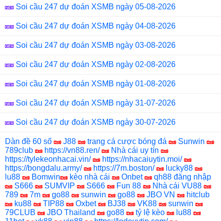
Soi cầu 247 dự đoán XSMB ngày 05-08-2026
Soi cầu 247 dự đoán XSMB ngày 04-08-2026
Soi cầu 247 dự đoán XSMB ngày 03-08-2026
Soi cầu 247 dự đoán XSMB ngày 02-08-2026
Soi cầu 247 dự đoán XSMB ngày 01-08-2026
Soi cầu 247 dự đoán XSMB ngày 31-07-2026
Soi cầu 247 dự đoán XSMB ngày 30-07-2026
Dàn đề 60 số
J88
trang cá cược bóng đá
Sunwin
789club
https://vn88.ren/
Nhà cái uy tín
https://tylekeonhacai.vin/
https://nhacaiuytin.moi/
https://bongdalu.army/
https://7m.boston/
lucky88
lu88
Bomwin
kèo nhà cái
Onbet
qh88 đăng nhập
S666
SUMVIP
S666
Fun 88
Nhà cái VU88
789
7m
go88
sunwin
go88
JBO VN
hitclub
ku88
TIP88
Oxbet
BJ38
VK88
sunwin
79CLUB
JBO Thailand
go88
tỷ lệ kèo
lu88