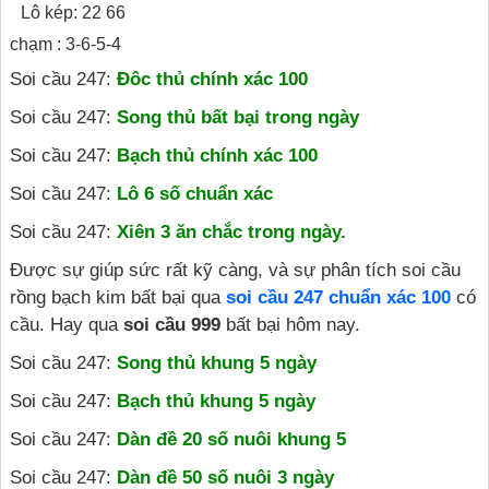
Lô kép: 22 66
chạm : 3-6-5-4
Soi cầu 247:
Đôc thủ chính xác 100
Soi cầu 247:
Song thủ bất bại trong ngày
Soi cầu 247:
Bạch thủ chính xác 100
Soi cầu 247:
Lô 6 số chuẩn xác
Soi cầu 247:
Xiên 3 ăn chắc trong ngày.
Được sự giúp sức rất kỹ càng, và sự phân tích soi cầu
rồng bạch kim bất bại qua
soi cầu 247 chuẩn xác 100
có
cầu. Hay qua
soi cầu 999
bất bại hôm nay.
Soi cầu 247:
Song thủ khung 5 ngày
Soi cầu 247:
Bạch thủ khung 5 ngày
Soi cầu 247:
Dàn đề 20 số nuôi khung 5
Soi cầu 247:
Dàn đề 50 số nuôi 3 ngày