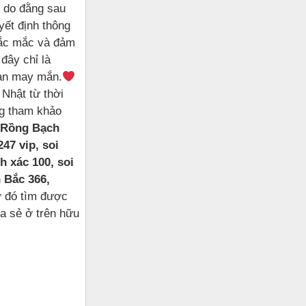
ý do đằng sau
yết định thông
thắc mắc và đảm
đây chỉ là
bạn may mắn.
Nhật từ thời
ng tham khảo
 Rồng Bạch
47 vip, soi
h xác 100, soi
n Bắc 366,
 đó tìm được
a sẻ ở trên hữu