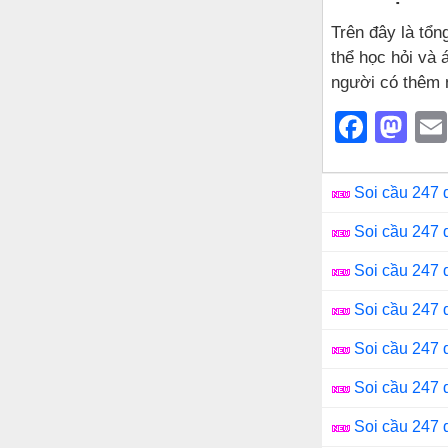
Trên đây là tổ
thể học hỏi và 
người có thêm 
F
M
a
a
c
st
Soi cầu 247
e
o
Soi cầu 247
b
d
Soi cầu 247
o
o
Soi cầu 247
o
n
k
Soi cầu 247
Soi cầu 247
Soi cầu 247