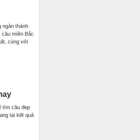
g ngàn thành
i cầu miền Bắc
ất, cùng với
nay
ể tìm cầu đẹp
ang lại kết quả