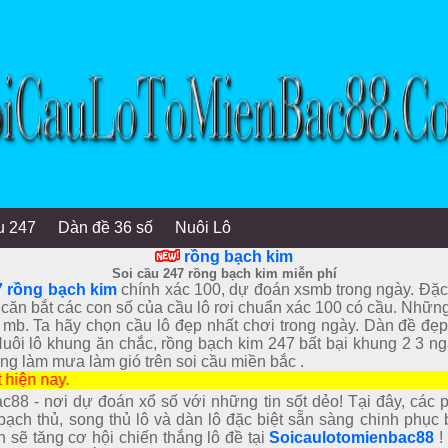
u 247
Dàn đề 36 số
Nuôi Lô
rồng bạch kim
Soi cầu 247 rồng bạch kim miễn phí
7 rồng bạch kim
chính xác 100, dự đoán xsmb trong ngày. Đặc
 căn bắt các con số của cầu lô rơi chuẩn xác 100 có cầu. Nhữ
 mb. Ta hãy chọn cầu lô đẹp nhất chơi trong ngày. Dàn đề đẹ
Nuôi lô khung ăn chắc, rồng bạch kim 247 bất bại khung 2 3 ng
ng làm mưa làm gió trên soi cầu miền bắc .
 nay.
c88 - nơi dự đoán xổ số với những tin sốt dẻo! Tại đây, các
bạch thủ, song thủ lô và dàn lô đặc biệt sẵn sàng chinh phục 
n sẽ tăng cơ hội chiến thắng lô đề tại
Soicaulotomienbac88
!