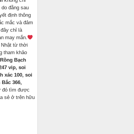
m
không chỉ
ý do đằng sau
yết định thông
thắc mắc và đảm
đây chỉ là
bạn may mắn.
Nhật từ thời
ng tham khảo
 Rồng Bạch
47 vip, soi
h xác 100, soi
n Bắc 366,
 đó tìm được
a sẻ ở trên hữu