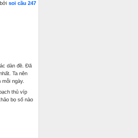
 bởi
soi cầu 247
các dàn đề. Đã
nhất. Ta nên
n mỗi ngày.
bạch thủ víp
khảo bọ số nào