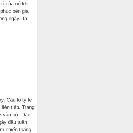
hó của nó khi
 phúc bên gia
ong ngày. Ta
. Cầu lô tỷ lệ
liên tiếp. Trang
% vào bờ. Dàn
gày đầu tuần
m chiến thắng