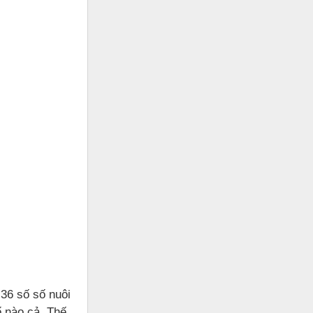
 36 số số nuôi
ố nào cả. Thế