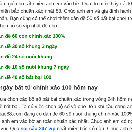
àm gió cho rất nhiều anh em vào bờ. Qua đó mới thấy cái k
 miền bắc chuẩn xác nhất 88. Chúc anh em và gia đình hạnh
hân. Bạn cũng có thể chơi thêm dàn đề 50 số bất bại chơi tr
họn bộ số víp nhất để chơi.
n đề 60 con chính xác 100%
n đề 30 số khung 3 ngày
n đề 24 số nuôi khung
n đề 10 số nuôi khung 7 ngày
n đề 40 số bất bại 100
ngày bất tử chính xác 100 hôm nay
ựa chọn các bộ số bất bại chuẩn xác trong vòng 24h hôm nay
ề bất bại. Ta cú việc chọn bộ số và chơi lớn khi cầu dang ăn 
bac88.com đang có dàn đề 60 số nuôi khung chính xác 100
o anh em vào bờ an toàn chuẩn xác nhất. Chúc anh em có n
 vui. Qua
soi cầu 247 vip
nhất miền bắc có cầu. Chúc anh e