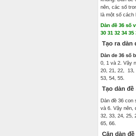
nên, các số tro
là một số cách 
Dàn đề 36 số ví
30 31 32 34 35 
Tạo ra dàn 
Dàn de 36 số b
0, 1 và 2. Vậy 
20, 21, 22, 13, 
53, 54, 55.
Tạo dàn đề 
Dàn đề 36 con s
và 6. Vậy nên, 
32, 33, 24, 25, 
65, 66.
Căn dàn đề 