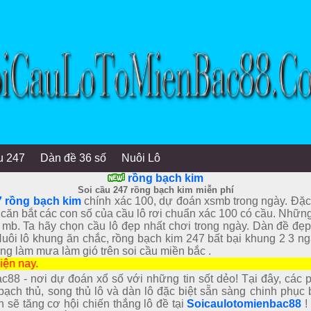
u 247
Dàn đề 36 số
Nuôi Lô
rồng bạch kim
Soi cầu 247 rồng bạch kim miễn phí
7 rồng bạch kim
chính xác 100, dự đoán xsmb trong ngày. Đặc
 căn bắt các con số của cầu lô rơi chuẩn xác 100 có cầu. Nhữ
 mb. Ta hãy chọn cầu lô đẹp nhất chơi trong ngày. Dàn đề đẹ
Nuôi lô khung ăn chắc, rồng bạch kim 247 bất bại khung 2 3 ng
ng làm mưa làm gió trên soi cầu miền bắc .
c88 - nơi dự đoán xổ số với những tin sốt dẻo! Tại đây, các
bạch thủ, song thủ lô và dàn lô đặc biệt sẵn sàng chinh phục 
n sẽ tăng cơ hội chiến thắng lô đề tại
Soicaulotomienbac88
!