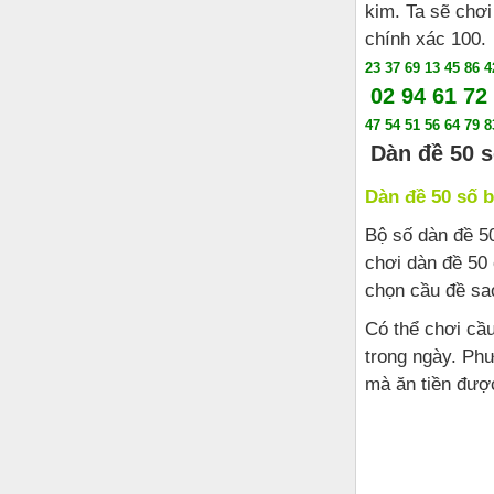
kim. Ta sẽ chơ
chính xác 100.
23 37 69 13 45 86 4
02 94 61 72
47 54 51 56 64 79 8
Dàn đề 50 
Dàn đề 50 số bấ
Bộ số dàn đề 5
chơi dàn đề 50 
chọn cầu đề sa
Có thể chơi cầ
trong ngày. P
mà ăn tiền đượ