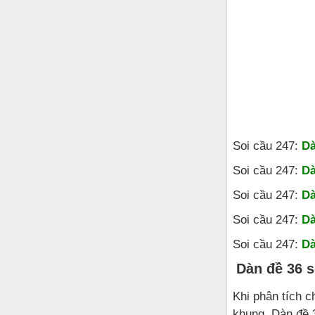
Soi cầu 247:
Dà
Soi cầu 247:
Dà
Soi cầu 247:
Dà
Soi cầu 247:
Dà
Soi cầu 247:
Dà
Dàn đề 36 
Khi phân tích c
khung. Dàn đề 