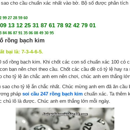
i sao cho cầu chuẩn xác nhất vào bờ. Bộ số được phân tích
2 99 27 28 59 60
 09 13 12 25 31 87 61 78 92 42 79 01
3 84 86 87 91 35 06 08 49 30 95
số rồng bạch kim
t bại là: 7-3-4-6-5.
0 số rồng bạch kim. Khi chốt các con số chuẩn xác 100 có 
con bạn nên chơi theo cầu. Chốt các cầu đề có tỷ lệ hay ra 
o cho tỷ lệ ăn chắc anh em nên chơi, chúc anh em thắng lớ
u sao cho tỷ lệ ắn chắc nhất. Chúc mừng anh em đã ăn cầu 
hương pháp
soi cầu 247 rồng bạch kim
chuẩn xác. Ta thêm 
c chủ lô là được. Chúc anh em thắng lớn mỗi ngày.