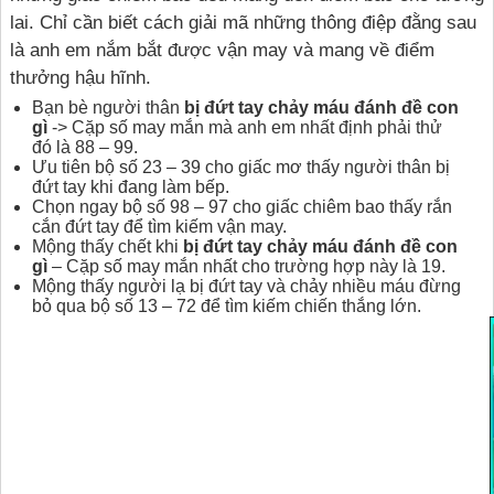
lai. Chỉ cần biết cách giải mã những thông điệp đằng sau
là anh em nắm bắt được vận may và mang về điểm
thưởng hậu hĩnh.
Bạn bè người thân
bị đứt tay chảy máu đánh đề con
gì
-> Cặp số may mắn mà anh em nhất định phải thử
đó là 88 – 99.
Ưu tiên bộ số 23 – 39 cho giấc mơ thấy người thân bị
đứt tay khi đang làm bếp.
Chọn ngay bộ số 98 – 97 cho giấc chiêm bao thấy rắn
cắn đứt tay để tìm kiếm vận may.
Mộng thấy chết khi
bị đứt tay chảy máu đánh đề con
gì
– Cặp số may mắn nhất cho trường hợp này là 19.
Mộng thấy người lạ bị đứt tay và chảy nhiều máu đừng
bỏ qua bộ số 13 – 72 để tìm kiếm chiến thắng lớn.