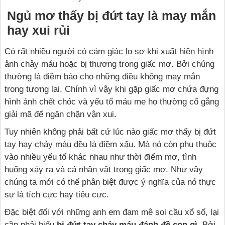
Ngủ mơ thấy bị đứt tay là may mắn
hay xui rủi
Có rất nhiều người có cảm giác lo sợ khi xuất hiện hình
ảnh chảy máu hoặc bị thương trong giấc mơ. Bởi chúng
thường là điềm báo cho những điều không may mắn
trong tương lai. Chính vì vậy khi gặp giấc mơ chứa đựng
hình ảnh chết chóc và yếu tố máu me họ thường cố gắng
giải mã để ngăn chặn vận xui.
Tuy nhiên không phải bất cứ lúc nào giấc mơ thấy bị đứt
tay hay chảy máu đều là điềm xấu. Mà nó còn phụ thuộc
vào nhiều yếu tố khác nhau như thời điểm mơ, tình
huống xảy ra và cả nhân vật trong giấc mơ. Như vậy
chúng ta mới có thể phân biệt được ý nghĩa của nó thực
sự là tích cực hay tiêu cực.
Đặc biệt đối với những anh em đam mê soi cầu xổ số, lại
cần phải hiểu
bị đứt tay chảy máu đánh đề con gì.
Bởi