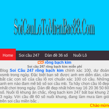
Home
Soi cầu 247
Dàn đề 36 số
Nuôi Lô
rồng bạch kim
Soi cầu 247 rồng bạch kim miễn phí
Blog
Soi Cầu 247 rồng bạch kim
chính xác 100, dự đoá
xsmb trong ngày. Đặc biệt bạn sẽ được anh em diễn dàn, căn
bắt các con số của cầu lô rơi chuẩn xác 100 có cầu. Những
anh em nào đam mê bộ số soi cầu mb. Ta hãy chọn cầu lô đẹp
nhất chơi trong ngày. Dàn đề đẹp nhất hôm nay 16 20 36 50 60
số. Nuôi lô khung ăn chắc, rồng bạch kim 247 bất bại khung 2
3 ngày. Với cầu đề 60 số nuôi khung, đang làm mưa làm gió
trên soi cầu miền bắc .
Chào mừng bạn đế