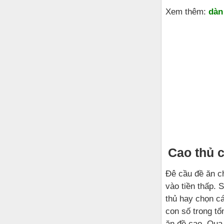
Xem thêm:
dàn
Cao thủ 
Đê cầu đề ăn ch
vào tiền thấp. 
thủ hay chọn c
con số trong tổ
ăn đề cao. Qu