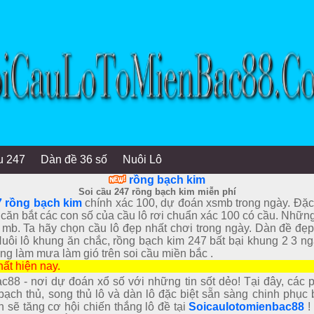
u 247
Dàn đề 36 số
Nuôi Lô
rồng bạch kim
Soi cầu 247 rồng bạch kim miễn phí
7 rồng bạch kim
chính xác 100, dự đoán xsmb trong ngày. Đặc
 căn bắt các con số của cầu lô rơi chuẩn xác 100 có cầu. Nhữ
 mb. Ta hãy chọn cầu lô đẹp nhất chơi trong ngày. Dàn đề đẹ
Nuôi lô khung ăn chắc, rồng bạch kim 247 bất bại khung 2 3 ng
ng làm mưa làm gió trên soi cầu miền bắc .
iện nay.
c88 - nơi dự đoán xổ số với những tin sốt dẻo! Tại đây, các
bạch thủ, song thủ lô và dàn lô đặc biệt sẵn sàng chinh phục 
n sẽ tăng cơ hội chiến thắng lô đề tại
Soicaulotomienbac88
!