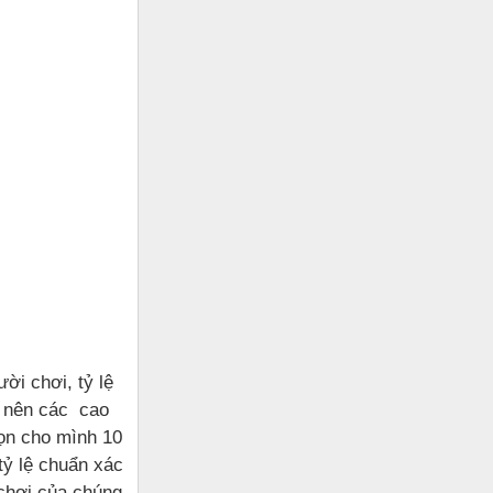
ời chơi, tỷ lệ
o nên các cao
họn cho mình 10
tỷ lệ chuẩn xác
chơi của chúng