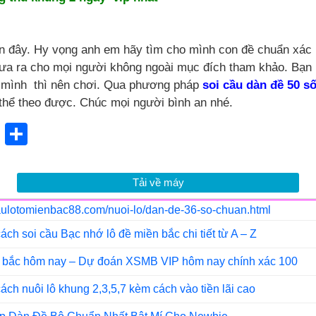
rên đây. Hy vọng anh em hãy tìm cho mình con đề chuẩn xác
ưa ra cho mọi người không ngoài mục đích tham khảo. Bạn 
 mình thì nên chơi. Qua phương pháp
soi cầu dàn đề 50 số
thể theo được. Chúc mọi người bình an nhé.
E
S
m
h
ail
ar
Tải về máy
e
caulotomienbac88.com/nuoi-lo/dan-de-36-so-chuan.html
ch soi cầu Bạc nhớ lô đề miền bắc chi tiết từ A – Z
n bắc hôm nay – Dự đoán XSMB VIP hôm nay chính xác 100
ch nuôi lô khung 2,3,5,7 kèm cách vào tiền lãi cao