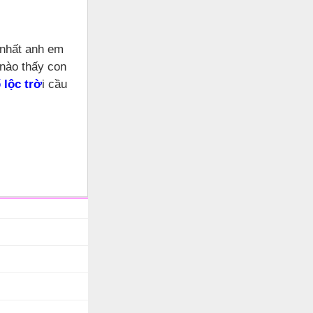
 nhất anh em
nào thấy con
 lộc trờ
i cầu