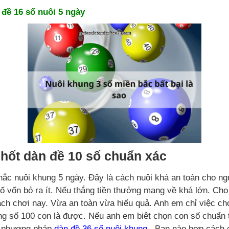
 đề 16 số nuôi 5 ngày
chốt dàn đề 10 số chuẩn xác
ắc nuôi khung 5 ngày. Đây là cách nuôi khá an toàn cho ngư
Số vốn bỏ ra ít. Nếu thắng tiền thưởng mang về khá lớn. Ch
ách chơi nay. Vừa an toàn vừa hiểu quả. Anh em chỉ việc c
ng số 100 con là được. Nếu anh em biêt chọn con số chuẩn 
a phương pháp
dàn đề 36 số nuôi khung
. Bạn nào hợp cách 