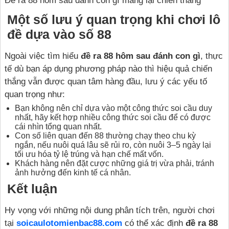
Đề ra 88 hôm sau đánh con gì mang lại chiến thắng
Một số lưu ý quan trọng khi chơi lô
đề dựa vào số 88
Ngoài việc tìm hiểu
đề ra 88 hôm sau đánh con gì
, thực
tế dù bạn áp dụng phương pháp nào thì hiệu quả chiến
thắng vẫn được quan tâm hàng đầu, lưu ý các yếu tố
quan trọng như:
Bạn không nên chỉ dựa vào một công thức soi cầu duy
nhất, hãy kết hợp nhiều công thức soi cầu để có được
cái nhìn tổng quan nhất.
Con số liên quan đến 88 thường chạy theo chu kỳ
ngắn, nếu nuôi quá lâu sẽ rủi ro, còn nuôi 3–5 ngày lại
tối ưu hóa tỷ lệ trúng và hạn chế mất vốn.
Khách hàng nên đặt cược những giá trị vừa phải, tránh
ảnh hưởng đến kinh tế cá nhân.
Kết luận
Hy vọng với những nội dung phân tích trên, người chơi
tại
soicaulotomienbac88.com
có thể xác định
đề ra 88