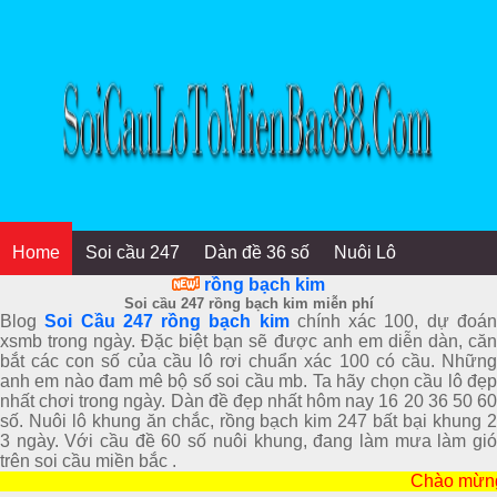
Home
Soi cầu 247
Dàn đề 36 số
Nuôi Lô
rồng bạch kim
Soi cầu 247 rồng bạch kim miễn phí
Blog
Soi Cầu 247 rồng bạch kim
chính xác 100, dự đoá
xsmb trong ngày. Đặc biệt bạn sẽ được anh em diễn dàn, căn
bắt các con số của cầu lô rơi chuẩn xác 100 có cầu. Những
anh em nào đam mê bộ số soi cầu mb. Ta hãy chọn cầu lô đẹp
nhất chơi trong ngày. Dàn đề đẹp nhất hôm nay 16 20 36 50 60
số. Nuôi lô khung ăn chắc, rồng bạch kim 247 bất bại khung 2
3 ngày. Với cầu đề 60 số nuôi khung, đang làm mưa làm gió
trên soi cầu miền bắc .
Chào mừng bạn đến