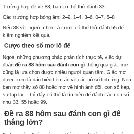
Trường hợp đề về 88, bạn có thể thử đánh 33.
Các trường hợp bóng âm: 2–9, 1–4, 3–6, 0–7, 5–8
Nếu 88 về, người chơi cá cược có thể thử đánh 55 để
kiểm nghiệm kết quả.
Cược theo sổ mơ lô đề
Ngoài những phương pháp phân tích thực tế, việc dự
đoán
đề ra 88 hôm sau đánh con gì
thông qua giấc mơ
cũng là lựa chọn được nhiều người quan tâm. Giấc mơ
được xem là dấu hiệu tiềm ẩn về các bộ số linh ứng. Nếu
bạn mơ thấy số 88 hoặc mơ về hình ảnh đôi, con số kép,
sự lặp lại… thì đây có thể là tín hiệu để đánh các con số
như 33, 55 hoặc 99.
Đề ra 88 hôm sau đánh con gì để
thắng lớn?