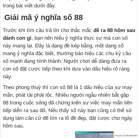
trong bài viết dưới đây.
Giải mã ý nghĩa số 88
Trước khi tìm câu trả lời cho thắc mắc
đề ra 88 hôm sau
đánh con gì
, bạn nên hiểu ý nghĩa thực sự mà con số
này mang lại. Đây là dạng đề kép bằng, một dạng số
mang ý nghĩa đặc biệt, thường báo hiệu các chu kỳ cầu
số mạnh đang hình thành. Người chơi dễ dàng đưa ra
con số đặt cược tiếp theo khi dựa vào dấu hiệu rõ ràng
này.
Theo phong thuỷ thì con số 88 là 1 dấu hiệu của sự may
mắn, phát tài phát lộc. Nhiều người ngẫu nhiên bắt gặp
88 trong cuộc sống đã chứng kiến sự việc may mắn liên
tiếp diễn ra sau đó. Nếu thấy số này bạn cũng có thể sử
dụng làm căn cứ để tìm ra lô đề đẹp, đặt cược cho ngày
hôm sau.