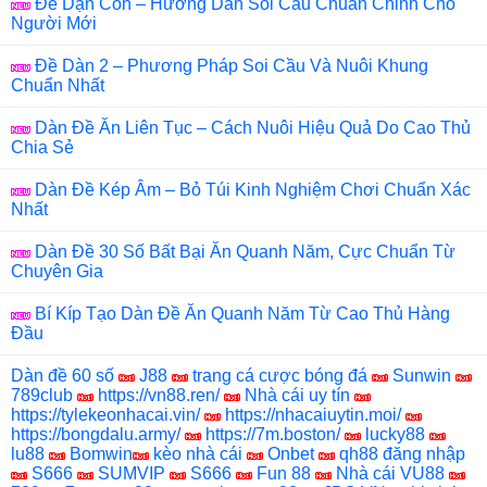
Đề Dặn Con – Hướng Dẫn Soi Cầu Chuẩn Chỉnh Cho
Người Mới
Đề Dàn 2 – Phương Pháp Soi Cầu Và Nuôi Khung
Chuẩn Nhất
Dàn Đề Ăn Liên Tục – Cách Nuôi Hiệu Quả Do Cao Thủ
Chia Sẻ
Dàn Đề Kép Âm – Bỏ Túi Kinh Nghiệm Chơi Chuẩn Xác
Nhất
Dàn Đề 30 Số Bất Bại Ăn Quanh Năm, Cực Chuẩn Từ
Chuyên Gia
Bí Kíp Tạo Dàn Đề Ăn Quanh Năm Từ Cao Thủ Hàng
Đầu
Dàn đề 60 số
J88
trang cá cược bóng đá
Sunwin
789club
https://vn88.ren/
Nhà cái uy tín
https://tylekeonhacai.vin/
https://nhacaiuytin.moi/
https://bongdalu.army/
https://7m.boston/
lucky88
lu88
Bomwin
kèo nhà cái
Onbet
qh88 đăng nhập
S666
SUMVIP
S666
Fun 88
Nhà cái VU88