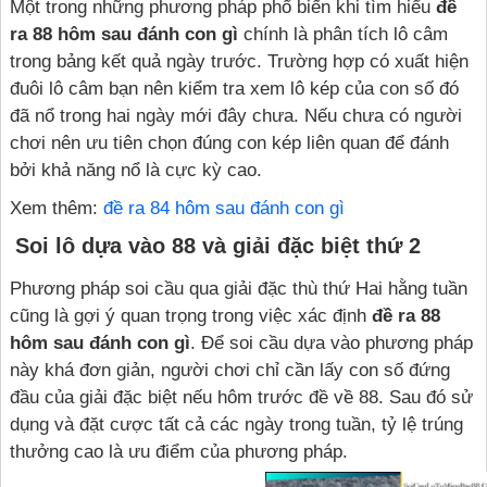
Một trong những phương pháp phổ biến khi tìm hiểu
đề
ra 88 hôm sau đánh con gì
chính là phân tích lô câm
trong bảng kết quả ngày trước. Trường hợp có xuất hiện
đuôi lô câm bạn nên kiểm tra xem lô kép của con số đó
đã nổ trong hai ngày mới đây chưa. Nếu chưa có người
chơi nên ưu tiên chọn đúng con kép liên quan để đánh
bởi khả năng nổ là cực kỳ cao.
Xem thêm:
đề ra 84 hôm sau đánh con gì
Soi lô dựa vào 88 và giải đặc biệt thứ 2
Phương pháp soi cầu qua giải đặc thù thứ Hai hằng tuần
cũng là gợi ý quan trọng trong việc xác định
đề ra 88
hôm sau đánh con gì
. Để soi cầu dựa vào phương pháp
này khá đơn giản, người chơi chỉ cần lấy con số đứng
đầu của giải đặc biệt nếu hôm trước đề về 88. Sau đó sử
dụng và đặt cược tất cả các ngày trong tuần, tỷ lệ trúng
thưởng cao là ưu điểm của phương pháp.