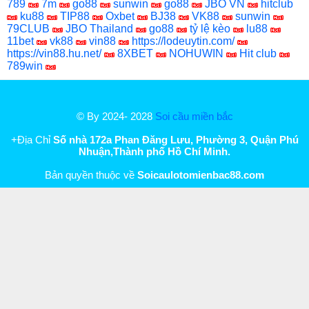
789
7m
go88
sunwin
go88
JBO VN
hitclub
ku88
TIP88
Oxbet
BJ38
VK88
sunwin
79CLUB
JBO Thailand
go88
tỷ lệ kèo
lu88
11bet
vk88
vin88
https://lodeuytin.com/
https://vin88.hu.net/
8XBET
NOHUWIN
Hit club
789win
© By 2024- 2028
Soi cầu miền bắc
+Địa Chỉ
Số nhà 172a Phan Đăng Lưu, Phường 3, Quận Phú
Nhuận,Thành phố Hồ Chí Minh.
Bản quyền thuộc về
Soicaulotomienbac88.com