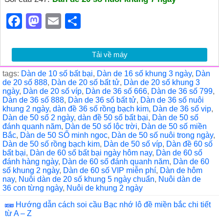
F
M
E
S
a
a
m
h
c
st
ail
ar
Tải về máy
e
o
e
tags:
Dàn de 10 số bất bại
,
Dàn de 16 số khung 3 ngày
,
Dàn
b
d
de 20 số 888
,
Dàn de 20 số bất tử
,
Dàn de 20 số khung 3
ngày
,
Dàn de 20 số víp
,
Dàn de 36 số 666
,
Dàn de 36 số 799
,
o
o
Dàn de 36 số 888
,
Dàn de 36 số bất tử
,
Dàn de 36 số nuôi
khung 2 ngày
,
dàn đề 36 số rồng bạch kim
,
Dàn de 36 số vip
,
o
n
Dàn de 50 số 2 ngày
,
dàn đề 50 số bất bại
,
Dàn de 50 số
k
đánh quanh năm
,
Dàn de 50 số lộc trời
,
Dàn de 50 số miền
Bắc
,
Dàn de 50 SỐ minh ngoc
,
Dàn de 50 số nuôi trong ngày
,
Dàn de 50 số rồng bạch kim
,
Dàn de 50 số víp
,
Dàn đề 60 số
bất bại
,
Dàn de 60 số bất bại ngày hôm nay
,
Dàn de 60 số
đánh hàng ngày
,
Dàn de 60 số đánh quanh năm
,
Dàn de 60
số khung 2 ngày
,
Dàn de 60 số VIP miễn phí
,
Dàn de hôm
nay
,
Nuôi dàn de 20 số khung 5 ngày chuẩn
,
Nuôi dàn de
36 con từng ngày
,
Nuôi de khung 2 ngày
Hướng dẫn cách soi cầu Bạc nhớ lô đề miền bắc chi tiết
từ A – Z