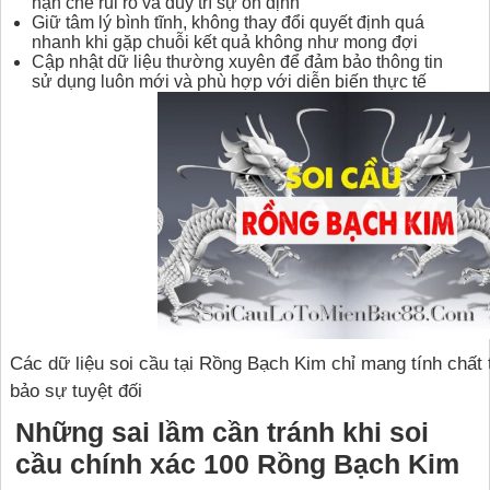
hạn chế rủi ro và duy trì sự ổn định
Giữ tâm lý bình tĩnh, không thay đổi quyết định quá
nhanh khi gặp chuỗi kết quả không như mong đợi
Cập nhật dữ liệu thường xuyên để đảm bảo thông tin
sử dụng luôn mới và phù hợp với diễn biến thực tế
Các dữ liệu soi cầu tại Rồng Bạch Kim chỉ mang tính chấ
bảo sự tuyệt đối
Những sai lầm cần tránh khi soi
cầu chính xác 100 Rồng Bạch Kim