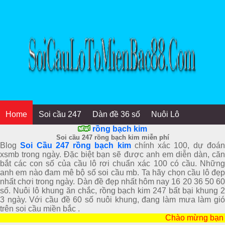
Home
Soi cầu 247
Dàn đề 36 số
Nuôi Lô
rồng bạch kim
Soi cầu 247 rồng bạch kim miễn phí
Blog
Soi Cầu 247 rồng bạch kim
chính xác 100, dự đoá
xsmb trong ngày. Đặc biệt bạn sẽ được anh em diễn dàn, căn
bắt các con số của cầu lô rơi chuẩn xác 100 có cầu. Những
anh em nào đam mê bộ số soi cầu mb. Ta hãy chọn cầu lô đẹp
nhất chơi trong ngày. Dàn đề đẹp nhất hôm nay 16 20 36 50 60
số. Nuôi lô khung ăn chắc, rồng bạch kim 247 bất bại khung 2
3 ngày. Với cầu đề 60 số nuôi khung, đang làm mưa làm gió
trên soi cầu miền bắc .
Chào mừng bạn đến với tr