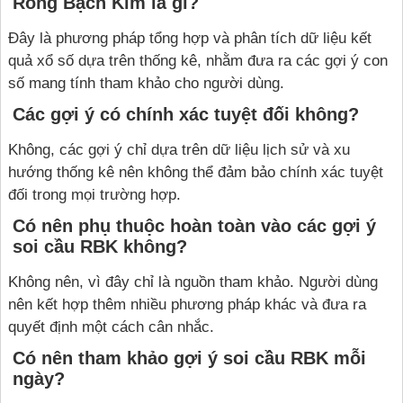
Rồng Bạch Kim là gì?
Đây là phương pháp tổng hợp và phân tích dữ liệu kết
quả xổ số dựa trên thống kê, nhằm đưa ra các gợi ý con
số mang tính tham khảo cho người dùng.
Các gợi ý có chính xác tuyệt đối không?
Không, các gợi ý chỉ dựa trên dữ liệu lịch sử và xu
hướng thống kê nên không thể đảm bảo chính xác tuyệt
đối trong mọi trường hợp.
Có nên phụ thuộc hoàn toàn vào các gợi ý
soi cầu RBK không?
Không nên, vì đây chỉ là nguồn tham khảo. Người dùng
nên kết hợp thêm nhiều phương pháp khác và đưa ra
quyết định một cách cân nhắc.
Có nên tham khảo gợi ý soi cầu RBK mỗi
ngày?