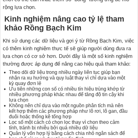
rộng lựa chọn.
Kinh nghiệm nâng cao tỷ lệ tham
khảo Rồng Bạch Kim
Khi sử dụng các dữ liệu và gợi ý từ Rồng Bạch Kim, việc
có thêm kinh nghiệm thực tế sẽ giúp người dùng đưa ra
lựa chọn có cơ sở hơn. Dưới đây là một số kinh nghiệm
thường được áp dụng để nâng cao hiệu quả tham khảo:
Theo dõi dữ liệu trong nhiều ngày liên tục giúp bạn
nhận ra xu hướng và quy luật thay vì chỉ dựa vào một
kỳ quay đơn lẻ
Ưu tiên những con số có nhiều tín hiệu trùng khớp từ
nhiều phương pháp khác nhau để tăng độ tin cậy khi
lựa chọn
Không nên chỉ dựa vào một nguồn phân tích mà nên
kết hợp thêm các phương pháp như lô rơi, lô gan, đầu
đuôi hoặc thống kê tổng hợp
Lọc số một cách có chọn lọc thay vì chọn theo cảm
tính, tránh bị nhiễu bởi quá nhiều dữ liệu
Quản lý vốn hợp lý bằng cách chia nhỏ ngân sách để