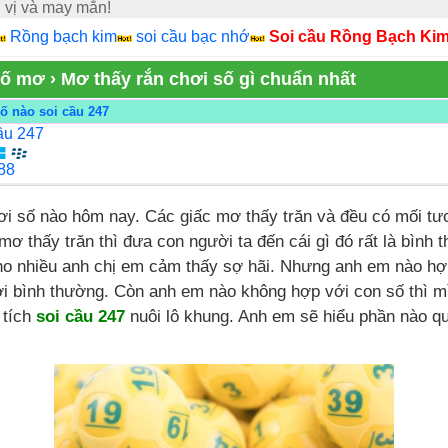
 vị và may mắn!
Rồng bạch kim
soi cầu bạc nhớ
Soi cầu Rồng Bạch Kim
ố mơ
›
Mơ thấy rắn chơi số gì chuẩn nhất
ố nào soi cầu 247
ầu 247
88
ơi số nào hôm nay. Các giấc mơ thấy trăn và đều có mối t
ơ thấy trăn thì đưa con người ta đến cái gì đó rất là bình
cho nhiều anh chị em cảm thấy sợ hãi. Nhưng anh em nào hợp
i bình thường. Còn anh em nào không hợp với con số thì 
 tích
soi cầu 247
nuôi lô khung. Anh em sẽ hiểu phần nào qu