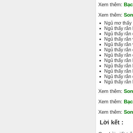
Xem thêm:
Bạc
Xem thêm:
Son
Ngủ mơ thấy r
Ngủ thấy rắn
Ngủ thấy rắn 
Ngủ thấy rắn 
Ngủ thấy rắn 
Ngủ thấy rắn
Ngủ thấy rắn
Ngủ thấy rắn 
Ngủ thấy rắn 
Ngủ thấy rắn 
Ngủ thấy rắn 
Ngủ thấy rắn 
Xem thêm:
Son
Xem thêm:
Bạc
Xem thêm:
Son
Lời kết :