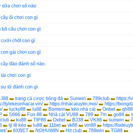
 sữa chơi số nào
cây ổi chơi con gì
 bồ câu chơi con gì
cưới chốt con gì
con gái chơi con gì
cây đào đánh số nào.
tài chơi con gì
sư tử đánh con gì
J88
trang cá cược bóng đá
Sunwin
789club
https://
s://tylekeonhacai.vin/
https://nhacaiuytin.moi/
https://bongd
n/
lucky88
lu88
Bomwin
kèo nhà cái
Onbet
qh88
P
S666
Fun 88
Nhà cái VU88
789
7m
go88
tclub
ku88
TIP88
Oxbet
BJ38
VK88
sunwin
8
tỷ lệ kèo
lu88
11bet
vk88
vin88
https://lodeuyt
net/
8XBET
NOHUWIN
Hit club
789win
TG88