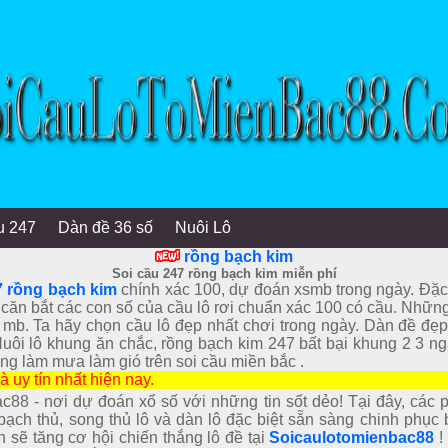
u 247
Dàn đề 36 số
Nuôi Lô
rồng bạch kim
Soi cầu 247 rồng bạch kim miễn phí
7 rồng bạch kim
chính xác 100, dự đoán xsmb trong ngày. Đặc
 căn bắt các con số của cầu lô rơi chuẩn xác 100 có cầu. Nhữ
 mb. Ta hãy chọn cầu lô đẹp nhất chơi trong ngày. Dàn đề đẹ
Nuôi lô khung ăn chắc, rồng bạch kim 247 bất bại khung 2 3 ng
ng làm mưa làm gió trên soi cầu miền bắc .
n nhất hiện nay.
c88 - nơi dự đoán xổ số với những tin sốt dẻo! Tại đây, các
bạch thủ, song thủ lô và dàn lô đặc biệt sẵn sàng chinh phục 
n sẽ tăng cơ hội chiến thắng lô đề tại
Soicaulotomienbac88
!