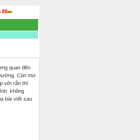
 88
ương quan đến
 thường. Còn mơ
 với rắn thì
mình không
a bài viết sau