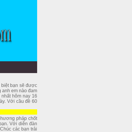
 biệt bạn sẽ được
ng anh em nào đam
p nhất hôm nay 16
ày. Với cầu đề 60
 phương pháp chốt
bạn. Với diễn đàn
 Chúc các bạn trải