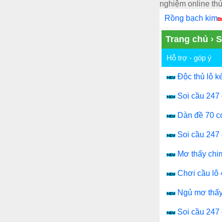
nghiệm online thú
Rồng bạch kim
Trang chủ
›
S
Hỗ trợ - góp ý
Độc thủ lô k
Soi cầu 247
Dàn đề 70 c
Soi cầu 247
Mơ thấy chim
Chơi cầu lô 
Ngủ mơ thấy 
Soi cầu 247