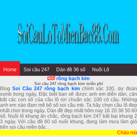
Home
Soi cầu 247
Dàn đề 36 số
Nuôi Lô
rồng bạch kim
Soi cầu 247 rồng bạch kim miễn phí
Blog
Soi Cầu 247 rồng bạch kim
chính xác 100, dự đoá
xsmb trong ngày. Đặc biệt bạn sẽ được anh em diễn dàn, căn
bắt các con số của cầu lô rơi chuẩn xác 100 có cầu. Những
anh em nào đam mê bộ số soi cầu mb. Ta hãy chọn cầu lô đẹp
nhất chơi trong ngày. Dàn đề đẹp nhất hôm nay 16 20 36 50 60
số. Nuôi lô khung ăn chắc, rồng bạch kim 247 bất bại khung 2
3 ngày. Với cầu đề 60 số nuôi khung, đang làm mưa làm gió
trên soi cầu miền bắc .
Chào mừng b