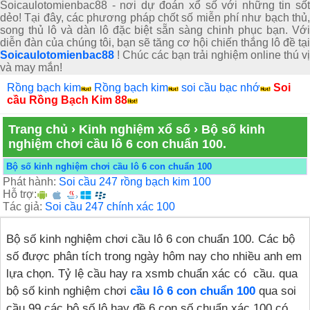
Soicaulotomienbac88 - nơi dự đoán xổ số với những tin sốt
dẻo! Tại đây, các phương pháp chốt số miễn phí như bạch thủ,
song thủ lô và dàn lô đặc biệt sẵn sàng chinh phục bạn. Với
diễn đàn của chúng tôi, bạn sẽ tăng cơ hội chiến thắng lô đề tại
Soicaulotomienbac88
! Chúc các bạn trải nghiệm online thú vị
và may mắn!
Rồng bạch kim
Rồng bạch kim
soi cầu bạc nhớ
Soi
cầu Rồng Bạch Kim 88
Trang chủ
›
Kinh nghiệm xổ số
›
Bộ số kinh
nghiệm chơi cầu lô 6 con chuẩn 100.
Bộ số kinh nghiệm chơi cầu lô 6 con chuẩn 100
Phát hành:
Soi cầu 247 rồng bạch kim 100
Hỗ trợ:
Tác giả:
Soi cầu 247 chính xác 100
Bộ số kinh nghiệm chơi cầu lô 6 con chuẩn 100. Các bộ
số được phân tích trong ngày hôm nay cho nhiều anh em
lựa chọn. Tỷ lệ cầu hay ra xsmb chuẩn xác có cầu. qua
bộ số kinh nghiệm chơi
cầu lô 6 con chuẩn 100
qua soi
cầu 99,các bộ số lô hay đề 6 con số chuẩn xác 100 có