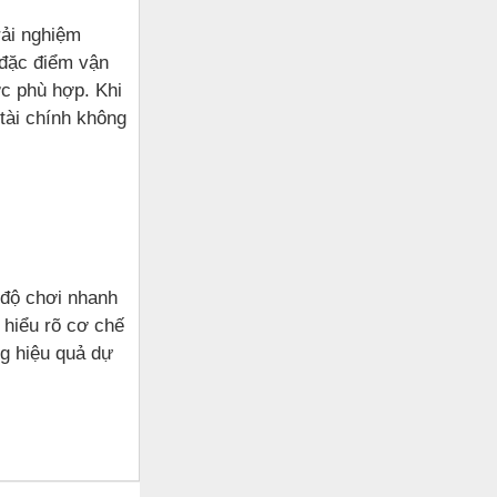
rải nghiệm
đặc điểm vận
ợc phù hợp. Khi
tài chính không
độ chơi nhanh
 hiểu rõ cơ chế
ng hiệu quả dự