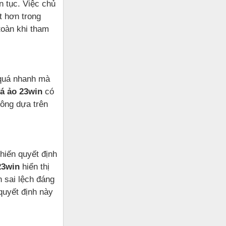
n tục. Việc chủ
t hơn trong
toàn khi tham
 quá nhanh mà
á ảo 23win
có
hông dựa trên
hiến quyết định
23win
hiển thị
 sai lệch đáng
quyết định này