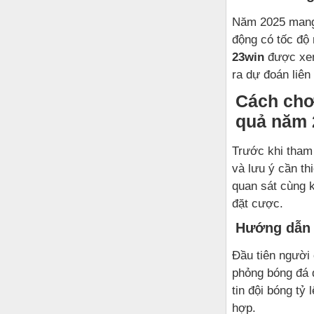
Năm 2025 mang đ
động có tốc độ
23win
được xem
ra dự đoán liên
Cách chơ
quả năm 
Trước khi tham
và lưu ý cần th
quan sát cùng k
đặt cược.
Hướng dẫn 
Đầu tiên người
phỏng bóng đá đ
tin đội bóng tỷ
hợp.