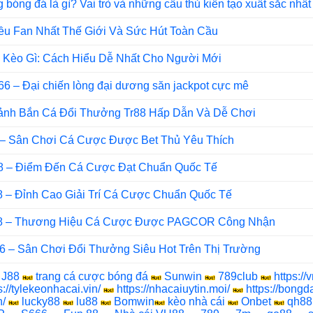
ail
ar
g bóng đá là gì? Vai trò và những cầu thủ kiến tạo xuất sắc nhất
e
ều Fan Nhất Thế Giới Và Sức Hút Toàn Cầu
 Kèo Gì: Cách Hiểu Dễ Nhất Cho Người Mới
6 – Đại chiến lòng đại dương săn jackpot cực mê
nh Bắn Cá Đổi Thưởng Tr88 Hấp Dẫn Và Dễ Chơi
8 – Sân Chơi Cá Cược Được Bet Thủ Yêu Thích
8 – Điểm Đến Cá Cược Đạt Chuẩn Quốc Tế
8 – Đỉnh Cao Giải Trí Cá Cược Chuẩn Quốc Tế
88 – Thương Hiệu Cá Cược Được PAGCOR Công Nhận
6 – Sân Chơi Đổi Thưởng Siêu Hot Trên Thị Trường
J88
trang cá cược bóng đá
Sunwin
789club
https://
s://tylekeonhacai.vin/
https://nhacaiuytin.moi/
https://bongd
n/
lucky88
lu88
Bomwin
kèo nhà cái
Onbet
qh88