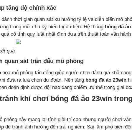
úp tăng độ chính xác
dành thời gian quan sát xu hướng tỷ lệ và diễn biến mô phỏ
trưng trong mỗi chu kỳ hiển thị dữ liệu. Hệ thống
bóng đá ảo
t quả có tính quy luật nhất định dựa trên thuật toán vận hành
kết quả
m quan sát trận đấu mô phỏng
ồ họa mô phỏng tấn công giúp người chơi đánh giá khả năng
 khi đưa ra lựa chọn dự đoán. Nền tảng
bóng đá ảo 23win
hi
bạn đoán định được đội nào đang chiếm ưu thế trong giai đ
tránh khi chơi bóng đá ảo 23win tron
 phỏng này mang lại tính giải trí cao nhưng người chơi vẫn
ặp để tránh ảnh hưởng đến trải nghiệm. Sai lầm phổ biến đến