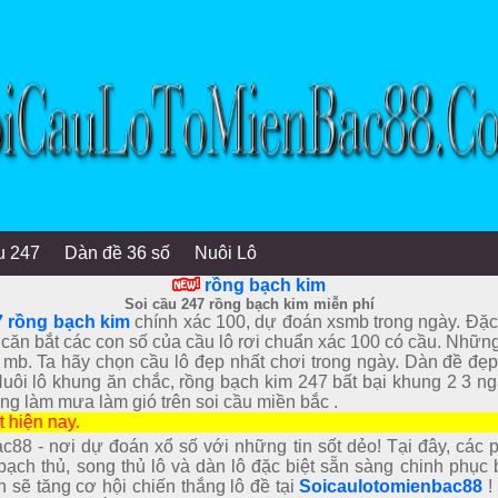
u 247
Dàn đề 36 số
Nuôi Lô
rồng bạch kim
Soi cầu 247 rồng bạch kim miễn phí
7 rồng bạch kim
chính xác 100, dự đoán xsmb trong ngày. Đặc
 căn bắt các con số của cầu lô rơi chuẩn xác 100 có cầu. Nhữ
 mb. Ta hãy chọn cầu lô đẹp nhất chơi trong ngày. Dàn đề đẹ
Nuôi lô khung ăn chắc, rồng bạch kim 247 bất bại khung 2 3 ng
ng làm mưa làm gió trên soi cầu miền bắc .
ay.
c88 - nơi dự đoán xổ số với những tin sốt dẻo! Tại đây, các
bạch thủ, song thủ lô và dàn lô đặc biệt sẵn sàng chinh phục 
n sẽ tăng cơ hội chiến thắng lô đề tại
Soicaulotomienbac88
!