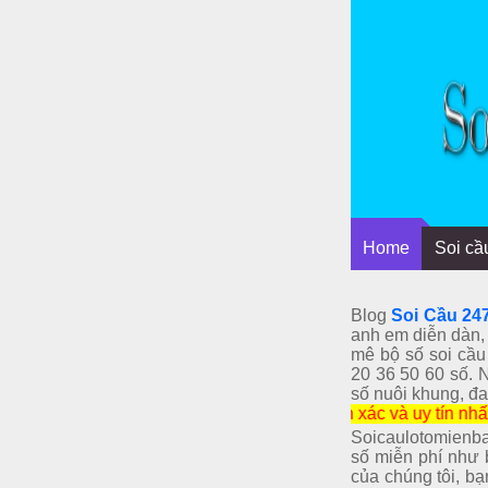
Home
Soi cầ
Blog
Soi Cầu 24
anh em diễn dàn,
mê bộ số soi cầu
20 36 50 60 số. 
số nuôi khung, đa
 bạn đến với trang web bắt số chính xác và uy tín nhất hiện n
Soicaulotomienba
số miễn phí như 
của chúng tôi, bạ