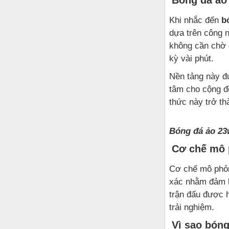
Bóng đá ảo 
Khi nhắc đến
b
dựa trên công n
không cần chờ đ
kỳ vài phút.
Nền tảng này đư
tâm cho cộng đ
thức này trở th
Bóng đá ảo 2
Cơ chế mô 
Cơ chế mô phỏ
xác nhằm đảm b
trận đấu được h
trải nghiệm.
Vì sao bóng