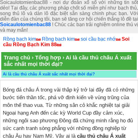
Soicaulotomienbac88 - nơi dự đoán xổ số với những tin sốt
dẻo! Tại đây, các phương pháp chốt số miễn phí như bạch thủ,
song thủ lô và dàn lô đặc biệt sẵn sàng chinh phục bạn. Với
diễn đàn của chúng tôi, bạn sẽ tăng cơ hội chiến thắng lô đề tại
Soicaulotomienbac88
! Chúc các bạn trải nghiệm online thú vị
và may mắn!
Rồng bạch kim
Rồng bạch kim
soi cầu bạc nhớ
Soi
cầu Rồng Bạch Kim 88
Trang chủ
›
Tổng hợp
›
Ai là cầu thủ châu Á xuất
sắc nhất mọi thời đại?
Ai là cầu thủ châu Á xuất sắc nhất mọi thời đại?
Bóng đá châu Á trong vài thập kỷ trở lại đây đã có những
bước tiến thần tốc, phá vỡ định kiến về vùng trũng của
môn thể thao vua. Từ những sân cỏ khắc nghiệt tại giải
Ngoại hạng Anh đến các kỳ World Cup đầy cảm xúc,
những ngôi sao phương Đông đã chứng minh rằng họ đủ
sức cạnh tranh sòng phẳng với những đồng nghiệp từ
châu Âu hay Nam Mỹ. Vậy ai là
cầu thủ châu Á xuất