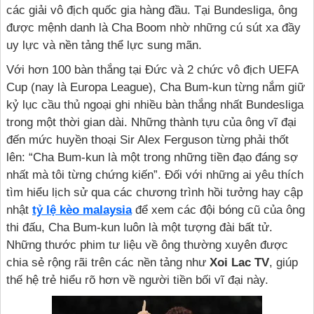
các giải vô địch quốc gia hàng đầu. Tại Bundesliga, ông
được mệnh danh là Cha Boom nhờ những cú sút xa đầy
uy lực và nền tảng thể lực sung mãn.
Với hơn 100 bàn thắng tại Đức và 2 chức vô địch UEFA
Cup (nay là Europa League), Cha Bum-kun từng nắm giữ
kỷ lục cầu thủ ngoại ghi nhiều bàn thắng nhất Bundesliga
trong một thời gian dài. Những thành tựu của ông vĩ đại
đến mức huyền thoại Sir Alex Ferguson từng phải thốt
lên: “Cha Bum-kun là một trong những tiền đạo đáng sợ
nhất mà tôi từng chứng kiến”. Đối với những ai yêu thích
tìm hiểu lịch sử qua các chương trình hồi tưởng hay cập
nhật
tỷ lệ kèo malaysia
để xem các đội bóng cũ của ông
thi đấu, Cha Bum-kun luôn là một tượng đài bất tử.
Những thước phim tư liệu về ông thường xuyên được
chia sẻ rộng rãi trên các nền tảng như
Xoi Lac TV
, giúp
thế hệ trẻ hiểu rõ hơn về người tiền bối vĩ đại này.