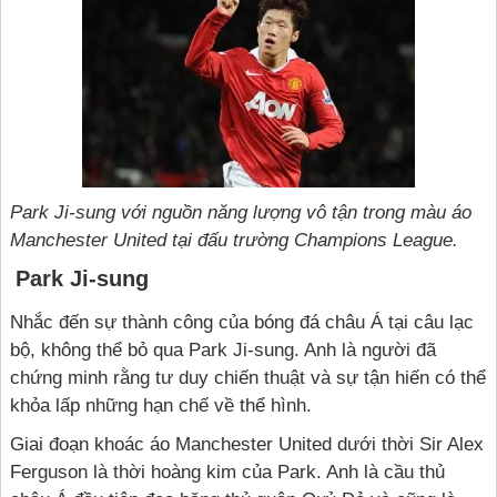
Park Ji-sung với nguồn năng lượng vô tận trong màu áo
Manchester United tại đấu trường Champions League.
Park Ji-sung
Nhắc đến sự thành công của bóng đá châu Á tại câu lạc
bộ, không thể bỏ qua Park Ji-sung. Anh là người đã
chứng minh rằng tư duy chiến thuật và sự tận hiến có thể
khỏa lấp những hạn chế về thể hình.
Giai đoạn khoác áo Manchester United dưới thời Sir Alex
Ferguson là thời hoàng kim của Park. Anh là cầu thủ