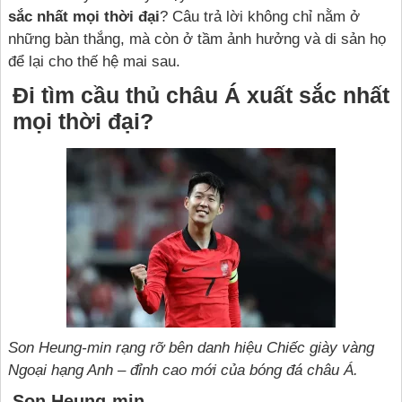
sắc nhất mọi thời đại
? Câu trả lời không chỉ nằm ở
những bàn thắng, mà còn ở tầm ảnh hưởng và di sản họ
để lại cho thế hệ mai sau.
Đi tìm cầu thủ châu Á xuất sắc nhất
mọi thời đại?
Son Heung-min rạng rỡ bên danh hiệu Chiếc giày vàng
Ngoại hạng Anh – đỉnh cao mới của bóng đá châu Á.
Son Heung-min