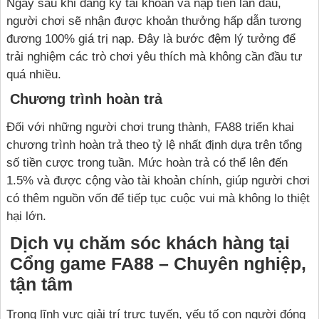
Ngay sau khi đăng ký tài khoản và nạp tiền lần đầu,
người chơi sẽ nhận được khoản thưởng hấp dẫn tương
đương 100% giá trị nạp. Đây là bước đệm lý tưởng để
trải nghiệm các trò chơi yêu thích mà không cần đầu tư
quá nhiều.
Chương trình hoàn trả
Đối với những người chơi trung thành, FA88 triển khai
chương trình hoàn trả theo tỷ lệ nhất định dựa trên tổng
số tiền cược trong tuần. Mức hoàn trả có thể lên đến
1.5% và được cộng vào tài khoản chính, giúp người chơi
có thêm nguồn vốn để tiếp tục cuộc vui mà không lo thiệt
hại lớn.
Dịch vụ chăm sóc khách hàng tại
Cổng game FA88 – Chuyên nghiệp,
tận tâm
Trong lĩnh vực giải trí trực tuyến, yếu tố con người đóng