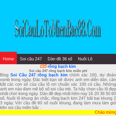
Home
Soi cầu 247
Dàn đề 36 số
Nuôi Lô
rồng bạch kim
Soi cầu 247 rồng bạch kim miễn phí
Blog
Soi Cầu 247 rồng bạch kim
chính xác 100, dự đoá
xsmb trong ngày. Đặc biệt bạn sẽ được anh em diễn dàn, căn
bắt các con số của cầu lô rơi chuẩn xác 100 có cầu. Những
anh em nào đam mê bộ số soi cầu mb. Ta hãy chọn cầu lô đẹp
nhất chơi trong ngày. Dàn đề đẹp nhất hôm nay 16 20 36 50 60
số. Nuôi lô khung ăn chắc, rồng bạch kim 247 bất bại khung 2
3 ngày. Với cầu đề 60 số nuôi khung, đang làm mưa làm gió
trên soi cầu miền bắc .
Chào mừng bạn 