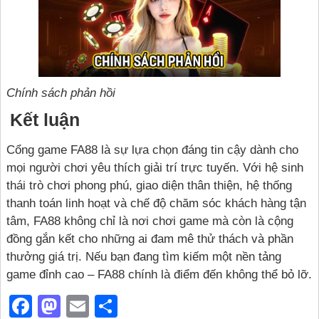
Chính sách phản hồi
Kết luận
Cổng game FA88 là sự lựa chọn đáng tin cậy dành cho
mọi người chơi yêu thích giải trí trực tuyến. Với hệ sinh
thái trò chơi phong phú, giao diện thân thiện, hệ thống
thanh toán linh hoạt và chế độ chăm sóc khách hàng tận
tâm, FA88 không chỉ là nơi chơi game mà còn là cộng
đồng gắn kết cho những ai đam mê thử thách và phần
thưởng giá trị. Nếu bạn đang tìm kiếm một nền tảng
game đỉnh cao – FA88 chính là điểm đến không thể bỏ lỡ.
F
M
E
S