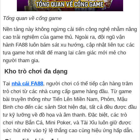
Tổng quan về cổng game
Nền tảng này không ngừng cải tiến công nghệ nhằm nâng
cao trải nghiệm của game thủ. Ngoài ra, đội ngũ vận
hành FA88 luôn bám sát xu hướng, cập nhật liên tục các
tựa game hot nhất để mang lại cảm giác mới mẻ cho
người tham gia.
Kho trò chơi đa dạng
Tại
nhà cái FA88
, người chơi có thể tiếp cận hàng trăm
trò chơi từ các nhà cung cấp game hàng đầu. Từ game
bài truyền thống như Tiến Lên Miền Nam, Phỏm, Mậu
Binh cho đến các sảnh Slot hiện đại, tất cả đều được đầu
tư kỹ lưỡng về đồ họa và âm thanh. Đặc biệt, các trò
chơi như Bắn Cá, Mini Poker, và Tài Xỉu luôn giữ được
sức hút nhờ vào tỷ lệ thắng cao cùng hiệu ứng hấp dẫn.