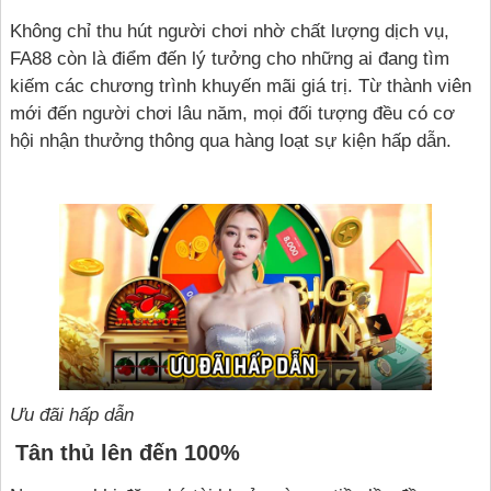
Không chỉ thu hút người chơi nhờ chất lượng dịch vụ,
FA88 còn là điểm đến lý tưởng cho những ai đang tìm
kiếm các chương trình khuyến mãi giá trị. Từ thành viên
mới đến người chơi lâu năm, mọi đối tượng đều có cơ
hội nhận thưởng thông qua hàng loạt sự kiện hấp dẫn.
Ưu đãi hấp dẫn
Tân thủ lên đến 100%