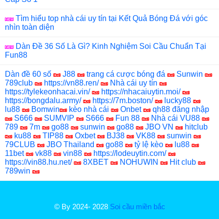
Tìm hiểu top nhà cái uy tín tại Kết Quả Bóng Đá với góc
nhìn toàn diện
Dàn Đề 36 Số Là Gì? Kinh Nghiệm Soi Cầu Chuẩn Tại
Fun88
Dàn đề 60 số
J88
trang cá cược bóng đá
Sunwin
789club
https://vn88.ren/
Nhà cái uy tín
https://tylekeonhacai.vin/
https://nhacaiuytin.moi/
https://bongdalu.army/
https://7m.boston/
lucky88
lu88
Bomwin
kèo nhà cái
Onbet
qh88 đăng nhập
S666
SUMVIP
S666
Fun 88
Nhà cái VU88
789
7m
go88
sunwin
go88
JBO VN
hitclub
ku88
TIP88
Oxbet
BJ38
VK88
sunwin
79CLUB
JBO Thailand
go88
tỷ lệ kèo
lu88
11bet
vk88
vin88
https://lodeuytin.com/
https://vin88.hu.net/
8XBET
NOHUWIN
Hit club
789win
© By 2024- 2028
Soi cầu miền bắc