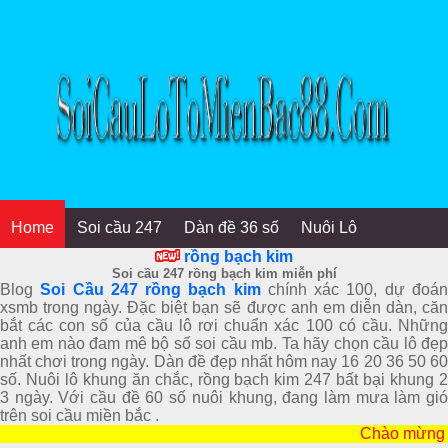
Home
Soi cầu 247
Dàn đề 36 số
Nuôi Lô
rồng bạch kim
Soi cầu 247 rồng bạch kim miễn phí
Blog
Soi Cầu 247 rồng bạch kim
chính xác 100, dự đoá
xsmb trong ngày. Đặc biệt bạn sẽ được anh em diễn dàn, căn
bắt các con số của cầu lô rơi chuẩn xác 100 có cầu. Những
anh em nào đam mê bộ số soi cầu mb. Ta hãy chọn cầu lô đẹp
nhất chơi trong ngày. Dàn đề đẹp nhất hôm nay 16 20 36 50 60
số. Nuôi lô khung ăn chắc, rồng bạch kim 247 bất bại khung 2
3 ngày. Với cầu đề 60 số nuôi khung, đang làm mưa làm gió
trên soi cầu miền bắc .
Chào mừng bạn đế