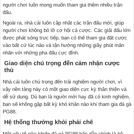
người chơi luôn mong muốn tham gia thêm nhiều trận
đấu.
Ngoài ra, nhà cái luôn cập nhật các trận đấu mới, giúp
người chơi không bỏ lỡ cơ hội cá cược. Các giải đấu lớn
được phát sóng trực tiếp, bạn có thể tham gia đặt cược
vào bất cứ lúc nào và tận hưởng những giây phút mãn
nhãn với những pha đấu cực đỉnh.
Giao diện chú trọng đến cảm nhận cược
thủ
Nhà cái luôn chú trọng đến trải nghiệm người chơi, vì
vậy nền tảng này có một giao diện cực kỳ thân thiện và
dễ sử dụng. Dù bạn là người mới hay đã có kinh nghiệm,
bạn sẽ không gặp bất kỳ khó khăn nào khi tham gia đá gà
PG88.
Hệ thống thưởng khỏi phải chê
Một yếu tố nữa khiến đá gà PG88 hấp dẫn chính là hệ