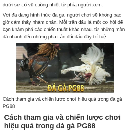
dưới sự cổ vũ cuồng nhiệt từ phía người xem.
Với đa dạng hình thức đá gà, người chơi sẽ không bao
giờ cảm thấy nhàm chán. Mỗi trận đấu là một cơ hội để
bạn khám phá các chiến thuật khác nhau, từ những màn
đá nhanh đến những pha cản đối đấu đầy trí tuệ.
Cách tham gia và chiến lược chơi hiệu quả trong đá gà
PG88
Cách tham gia và chiến lược chơi
hiệu quả trong đá gà PG88