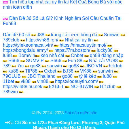
Tìm hiểu top nhà cái uy tín tại Kết Quả Bóng Đá với góc
nhìn toàn diện
Dàn Đề 36 Số Là Gì? Kinh Nghiệm Soi Cầu Chuẩn Tại
Fun88
Dàn đề 60 số
J88
trang cá cược bóng đá
Sunwin
789club
https://vn88.ren/
Nhà cái uy tín
https://tylekeonhacai.vin/
https://nhacaiuytin.moi/
https://bongdalu.army/
https://7m.boston/
lucky88
lu88
Bomwin
kèo nhà cái
Onbet
qh88 đăng nhập
S666
SUMVIP
S666
Fun 88
Nhà cái VU88
789
7m
go88
sunwin
go88
JBO VN
hitclub
ku88
TIP88
Oxbet
BJ38
VK88
sunwin
79CLUB
JBO Thailand
go88
tỷ lệ kèo
lu88
11bet
vk88
vin88
https://lodeuytin.com/
https://vin88.hu.net/
8XBET
NOHUWIN
Hit club
789win
© By 2024- 2028
Soi cầu miền bắc
+Địa Chỉ
Số nhà 172a Phan Đăng Lưu, Phường 3, Quận Phú
Nhuận,Thành phố Hồ Chí Minh.