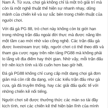
Nam Á. Từ xưa, chọi gà không chỉ là một trò giải trí mà
còn là một nghệ thuật thể hiện sự nhanh nhạy, dũng
mãnh của chiến kê và sự sắc bén trong chiến thuật của
người chơi.
Với đá gà PG 88, trò chơi này không còn bị giới hạn
trong những trận đấu ngoài đời thực mà được nâng lên
một tầm cao mới nhờ vào công nghệ. Các trận đấu gà
được livestream trực tiếp, người chơi có thể theo dõi và
tham gia cược ngay trên nền tảng PG88 mà không phải
lo lắng về địa điểm hay thời gian. Nhờ vậy, mỗi trận đấu
trở nên kịch tính và lôi cuốn hơn bao giờ hết.
Đá gà PG88 không chỉ cung cấp một dạng chọi gà đơn
giản mà còn rất đa dạng, với các kiểu trận đấu như gà
cựa, gà đá truyền thống, hay các giải đấu quốc tế với
những chiến kê nổi tiếng.
Người chơi sẽ được thưởng thức các màn so tài đầy
kịch tính, nơi các chiến kê thể hiện bản lĩnh của mình