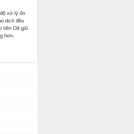
 độ xử lý ổn
ao dịch đều
p tiền O8 giữ
ng hơn.