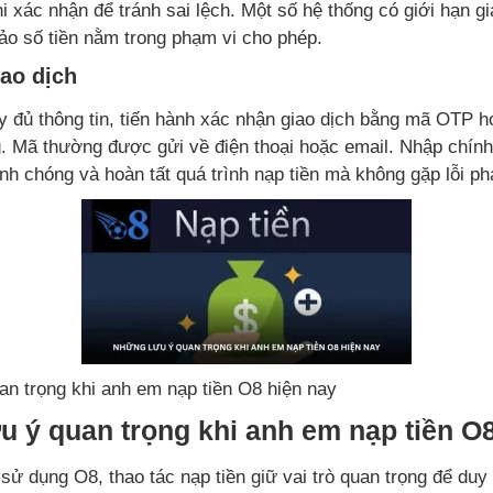
i xác nhận để tránh sai lệch. Một số hệ thống có giới hạn g
ảo số tiền nằm trong phạm vi cho phép.
ao dịch
ầy đủ thông tin, tiến hành xác nhận giao dịch bằng mã OTP 
. Mã thường được gửi về điện thoại hoặc email. Nhập chính
nh chóng và hoàn tất quá trình nạp tiền mà không gặp lỗi phá
an trọng khi anh em nạp tiền O8 hiện nay
 ý quan trọng khi anh em nạp tiền O8
 sử dụng O8, thao tác nạp tiền giữ vai trò quan trọng để duy 