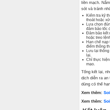
liền mạch. Nắm 
sót và tránh nh
Kiểm tra kỹ t
thoát hoặc xử
Lựa chọn đún
đảm bảo tốc 
Đảm bảo kết n
hoặc treo lện
Hạn chế nạp t
điểm thông t
Lưu lại thông 
lại.
Chỉ thực hiện
mạo.
Tổng kết lại, n
dịch diễn ra an
dùng có thể hạn
Xem thêm:
So
Xem thêm:
Soi