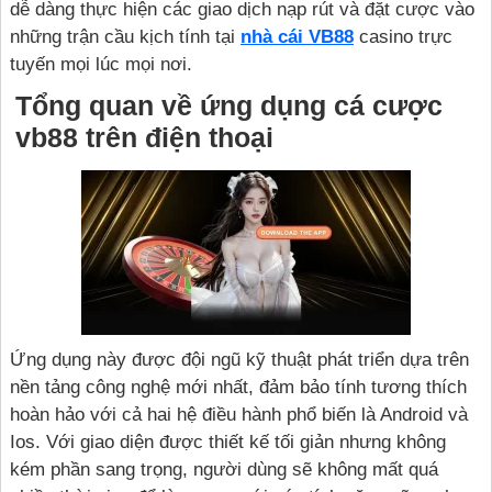
dễ dàng thực hiện các giao dịch nạp rút và đặt cược vào
những trận cầu kịch tính tại
nhà cái VB88
casino trực
tuyến mọi lúc mọi nơi.
Tổng quan về ứng dụng cá cược
vb88 trên điện thoại
Ứng dụng này được đội ngũ kỹ thuật phát triển dựa trên
nền tảng công nghệ mới nhất, đảm bảo tính tương thích
hoàn hảo với cả hai hệ điều hành phổ biến là Android và
Ios. Với giao diện được thiết kế tối giản nhưng không
kém phần sang trọng, người dùng sẽ không mất quá