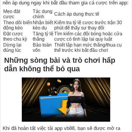
nên áp dụng ngay khi bắt đầu tham gia cá cược trên app:
Mẹo đặt
Tác dụng
Cách áp dụng thực tế
cược
chính
Theo dõi biến
Nhận biết
Kiểm tra tỷ lệ cược trước trận 30
động kèo
kèo dụ
phút để thấy sự thay đổi
Đặt cược
Tăng tỷ lệ
Tìm kiếm các đội bóng hoặc cửa
theo chu kỳ
thắng
cược có tính lặp lại quy luật
Dừng lại
Bảo toàn
Thiết lập hạn mức thắng/thua cụ
đúng lúc
vốn
thể trước khi bắt đầu chơi
Những sòng bài và trò chơi hấp
dẫn không thể bỏ qua
Khi đã hoàn tất việc tải app vb88, bạn sẽ được mở ra