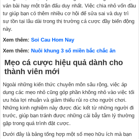
ván bài hay một trận đấu duy nhất. Việc chia nhỏ vốn đầu
tư giúp bạn có thêm nhiều cơ hội để sửa sai và duy trì
sự tồn tại lâu dài trong thị trường cá cược đầy biến động
này.
Xem thêm:
Soi Cau Hom Nay
Xem thêm:
Nuôi khung 3 số miền bắc chắc ăn
Mẹo cá cược hiệu quả dành cho
thành viên mới
Ngoài những kiến thức chuyên môn sâu rộng, việc áp
dụng các mẹo nhỏ cũng góp phần không nhỏ vào việc tối
ưu hóa lợi nhuận và giảm thiểu rủi ro cho người chơi.
Những kinh nghiệm này được đúc kết từ những người đi
trước, giúp bạn tránh được những cái bẫy tâm lý thường
gặp trong quá trình đặt cược.
Dưới đây là bảng tổng hợp một số mẹo hữu ích mà bạn