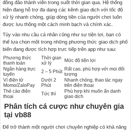
đông đảo thành viên trong suốt thời gian qua. Hệ thống
hiện đang hỗ trợ đa dạng các kênh giao dịch với tốc độ
xử lý nhanh chóng, giúp dòng tiền của người chơi luôn
được lưu thông một cách minh bạch và chính xác.
Tùy vào nhu cầu cá nhân cũng như sự tiện lợi, bạn có
thể lựa chọn một trong những phương thức giao dịch phổ
biến đang được tích hợp trực tiếp trên app như sau:
Phương thức
Thời gian
Mức độ tiện lợi
thanh toán
xử lý
Ngân hàng trực
Rất cao, phù hợp với mọi đối
2 – 5 Phút
tuyến
tượng
Ví điện tử
Dưới 2
Nhanh chóng, thao tác ngay
Momo/ZaloPay
Phút
trên điện thoại
Thẻ cào điện
Phù hợp khi muốn ẩn danh
Tức thì
thoại
giao dịch
Phân tích cá cược như chuyên gia
tại vb88
Để trở thành một người chơi chuyên nghiệp có khả năng