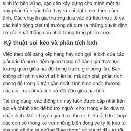
sinh lời bền vững, bạn cần xây dựng cho mình một tư
duy phân tích sắc bén thay vì chỉ đặt cược theo cảm
tính. Các chuyên gia thường dựa vào dữ liệu thực tế và
các biến động của thị trường để đưa ra những quyết định
có xác suất thắng cao nhất trong từng phiên cược.
Kỹ thuật soi kèo và phân tích bxh
Việc theo dõi bảng xếp hạng hay còn gọi là bxh của các
giải đấu là bước đệm quan trọng để đánh giá thực lực
tương quan giữa hai đội bóng trước giờ bóng lăn. Bạn
không chỉ nhìn vào vị trí hiện tại mà còn phải phân tích
phong độ trong 5 trận gần nhất, tình hình chấn thương
của các trụ cột và lịch sử đối đầu giữa hai bên.
Tại ứng dụng, các thông tin này luôn được cập nhật liên
tục và chính xác để hỗ trợ người chơi trong việc đưa ra
nhận định. Một chuyên gia thực thụ sẽ biết cách kết hợp
các con số thống kê với những biến động về tỷ lệ kèo từ
nhà cái để tìm ra những “kèo thơm” có giá trị đầu tư tốt