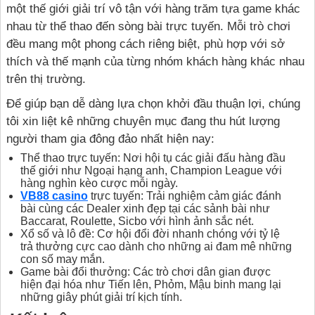
một thế giới giải trí vô tận với hàng trăm tựa game khác
nhau từ thể thao đến sòng bài trực tuyến. Mỗi trò chơi
đều mang một phong cách riêng biệt, phù hợp với sở
thích và thế mạnh của từng nhóm khách hàng khác nhau
trên thị trường.
Để giúp bạn dễ dàng lựa chọn khởi đầu thuận lợi, chúng
tôi xin liệt kê những chuyên mục đang thu hút lượng
người tham gia đông đảo nhất hiện nay:
Thể thao trực tuyến: Nơi hội tụ các giải đấu hàng đầu
thế giới như Ngoại hạng anh, Champion League với
hàng nghìn kèo cược mỗi ngày.
VB88 casino
trực tuyến: Trải nghiệm cảm giác đánh
bài cùng các Dealer xinh đẹp tại các sảnh bài như
Baccarat, Roulette, Sicbo với hình ảnh sắc nét.
Xổ số và lô đề: Cơ hội đổi đời nhanh chóng với tỷ lệ
trả thưởng cực cao dành cho những ai đam mê những
con số may mắn.
Game bài đổi thưởng: Các trò chơi dân gian được
hiện đại hóa như Tiến lên, Phỏm, Mậu binh mang lại
những giây phút giải trí kịch tính.