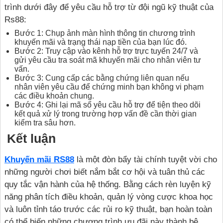
trình dưới đây để yêu cầu hỗ trợ từ đội ngũ kỹ thuật của
Rs88:
Bước 1: Chụp ảnh màn hình thông tin chương trình
khuyến mãi và trạng thái nạp tiền của bạn lúc đó.
Bước 2: Truy cập vào kênh hỗ trợ trực tuyến 24/7 và
gửi yêu cầu tra soát mã khuyến mãi cho nhân viên tư
vấn.
Bước 3: Cung cấp các bằng chứng liên quan nếu
nhân viên yêu cầu để chứng minh bạn không vi phạm
các điều khoản chung.
Bước 4: Ghi lại mã số yêu cầu hỗ trợ để tiện theo dõi
kết quả xử lý trong trường hợp vấn đề cần thời gian
kiểm tra sâu hơn.
Kết luận
Khuyến mãi RS88
là một đòn bẩy tài chính tuyệt vời cho
những người chơi biết nắm bắt cơ hội và tuân thủ các
quy tắc vận hành của hệ thống. Bằng cách rèn luyện kỹ
năng phân tích điều khoản, quản lý vòng cược khoa học
và luôn tỉnh táo trước các rủi ro kỹ thuật, bạn hoàn toàn
có thể biến những chương trình ưu đãi này thành bệ