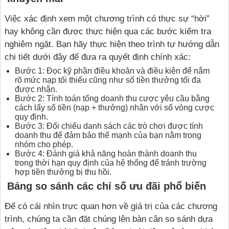
Việc xác định xem một chương trình có thực sự “hời”
hay không cần được thực hiện qua các bước kiểm tra
nghiêm ngặt. Bạn hãy thực hiện theo trình tự hướng dẫn
chi tiết dưới đây để đưa ra quyết định chính xác:
Bước 1: Đọc kỹ phần điều khoản và điều kiện để nắm
rõ mức nạp tối thiểu cũng như số tiền thưởng tối đa
được nhận.
Bước 2: Tính toán tổng doanh thu cược yêu cầu bằng
cách lấy số tiền (nạp + thưởng) nhân với số vòng cược
quy định.
Bước 3: Đối chiếu danh sách các trò chơi được tính
doanh thu để đảm bảo thế mạnh của bạn nằm trong
nhóm cho phép.
Bước 4: Đánh giá khả năng hoàn thành doanh thu
trong thời hạn quy định của hệ thống để tránh trường
hợp tiền thưởng bị thu hồi.
Bảng so sánh các chỉ số ưu đãi phổ biến
Để có cái nhìn trực quan hơn về giá trị của các chương
trình, chúng ta cần đặt chúng lên bàn cân so sánh dựa