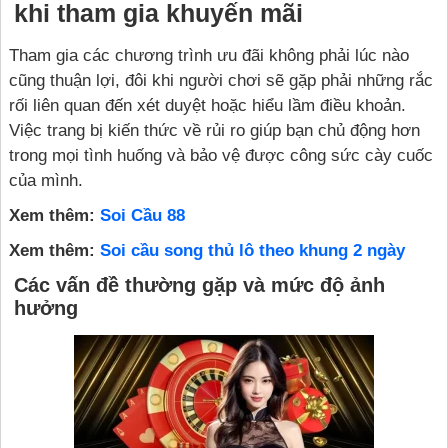
khi tham gia khuyến mãi
Tham gia các chương trình ưu đãi không phải lúc nào
cũng thuận lợi, đôi khi người chơi sẽ gặp phải những rắc
rối liên quan đến xét duyệt hoặc hiểu lầm điều khoản.
Việc trang bị kiến thức về rủi ro giúp bạn chủ động hơn
trong mọi tình huống và bảo vệ được công sức cày cuốc
của mình.
Xem thêm:
Soi Cầu 88
Xem thêm:
Soi cầu song thủ lô theo khung 2 ngày
Các vấn đề thường gặp và mức độ ảnh
hưởng