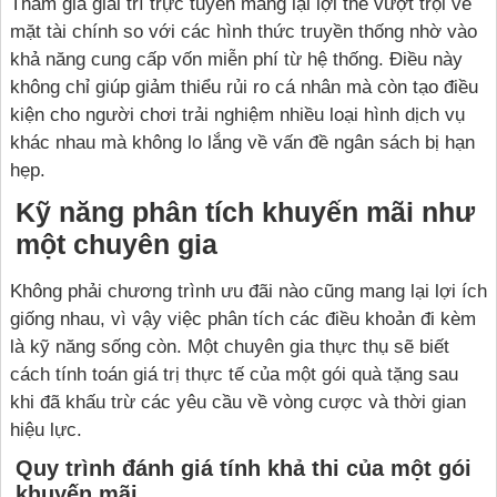
Tham gia giải trí trực tuyến mang lại lợi thế vượt trội về
mặt tài chính so với các hình thức truyền thống nhờ vào
khả năng cung cấp vốn miễn phí từ hệ thống. Điều này
không chỉ giúp giảm thiểu rủi ro cá nhân mà còn tạo điều
kiện cho người chơi trải nghiệm nhiều loại hình dịch vụ
khác nhau mà không lo lắng về vấn đề ngân sách bị hạn
hẹp.
Kỹ năng phân tích khuyến mãi như
một chuyên gia
Không phải chương trình ưu đãi nào cũng mang lại lợi ích
giống nhau, vì vậy việc phân tích các điều khoản đi kèm
là kỹ năng sống còn. Một chuyên gia thực thụ sẽ biết
cách tính toán giá trị thực tế của một gói quà tặng sau
khi đã khấu trừ các yêu cầu về vòng cược và thời gian
hiệu lực.
Quy trình đánh giá tính khả thi của một gói
khuyến mãi