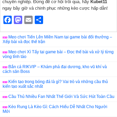
chuyên nghiệp. Đừng để cơ hội trôi qua, hãy
Kubet11
ngay bây giờ và chinh phục những kèo cược hấp dẫn!
F
M
E
S
a
a
m
h
c
st
ail
ar
Mẹo chơi Tiến Lên Miền Nam tại game bài đổi thưởng –
Xếp bài và đọc thế trận
e
o
e
b
d
Mẹo chơi Xì Tẩy tại game bài – Đọc thế bài và xử lý từng
vòng tỉnh táo
o
o
Bắn cá RIKVIP – Khám phá đại dương, kho vũ khí và
o
n
cách săn Boss
k
Kiến tạo trong bóng đá là gì? Vai trò và những cầu thủ
kiến tạo xuất sắc nhất
Cầu Thủ Nhiều Fan Nhất Thế Giới Và Sức Hút Toàn Cầu
Kèo Rung Là Kèo Gì: Cách Hiểu Dễ Nhất Cho Người
Mới