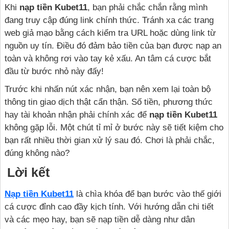
Khi
nạp tiền Kubet11
, bạn phải chắc chắn rằng mình
đang truy cập đúng link chính thức. Tránh xa các trang
web giả mạo bằng cách kiểm tra URL hoặc dùng link từ
nguồn uy tín. Điều đó đảm bảo tiền của bạn được nạp an
toàn và không rơi vào tay kẻ xấu. An tâm cá cược bắt
đầu từ bước nhỏ này đấy!
Trước khi nhấn nút xác nhận, bạn nên xem lại toàn bộ
thông tin giao dịch thật cẩn thận. Số tiền, phương thức
hay tài khoản nhận phải chính xác để
nạp tiền Kubet11
không gặp lỗi. Một chút tỉ mỉ ở bước này sẽ tiết kiệm cho
bạn rất nhiều thời gian xử lý sau đó. Chơi là phải chắc,
đúng không nào?
Lời kết
Nạp tiền Kubet11
là chìa khóa để bạn bước vào thế giới
cá cược đỉnh cao đầy kịch tính. Với hướng dẫn chi tiết
và các mẹo hay, bạn sẽ nạp tiền dễ dàng như dân