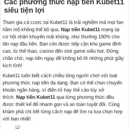
Các phương thức nạp tiền Kubet11
siêu tiện lợi
Tham gia cá cược tại Kubet11 là trải nghiệm mà mọi fan
hâm mộ không thể bỏ qua.
Nạp tiền Kubet11
mang lại
cơ hội nhận khuyến mãi khủng, như thưởng 100% cho
lần nạp đầu tiên. Bạn còn được tiếp cận kho game đỉnh
cao, từ thể thao, casino đến slot game siêu hot. Đừng
chần chừ, nạp tiền ngay để không bỏ lỡ những phút giây
kịch tính!
Kubet11 luôn biết cách chiều lòng người chơi với loạt
phương thức nạp tiền đa dạng. Bạn có thể chọn chuyển
khoản ngân hàng, ví điện tử hay thẻ cào tùy sở
thích.
Nạp tiền Kubet11
qua từng phương thức đều
được thiết kế để nhanh gọn và an toàn tuyệt đối. Cùng
khám phá chi tiết từng cách nạp để tìm ra lựa chọn hợp
với bạn nhất!