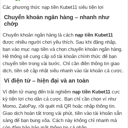
Các phương thức nạp tiền Kubet11 siêu tiện lợi
Chuyển khoản ngân hàng – nhanh như
chớp
Chuyển khoản ngân hàng là cách
nạp tiền Kubet11
được nhiều người chơi yêu thích. Sau khi đăng nhập,
bạn vào mục nạp tiền và chọn chuyển khoản ngân hàng.
Hệ thống sẽ cung cấp số tài khoản chính thức để bạn
chuyển tiền trong vài bước. Chỉ cần điền thông tin giao
dịch, tiền sẽ cập nhật siêu nhanh vào tài khoản cá cược.
Ví điện tử – hiện đại và an toàn
Ví điện tử mang đến trải nghiệm
nạp tiền Kubet11
cực
kỳ tiện lợi cho dân cá cược. Bạn chỉ cần chọn ví như
Momo, ZaloPay, rồi quét mã QR hoặc nhập thông tin.
Giao dịch hoàn tất trong vài phút, tiền vào tài khoản sẵn
sàng để bạn bung xõa. Cách này không chỉ nhanh mà
còn đảm bảo bảo mật thông tin cá nhân.