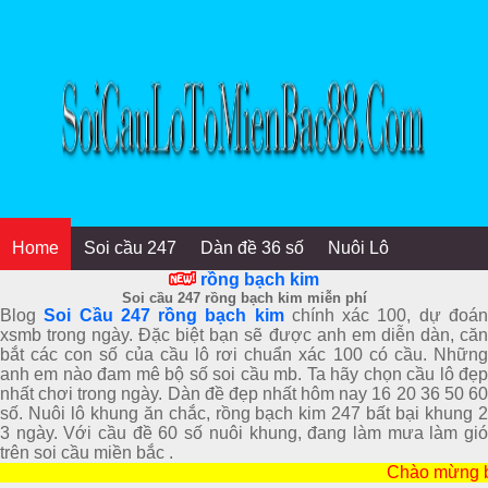
Home
Soi cầu 247
Dàn đề 36 số
Nuôi Lô
rồng bạch kim
Soi cầu 247 rồng bạch kim miễn phí
Blog
Soi Cầu 247 rồng bạch kim
chính xác 100, dự đoá
xsmb trong ngày. Đặc biệt bạn sẽ được anh em diễn dàn, căn
bắt các con số của cầu lô rơi chuẩn xác 100 có cầu. Những
anh em nào đam mê bộ số soi cầu mb. Ta hãy chọn cầu lô đẹp
nhất chơi trong ngày. Dàn đề đẹp nhất hôm nay 16 20 36 50 60
số. Nuôi lô khung ăn chắc, rồng bạch kim 247 bất bại khung 2
3 ngày. Với cầu đề 60 số nuôi khung, đang làm mưa làm gió
trên soi cầu miền bắc .
Chào mừng bạn đ