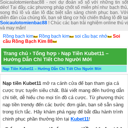
Soicaulotomienbac88 - nơi dự đoán xổ số với những tin sốt
dẻo! Tại đây, các phương pháp chốt số miễn phí như bạch thủ,
song thủ lô và dàn lô đặc biệt sẵn sàng chinh phục bạn. Với
diễn đàn của chúng tôi, bạn sẽ tăng cơ hội chiến thắng lô đề tại
Soicaulotomienbac88
! Chúc các bạn trải nghiệm online thú vị
và may mắn!
Rồng bạch kim
Rồng bạch kim
soi cầu bạc nhớ
Soi
cầu Rồng Bạch Kim 88
Trang chủ
›
Tổng hợp
›
Nạp Tiền Kubet11 –
Hướng Dẫn Chi Tiết Cho Người Mới
Nạp Tiền Kubet11 – Hướng Dẫn Chi Tiết Cho Người Mới
Nạp tiền Kubet11
mở ra cánh cửa để bạn tham gia cá
cược trực tuyến siêu chất. Bài viết mang đến hướng dẫn
chi tiết, dễ hiểu cho mọi tín đồ cá cược. Từ phương thức
nạp tiền trendy đến các bước đơn giản, bạn sẽ sẵn sàng
trong tích tắc. Hãy khám phá ngay để bắt đầu hành trình
chinh phục phần thưởng lớn tại
Kubet11
!