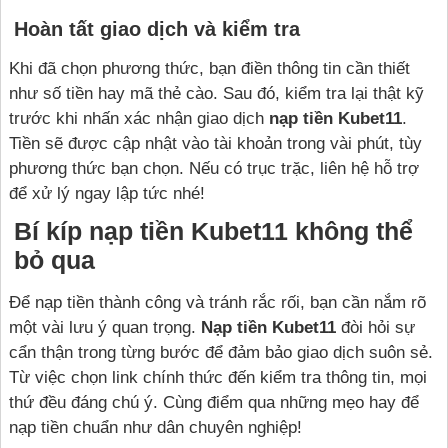
Hoàn tất giao dịch và kiểm tra
Khi đã chọn phương thức, bạn điền thông tin cần thiết
như số tiền hay mã thẻ cào. Sau đó, kiểm tra lại thật kỹ
trước khi nhấn xác nhận giao dịch
nạp tiền Kubet11
.
Tiền sẽ được cập nhật vào tài khoản trong vài phút, tùy
phương thức bạn chọn. Nếu có trục trặc, liên hệ hỗ trợ
để xử lý ngay lập tức nhé!
Bí kíp nạp tiền Kubet11 không thể
bỏ qua
Để nạp tiền thành công và tránh rắc rối, bạn cần nắm rõ
một vài lưu ý quan trọng.
Nạp tiền Kubet11
đòi hỏi sự
cẩn thận trong từng bước để đảm bảo giao dịch suôn sẻ.
Từ việc chọn link chính thức đến kiểm tra thông tin, mọi
thứ đều đáng chú ý. Cùng điểm qua những mẹo hay để
nạp tiền chuẩn như dân chuyên nghiệp!