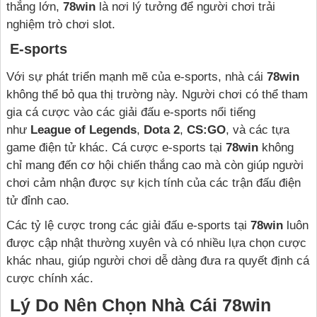
thắng lớn,
78win
là nơi lý tưởng để người chơi trải
nghiệm trò chơi slot.
E-sports
Với sự phát triển mạnh mẽ của e-sports, nhà cái
78win
không thể bỏ qua thị trường này. Người chơi có thể tham
gia cá cược vào các giải đấu e-sports nổi tiếng
như
League of Legends
,
Dota 2
,
CS:GO
, và các tựa
game điện tử khác. Cá cược e-sports tại
78win
không
chỉ mang đến cơ hội chiến thắng cao mà còn giúp người
chơi cảm nhận được sự kịch tính của các trận đấu điện
tử đỉnh cao.
Các tỷ lệ cược trong các giải đấu e-sports tại
78win
luôn
được cập nhật thường xuyên và có nhiều lựa chọn cược
khác nhau, giúp người chơi dễ dàng đưa ra quyết định cá
cược chính xác.
Lý Do Nên Chọn Nhà Cái 78win