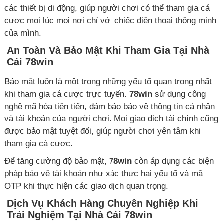
các thiết bị di động, giúp người chơi có thể tham gia cá
cược mọi lúc mọi nơi chỉ với chiếc điện thoại thông minh
của mình.
An Toàn Và Bảo Mật Khi Tham Gia Tại Nhà
Cái 78win
Bảo mật luôn là một trong những yếu tố quan trọng nhất
khi tham gia cá cược trực tuyến.
78win
sử dụng công
nghệ mã hóa tiên tiến, đảm bảo bảo vệ thông tin cá nhân
và tài khoản của người chơi. Mọi giao dịch tài chính cũng
được bảo mật tuyệt đối, giúp người chơi yên tâm khi
tham gia cá cược.
Để tăng cường độ bảo mật,
78win
còn áp dụng các biện
pháp bảo vệ tài khoản như xác thực hai yếu tố và mã
OTP khi thực hiện các giao dịch quan trọng.
Dịch Vụ Khách Hàng Chuyên Nghiệp Khi
Trải Nghiệm Tại Nhà Cái 78win