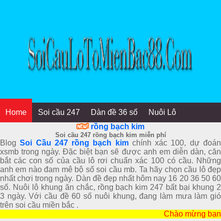
Home
Soi cầu 247
Dàn đề 36 số
Nuôi Lô
rồng bạch kim
Soi cầu 247 rồng bạch kim miễn phí
Blog
Soi Cầu 247 rồng bạch kim
chính xác 100, dự đoá
xsmb trong ngày. Đặc biệt bạn sẽ được anh em diễn dàn, căn
bắt các con số của cầu lô rơi chuẩn xác 100 có cầu. Những
anh em nào đam mê bộ số soi cầu mb. Ta hãy chọn cầu lô đẹp
nhất chơi trong ngày. Dàn đề đẹp nhất hôm nay 16 20 36 50 60
số. Nuôi lô khung ăn chắc, rồng bạch kim 247 bất bại khung 2
3 ngày. Với cầu đề 60 số nuôi khung, đang làm mưa làm gió
trên soi cầu miền bắc .
Chào mừng bạn đến vớ