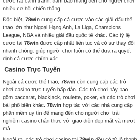
cược rất cạnh tranh, đảm bảo mang đến cho người chơi
nhiều cơ hội chiến thắng.
Đặc biệt,
78win
cung cấp cá cược vào các giải đấu thể
thao lớn như Ngoại Hạng Anh, La Liga, Champions
League, NBA và nhiều giải đấu quốc tế khác. Các tỷ lệ
cược tại
78win
được cập nhật liên tục và có sự thay đổi
nhanh chóng, giúp người chơi luôn có thể đưa ra quyết
định cá cược chính xác.
Casino Trực Tuyến
Ngoài cá cược thể thao,
78win
còn cung cấp các trò
chơi casino trực tuyến hấp dẫn. Các trò chơi này bao
gồm baccarat, blackjack, roulette, poker, và các trò chơi
bài phổ biến khác.
78win
hợp tác với các nhà cung cấp
phần mềm uy tín để mang đến cho người chơi trải
nghiệm casino chân thực với giao diện đẹp mắt và mượt
mà.
Ngoài ra, các trò chơi casino tại
78win
đều có tỷ lệ thanh