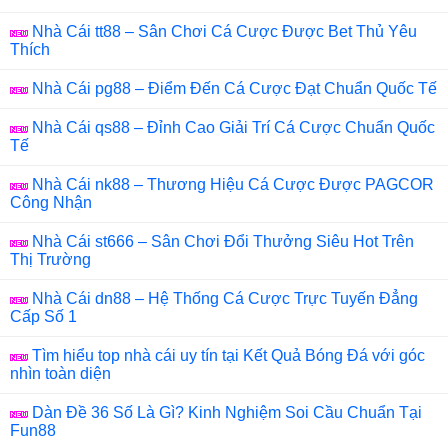
o
o
Nhà Cái tt88 – Sân Chơi Cá Cược Được Bet Thủ Yêu
o
n
Thích
k
Nhà Cái pg88 – Điểm Đến Cá Cược Đạt Chuẩn Quốc Tế
Nhà Cái qs88 – Đỉnh Cao Giải Trí Cá Cược Chuẩn Quốc
Tế
Nhà Cái nk88 – Thương Hiệu Cá Cược Được PAGCOR
Công Nhận
Nhà Cái st666 – Sân Chơi Đổi Thưởng Siêu Hot Trên
Thị Trường
Nhà Cái dn88 – Hệ Thống Cá Cược Trực Tuyến Đẳng
Cấp Số 1
Tìm hiểu top nhà cái uy tín tại Kết Quả Bóng Đá với góc
nhìn toàn diện
Dàn Đề 36 Số Là Gì? Kinh Nghiệm Soi Cầu Chuẩn Tại
Fun88