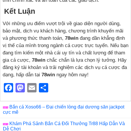
tính chính xác và an toàn của các giao dịch.
Kết Luận
Với những ưu điểm vượt trội về giao diện người dùng,
bảo mật, dịch vụ khách hàng, chương trình khuyến mãi
và phương thức thanh toán,
78win
đang dần khẳng định
vị thế của mình trong ngành cá cược trực tuyến. Nếu bạn
đang tìm kiếm một nhà cái uy tín và chất lượng để tham
gia cá cược,
78win
chắc chắn là lựa chọn lý tưởng. Hãy
đăng ký tài khoản và trải nghiệm các dịch vụ cá cược đa
dạng, hấp dẫn tại
78win
ngay hôm nay!
F
M
E
S
a
a
m
h
c
st
ail
ar
Bắn cá Xoso66 – Đại chiến lòng đại dương săn jackpot
cực mê
e
o
e
b
d
Khám Phá Sảnh Bắn Cá Đổi Thưởng Tr88 Hấp Dẫn Và
Dễ Chơi