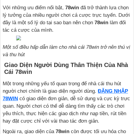
Với những ưu điểm nổi bật,
78win
đã trở thành lựa chọn
lý tưởng của nhiều người chơi cá cược trực tuyến. Dưới
đây là một số lý do tại sao bạn nên chọn
78win
làm đối
tác cá cược của mình.
Một số điều hấp dẫn làm cho nhà cái 78win trở nên thú vị
và thu hút
Giao Diện Người Dùng Thân Thiện Của Nhà
Cái 78win
Một trong những yếu tố quan trọng để nhà cái thu hút
người chơi chính là giao diện người dùng.
ĐĂNG NHẬP
78WIN
có giao diện đơn giản, dễ sử dụng và cực kỳ trực
quan. Người chơi có thể dễ dàng tìm thấy các trò chơi
yêu thích, thực hiện các giao dịch như nạp tiền, rút tiền
hay đặt cược chỉ với vài thao tác đơn giản.
Ngoài ra, giao diện của
78win
còn được tối ưu hóa cho