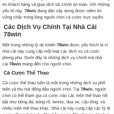
tin khách hàng và giao dịch tài chính an toàn. Với những
yếu tố này,
78win
đang dần xây dựng được niềm tin
vững chắc trong lòng người chơi cá cược trực tuyến.
Các Dịch Vụ Chính Tại Nhà Cái
78win
Một trong những lý do khiến
78win
được yêu thích là vì
nhà cái này cung cấp một loạt các dịch vụ cá cược
phong phú. Dưới đây là những dịch vụ chính mà nhà
cái
78win
mang đến cho người chơi.
Cá Cược Thể Thao
Cá cược thể thao luôn là một trong những dịch vụ phổ
biến và thu hút đông đảo người chơi. Tại
78win
, người
chơi có thể tham gia cá cược vào các môn thể thao nổi
bật như bóng đá, bóng rổ, tennis, đua xe, cầu lông, và
nhiều môn thể thao khác. Nhà cái này cung cấp các tỷ lệ