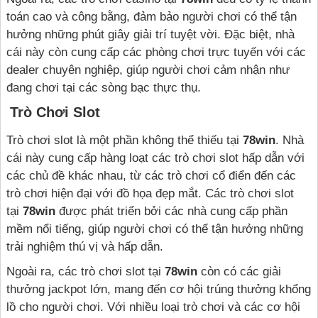
toán cao và công bằng, đảm bảo người chơi có thể tận
hưởng những phút giây giải trí tuyệt vời. Đặc biệt, nhà
cái này còn cung cấp các phòng chơi trực tuyến với các
dealer chuyên nghiệp, giúp người chơi cảm nhận như
đang chơi tại các sòng bạc thực thụ.
Trò Chơi Slot
Trò chơi slot là một phần không thể thiếu tại
78win
. Nhà
cái này cung cấp hàng loạt các trò chơi slot hấp dẫn với
các chủ đề khác nhau, từ các trò chơi cổ điển đến các
trò chơi hiện đại với đồ họa đẹp mắt. Các trò chơi slot
tại
78win
được phát triển bởi các nhà cung cấp phần
mềm nổi tiếng, giúp người chơi có thể tận hưởng những
trải nghiệm thú vị và hấp dẫn.
Ngoài ra, các trò chơi slot tại
78win
còn có các giải
thưởng jackpot lớn, mang đến cơ hội trúng thưởng khổng
lồ cho người chơi. Với nhiều loại trò chơi và các cơ hội