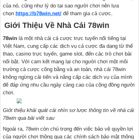
của nó, cũng như lý do tại sao người chơi nên lựa
chọn
https://b78win.net/
để tham gia cá cược.
Giới Thiệu Về Nhà Cái 78win
78win
là một nhà cái cá cược trực tuyến nổi tiếng tại
Việt Nam, cung cấp các dịch vụ cá cược đa dạng từ thể
thao, casino trực tuyến, game slot, đến các trò chơi bài
nổi bật. Với cam kết mang lại cho người chơi một môi
trường cá cược công bằng và an toàn, nhà cái 78win
không ngừng cải tiến và nâng cấp các dịch vụ của mình
để đáp ứng nhu cầu ngày càng cao của cộng đồng người
chơi.
Giới thiệu khái quát cái nhìn sơ lược thông tin về nhà cái
78win qua bài viết sau
Ngoài ra, 78win còn chú trọng đến việc bảo vệ quyền lợi
của người chơi thông qua các chính sách bảo mật thông