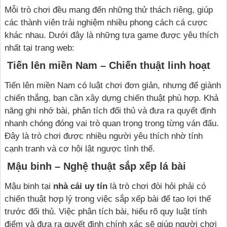
Mỗi trò chơi đều mang đến những thử thách riêng, giúp
các thành viên trải nghiệm nhiều phong cách cá cược
khác nhau. Dưới đây là những tựa game được yêu thích
nhất tại trang web:
Tiến lên miền Nam – Chiến thuật linh hoạt
Tiến lên miền Nam có luật chơi đơn giản, nhưng để giành
chiến thắng, bạn cần xây dựng chiến thuật phù hợp. Khả
năng ghi nhớ bài, phân tích đối thủ và đưa ra quyết định
nhanh chóng đóng vai trò quan trọng trong từng ván đấu.
Đây là trò chơi được nhiều người yêu thích nhờ tính
cạnh tranh và cơ hội lật ngược tình thế.
Mậu binh – Nghệ thuật sắp xếp lá bài
Mậu binh tại
nhà cái uy tín
là trò chơi đòi hỏi phải có
chiến thuật hợp lý trong việc sắp xếp bài để tạo lợi thế
trước đối thủ. Việc phân tích bài, hiểu rõ quy luật tính
điểm và đưa ra quyết định chính xác sẽ giúp người chơi