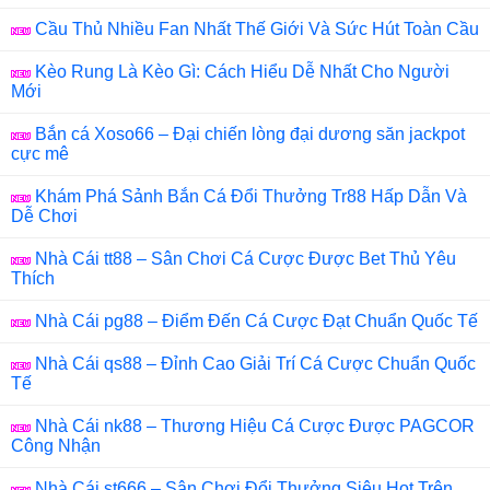
e
o
e
b
d
Cầu Thủ Nhiều Fan Nhất Thế Giới Và Sức Hút Toàn Cầu
o
o
Kèo Rung Là Kèo Gì: Cách Hiểu Dễ Nhất Cho Người
Mới
o
n
k
Bắn cá Xoso66 – Đại chiến lòng đại dương săn jackpot
cực mê
Khám Phá Sảnh Bắn Cá Đổi Thưởng Tr88 Hấp Dẫn Và
Dễ Chơi
Nhà Cái tt88 – Sân Chơi Cá Cược Được Bet Thủ Yêu
Thích
Nhà Cái pg88 – Điểm Đến Cá Cược Đạt Chuẩn Quốc Tế
Nhà Cái qs88 – Đỉnh Cao Giải Trí Cá Cược Chuẩn Quốc
Tế
Nhà Cái nk88 – Thương Hiệu Cá Cược Được PAGCOR
Công Nhận
Nhà Cái st666 – Sân Chơi Đổi Thưởng Siêu Hot Trên