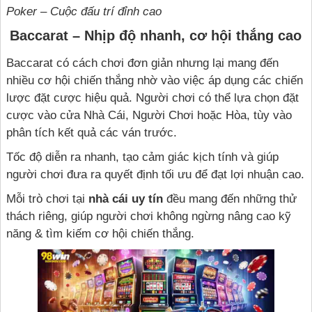
Poker – Cuộc đấu trí đỉnh cao
Baccarat – Nhịp độ nhanh, cơ hội thắng cao
Baccarat có cách chơi đơn giản nhưng lại mang đến
nhiều cơ hội chiến thắng nhờ vào việc áp dụng các chiến
lược đặt cược hiệu quả. Người chơi có thể lựa chọn đặt
cược vào cửa Nhà Cái, Người Chơi hoặc Hòa, tùy vào
phân tích kết quả các ván trước.
Tốc độ diễn ra nhanh, tạo cảm giác kịch tính và giúp
người chơi đưa ra quyết định tối ưu để đạt lợi nhuận cao.
Mỗi trò chơi tại
nhà cái uy tín
đều mang đến những thử
thách riêng, giúp người chơi không ngừng nâng cao kỹ
năng & tìm kiếm cơ hội chiến thắng.