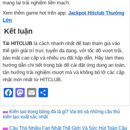
mang lại trải nghiệm liền mạch.
Xem thêm game hot trên app:
Jackpot Hitclub Thưởng
Lớn
Kết luận
Tải HITCLUB
là cách nhanh nhất để bạn tham gia vào
thế giới giải trí trực tuyến đa dạng, với tốc độ vượt trội,
bảo mật cao cấp và nhiều ưu đãi hấp dẫn. Hãy làm theo
hướng dẫn chi tiết trong bài để cài đặt ứng dụng an toàn,
tận hưởng trải nghiệm mượt mà và không bỏ lỡ các cập
nhật mới nhất từ HITCLUB.
F
M
E
S
a
a
m
h
c
st
ail
ar
Kiến tạo trong bóng đá là gì? Vai trò và những cầu thủ
kiến tạo xuất sắc nhất
e
o
e
b
d
Cầu Thủ Nhiều Fan Nhất Thế Giới Và Sức Hút Toàn Cầu