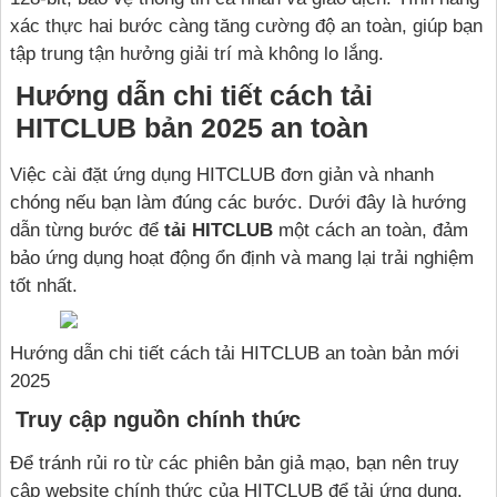
xác thực hai bước càng tăng cường độ an toàn, giúp bạn
tập trung tận hưởng giải trí mà không lo lắng.
Hướng dẫn chi tiết cách tải
HITCLUB bản 2025 an toàn
Việc cài đặt ứng dụng HITCLUB đơn giản và nhanh
chóng nếu bạn làm đúng các bước. Dưới đây là hướng
dẫn từng bước để
tải HITCLUB
một cách an toàn, đảm
bảo ứng dụng hoạt động ổn định và mang lại trải nghiệm
tốt nhất.
Hướng dẫn chi tiết cách tải HITCLUB an toàn bản mới
2025
Truy cập nguồn chính thức
Để tránh rủi ro từ các phiên bản giả mạo, bạn nên truy
cập website chính thức của HITCLUB để tải ứng dụng.