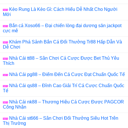
o
o
Kèo Rung Là Kèo Gì: Cách Hiểu Dễ Nhất Cho Người
Mới
o
n
k
Bắn cá Xoso66 – Đại chiến lòng đại dương săn jackpot
cực mê
Khám Phá Sảnh Bắn Cá Đổi Thưởng Tr88 Hấp Dẫn Và
Dễ Chơi
Nhà Cái tt88 – Sân Chơi Cá Cược Được Bet Thủ Yêu
Thích
Nhà Cái pg88 – Điểm Đến Cá Cược Đạt Chuẩn Quốc Tế
Nhà Cái qs88 – Đỉnh Cao Giải Trí Cá Cược Chuẩn Quốc
Tế
Nhà Cái nk88 – Thương Hiệu Cá Cược Được PAGCOR
Công Nhận
Nhà Cái st666 – Sân Chơi Đổi Thưởng Siêu Hot Trên
Thị Trường