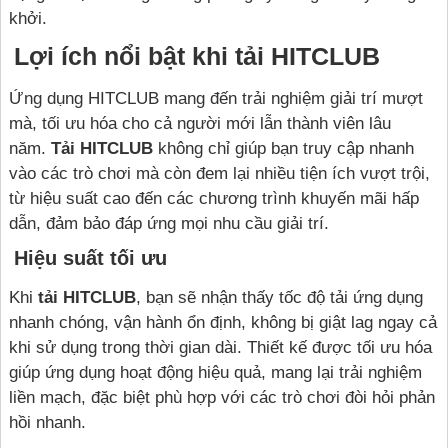
khởi.
Lợi ích nổi bật khi tải HITCLUB
Ứng dụng HITCLUB mang đến trải nghiệm giải trí mượt
mà, tối ưu hóa cho cả người mới lẫn thành viên lâu
năm.
Tải HITCLUB
không chỉ giúp bạn truy cập nhanh
vào các trò chơi mà còn đem lại nhiều tiện ích vượt trội,
từ hiệu suất cao đến các chương trình khuyến mãi hấp
dẫn, đảm bảo đáp ứng mọi nhu cầu giải trí.
Hiệu suất tối ưu
Khi
tải HITCLUB
, bạn sẽ nhận thấy tốc độ tải ứng dụng
nhanh chóng, vận hành ổn định, không bị giật lag ngay cả
khi sử dụng trong thời gian dài. Thiết kế được tối ưu hóa
giúp ứng dụng hoạt động hiệu quả, mang lại trải nghiệm
liền mạch, đặc biệt phù hợp với các trò chơi đòi hỏi phản
hồi nhanh.