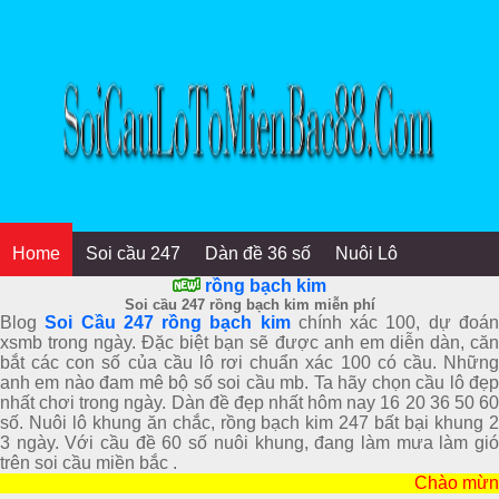
Home
Soi cầu 247
Dàn đề 36 số
Nuôi Lô
rồng bạch kim
Soi cầu 247 rồng bạch kim miễn phí
Blog
Soi Cầu 247 rồng bạch kim
chính xác 100, dự đoá
xsmb trong ngày. Đặc biệt bạn sẽ được anh em diễn dàn, căn
bắt các con số của cầu lô rơi chuẩn xác 100 có cầu. Những
anh em nào đam mê bộ số soi cầu mb. Ta hãy chọn cầu lô đẹp
nhất chơi trong ngày. Dàn đề đẹp nhất hôm nay 16 20 36 50 60
số. Nuôi lô khung ăn chắc, rồng bạch kim 247 bất bại khung 2
3 ngày. Với cầu đề 60 số nuôi khung, đang làm mưa làm gió
trên soi cầu miền bắc .
Chào mừng bạn 