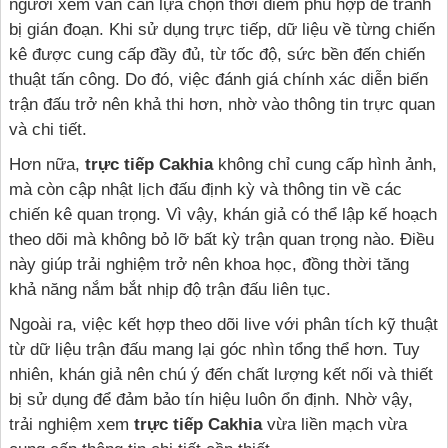
người xem vẫn cần lựa chọn thời điểm phù hợp để tránh
bị gián đoạn. Khi sử dụng trực tiếp, dữ liệu về từng chiến
kê được cung cấp đầy đủ, từ tốc độ, sức bền đến chiến
thuật tấn công. Do đó, việc đánh giá chính xác diễn biến
trận đấu trở nên khả thi hơn, nhờ vào thông tin trực quan
và chi tiết.
Hơn nữa,
trực tiếp Cakhia
không chỉ cung cấp hình ảnh,
mà còn cập nhật lịch đấu định kỳ và thông tin về các
chiến kê quan trọng. Vì vậy, khán giả có thể lập kế hoạch
theo dõi mà không bỏ lỡ bất kỳ trận quan trọng nào. Điều
này giúp trải nghiệm trở nên khoa học, đồng thời tăng
khả năng nắm bắt nhịp độ trận đấu liên tục.
Ngoài ra, việc kết hợp theo dõi live với phân tích kỹ thuật
từ dữ liệu trận đấu mang lại góc nhìn tổng thể hơn. Tuy
nhiên, khán giả nên chú ý đến chất lượng kết nối và thiết
bị sử dụng để đảm bảo tín hiệu luôn ổn định. Nhờ vậy,
trải nghiệm xem
trực tiếp Cakhia
vừa liền mạch vừa