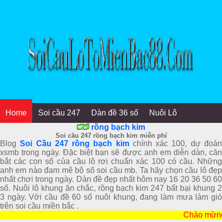
Home
Soi cầu 247
Dàn đề 36 số
Nuôi Lô
rồng bạch kim
Soi cầu 247 rồng bạch kim miễn phí
Blog
Soi Cầu 247 rồng bạch kim
chính xác 100, dự đoá
xsmb trong ngày. Đặc biệt bạn sẽ được anh em diễn dàn, căn
bắt các con số của cầu lô rơi chuẩn xác 100 có cầu. Những
anh em nào đam mê bộ số soi cầu mb. Ta hãy chọn cầu lô đẹp
nhất chơi trong ngày. Dàn đề đẹp nhất hôm nay 16 20 36 50 60
số. Nuôi lô khung ăn chắc, rồng bạch kim 247 bất bại khung 2
3 ngày. Với cầu đề 60 số nuôi khung, đang làm mưa làm gió
trên soi cầu miền bắc .
Chào mừng bạn đ