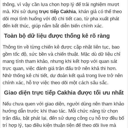
thông, vì vậy cần lựa chọn hợp lý để trải nghiệm mượt
mà. Khi sử dụng
trực tiếp Cakhia
, khán giả có thể theo
dõi mọi tình huống với độ chi tiết cao, từ pha xuất phát
đến kết thúc, giúp nắm bắt diễn biến chính xác.
Toàn bộ dữ liệu được thống kê rõ ràng
Thông tin về từng chiến kê được cập nhật liên tục, bao
gồm tốc độ, sức bền và chiến thuật. Mặc dù dữ liệu chỉ
mang tính tham khảo, nhưng khi kết hợp với quan sát
trực quan, việc đánh giá trận đấu trở nên khả thi hơn.
Nhờ thống kê chi tiết, dự đoán kết quả trong live trở nên
chính xác, hỗ trợ việc theo dõi một cách sâu sắc.
Giao diện trực tiếp Cakhia được tối ưu nhất
Nếu chưa quen với giao diện, người dùng nên tham khảo
hướng dẫn trước khi thao tác. Mỗi chức năng từ chọn
trận đấu, bật phát lại, đến sử dụng công cụ hỗ trợ đều bố
trí hợp lý, tạo điều kiện thuận tiện để theo dõi live mà