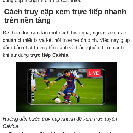
cung cấp thông tin chi tiết cần thiết.
Cách truy cập xem trực tiếp nhanh
trên nền tảng
Để theo dõi trận đấu một cách hiệu quả, người xem cần
chuẩn bị thiết bị và kết nối Internet ổn định. Việc này giúp
đảm bảo chất lượng hình ảnh và trải nghiệm liền mạch
khi sử dụng
trực tiếp Cakhia
.
Hướng dẫn bước truy cập nhanh để xem trực tuyến
Cakhia