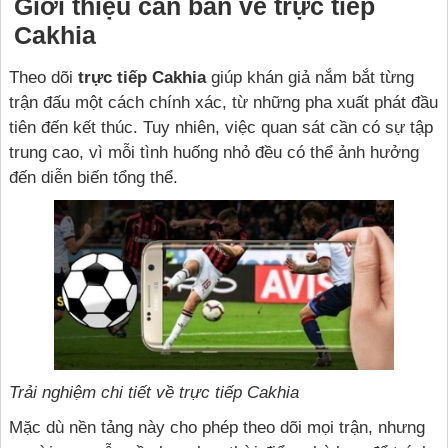
Giới thiệu căn bản về trực tiếp
Cakhia
Theo dõi
trực tiếp Cakhia
giúp khán giả nắm bắt từng
trận đấu một cách chính xác, từ những pha xuất phát đầu
tiên đến kết thúc. Tuy nhiên, việc quan sát cần có sự tập
trung cao, vì mỗi tình huống nhỏ đều có thể ảnh hưởng
đến diễn biến tổng thể.
Trải nghiệm chi tiết về trực tiếp Cakhia
Mặc dù nền tảng này cho phép theo dõi mọi trận, nhưng