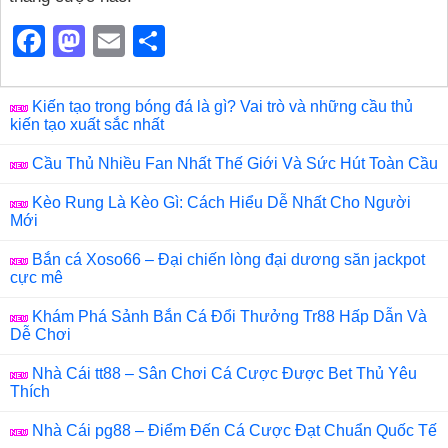
F
M
E
S
a
a
m
h
c
st
ail
ar
Kiến tạo trong bóng đá là gì? Vai trò và những cầu thủ
kiến tạo xuất sắc nhất
e
o
e
b
d
Cầu Thủ Nhiều Fan Nhất Thế Giới Và Sức Hút Toàn Cầu
o
o
Kèo Rung Là Kèo Gì: Cách Hiểu Dễ Nhất Cho Người
Mới
o
n
k
Bắn cá Xoso66 – Đại chiến lòng đại dương săn jackpot
cực mê
Khám Phá Sảnh Bắn Cá Đổi Thưởng Tr88 Hấp Dẫn Và
Dễ Chơi
Nhà Cái tt88 – Sân Chơi Cá Cược Được Bet Thủ Yêu
Thích
Nhà Cái pg88 – Điểm Đến Cá Cược Đạt Chuẩn Quốc Tế