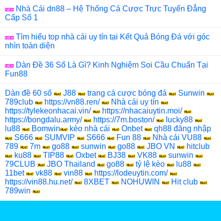
Nhà Cái dn88 – Hệ Thống Cá Cược Trực Tuyến Đẳng
Cấp Số 1
Tìm hiểu top nhà cái uy tín tại Kết Quả Bóng Đá với góc
nhìn toàn diện
Dàn Đề 36 Số Là Gì? Kinh Nghiệm Soi Cầu Chuẩn Tại
Fun88
Dàn đề 60 số
J88
trang cá cược bóng đá
Sunwin
789club
https://vn88.ren/
Nhà cái uy tín
https://tylekeonhacai.vin/
https://nhacaiuytin.moi/
https://bongdalu.army/
https://7m.boston/
lucky88
lu88
Bomwin
kèo nhà cái
Onbet
qh88 đăng nhập
S666
SUMVIP
S666
Fun 88
Nhà cái VU88
789
7m
go88
sunwin
go88
JBO VN
hitclub
ku88
TIP88
Oxbet
BJ38
VK88
sunwin
79CLUB
JBO Thailand
go88
tỷ lệ kèo
lu88
11bet
vk88
vin88
https://lodeuytin.com/
https://vin88.hu.net/
8XBET
NOHUWIN
Hit club
789win