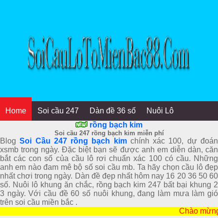
Home
Soi cầu 247
Dàn đề 36 số
Nuôi Lô
rồng bạch kim
Soi cầu 247 rồng bạch kim miễn phí
Blog
Soi Cầu 247 rồng bạch kim
chính xác 100, dự đoá
xsmb trong ngày. Đặc biệt bạn sẽ được anh em diễn dàn, căn
bắt các con số của cầu lô rơi chuẩn xác 100 có cầu. Những
anh em nào đam mê bộ số soi cầu mb. Ta hãy chọn cầu lô đẹp
nhất chơi trong ngày. Dàn đề đẹp nhất hôm nay 16 20 36 50 60
số. Nuôi lô khung ăn chắc, rồng bạch kim 247 bất bại khung 2
3 ngày. Với cầu đề 60 số nuôi khung, đang làm mưa làm gió
trên soi cầu miền bắc .
Chào mừng bạn đ