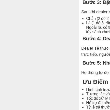
Bước 3: Đặ
Sau khi dealer 
Chẵn (2 đỏ 2 
Lẻ (1 đỏ 3 tr
Ngoài ra, có
tùy sảnh chơi
Bước 4: De
Dealer sẽ thực 
trực tiếp, ngườ
Bước 5: Nh
Hệ thống tự độn
Ưu Điểm 
Hình ảnh trực 
Tương tác với 
Tốc độ xử lý 
Hỗ trợ đa nền
Tỷ lệ trả thư