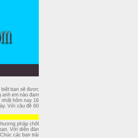
 biệt bạn sẽ được
ng anh em nào đam
p nhất hôm nay 16
ày. Với cầu đề 60
 phương pháp chốt
bạn. Với diễn đàn
 Chúc các bạn trải