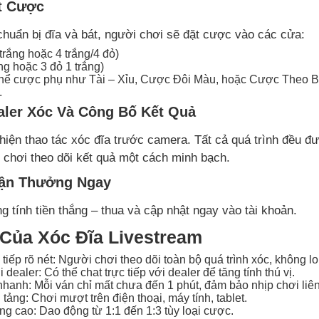
t Cược
chuẩn bị đĩa và bát, người chơi sẽ đặt cược vào các cửa:
trắng hoặc 4 trắng/4 đỏ)
ắng hoặc 3 đỏ 1 trắng)
 thể cược phụ như Tài – Xỉu, Cược Đôi Màu, hoặc Cược Theo 
.
aler Xóc Và Công Bố Kết Quả
hiện thao tác xóc đĩa trước camera. Tất cả quá trình đều đ
i chơi theo dõi kết quả một cách minh bạch.
ận Thưởng Ngay
g tính tiền thắng – thua và cập nhật ngay vào tài khoản.
Của Xóc Đĩa Livestream
tiếp rõ nét: Người chơi theo dõi toàn bộ quá trình xóc, không lo
dealer: Có thể chat trực tiếp với dealer để tăng tính thú vị.
nhanh: Mỗi ván chỉ mất chưa đến 1 phút, đảm bảo nhịp chơi liên
 tảng: Chơi mượt trên điện thoại, máy tính, tablet.
ởng cao: Dao động từ 1:1 đến 1:3 tùy loại cược.