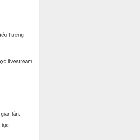
Biểu Tượng
ược livestream
 gian lận.
 tục.