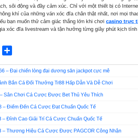
h, sôi động và đầy cảm xúc. Chỉ với một thiết bị có Interne
ông khí của những ván xóc đĩa chân thật nhất, nơi mọi thao
Nếu bạn muốn thử cảm giác thắng lớn khi chơi
casino trực t
ia xóc đĩa livestream và tận hưởng từng giây phút kịch tính
E
S
m
h
ail
ar
6 – Đại chiến lòng đại dương săn jackpot cực mê
e
nh Bắn Cá Đổi Thưởng Tr88 Hấp Dẫn Và Dễ Chơi
8 – Sân Chơi Cá Cược Được Bet Thủ Yêu Thích
8 – Điểm Đến Cá Cược Đạt Chuẩn Quốc Tế
8 – Đỉnh Cao Giải Trí Cá Cược Chuẩn Quốc Tế
88 – Thương Hiệu Cá Cược Được PAGCOR Công Nhận