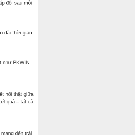
ấp đôi sau mỗi
 dài thời gian
hật như PKWIN
t nối thật giữa
ết quả – tất cả
 mang đến trải