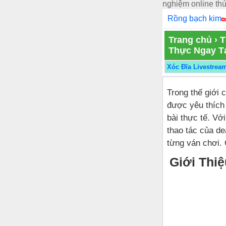
nghiệm online thú
Rồng bạch kim
Trang chủ
›
T
Thực Ngay Tạ
Xóc Đĩa Livestrea
Trong thế giới 
được yêu thích
bài thực tế. Vớ
thao tác của de
từng ván chơi.
Giới Thi