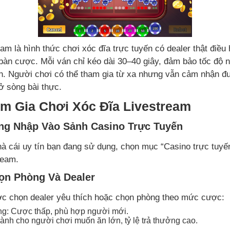
eam là hình thức chơi xóc đĩa trực tuyến có dealer thật điề
bàn cược. Mỗi ván chỉ kéo dài 30–40 giây, đảm bảo tốc độ 
n. Người chơi có thể tham gia từ xa nhưng vẫn cảm nhận đ
ở sòng bài thực.
m Gia Chơi Xóc Đĩa Livestream
ng Nhập Vào Sảnh Casino Trực Tuyến
à cái uy tín bạn đang sử dụng, chọn mục “Casino trực tuyế
ream.
ọn Phòng Và Dealer
c chọn dealer yêu thích hoặc chọn phòng theo mức cược:
: Cược thấp, phù hợp người mới.
nh cho người chơi muốn ăn lớn, tỷ lệ trả thưởng cao.