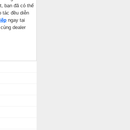
t, bạn đã có thể
 tác đều diễn
iếp
ngay tại
 cùng dealer