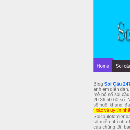
Home
Soi cầ
Blog
Soi Cầu 24
anh em diễn dàn,
mê bộ số soi cầu
20 36 50 60 số. 
số nuôi khung, đa
g bạn đến với trang web bắt số chính xác và uy tín nhất hiện n
Soicaulotomienba
số miễn phí như 
của chúng tôi, bạ