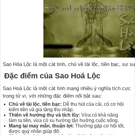
Sao Hóa Lộc là một cát tinh, chủ về tài lộc, tiền bạc, sự s
Đặc điểm của Sao Hoá Lộc
Sao Hoá Lộc là một cát tinh mang nhiều ý nghĩa tích cực
trong tử vi, với những đặc điểm nổi bật sau:
Chủ về tài lộc, tiền bạc:
Dễ thu hút của cải, có cơ hội
kiếm tiền và gia tăng thu nhập.
Thiên về hưởng thụ và tích lũy:
Vừa có khả năng
làm ra tiền, vừa có xu hướng tận hưởng cuộc sống.
Mang lại may mắn, thuận lợi:
Thường gặp cơ hội tốt,
được quý nhân giúp đỡ.