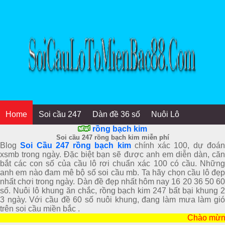
Home
Soi cầu 247
Dàn đề 36 số
Nuôi Lô
rồng bạch kim
Soi cầu 247 rồng bạch kim miễn phí
Blog
Soi Cầu 247 rồng bạch kim
chính xác 100, dự đoá
xsmb trong ngày. Đặc biệt bạn sẽ được anh em diễn dàn, căn
bắt các con số của cầu lô rơi chuẩn xác 100 có cầu. Những
anh em nào đam mê bộ số soi cầu mb. Ta hãy chọn cầu lô đẹp
nhất chơi trong ngày. Dàn đề đẹp nhất hôm nay 16 20 36 50 60
số. Nuôi lô khung ăn chắc, rồng bạch kim 247 bất bại khung 2
3 ngày. Với cầu đề 60 số nuôi khung, đang làm mưa làm gió
trên soi cầu miền bắc .
Chào mừng bạn đế