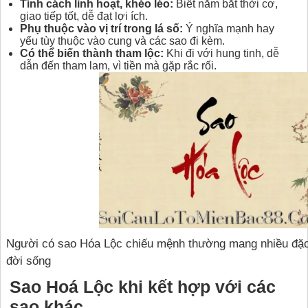
Tính cách linh hoạt, khéo léo:
Biết nắm bắt thời cơ,
giao tiếp tốt, dễ đạt lợi ích.
Phụ thuộc vào vị trí trong lá số:
Ý nghĩa mạnh hay
yếu tùy thuộc vào cung và các sao đi kèm.
Có thể biến thành tham lộc:
Khi đi với hung tinh, dễ
dẫn đến tham lam, vì tiền mà gặp rắc rối.
Người có sao Hóa Lộc chiếu mệnh thường mang nhiều đặc 
đời sống
Sao Hoá Lộc khi kết hợp với các
sao khác