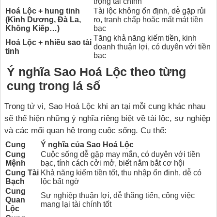
trọng tài chính
Hoá Lộc + hung tinh
Tài lộc không ổn định, dễ gặp rủi
(Kình Dương, Đà La,
ro, tranh chấp hoặc mất mát tiền
Không Kiếp…)
bạc
Tăng khả năng kiếm tiền, kinh
Hoá Lộc + nhiều sao tài
doanh thuận lợi, có duyên với tiền
tinh
bạc
Ý nghĩa Sao Hoá Lộc theo từng
cung trong lá số
Trong tử vi, Sao Hoá Lộc khi an tại mỗi cung khác nhau
sẽ thể hiện những ý nghĩa riêng biệt về tài lộc, sự nghiệp
và các mối quan hệ trong cuộc sống. Cụ thể:
Cung
Ý nghĩa của Sao Hoá Lộc
Cung
Cuộc sống dễ gặp may mắn, có duyên với tiền
Mệnh
bạc, tính cách cởi mở, biết nắm bắt cơ hội
Cung Tài
Khả năng kiếm tiền tốt, thu nhập ổn định, dễ có
Bạch
lộc bất ngờ
Cung
Sự nghiệp thuận lợi, dễ thăng tiến, công việc
Quan
mang lại tài chính tốt
Lộc