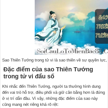
Sao Thiên Tướng trong tử vi là sao thiên về sự quyền lực,
Đặc điểm của sao Thiên Tướng
trong tử vi đẩu số
Khi nhắc đến Thiên Tướng, người ta thường hình dung
đến vai trò hỗ trợ, điều phối và giữ cân bằng hơn là đứng
ở vị trí dẫn đầu. Vì vậy, những đặc điểm của sao này
cũng mang nét riêng khá rõ rệt: