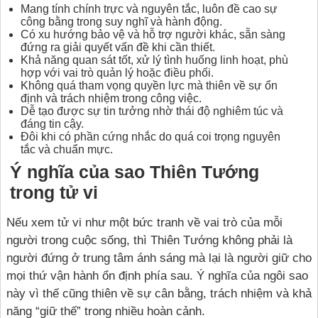
Mang tính chính trực và nguyên tắc, luôn đề cao sự
công bằng trong suy nghĩ và hành động.
Có xu hướng bảo vệ và hỗ trợ người khác, sẵn sàng
đứng ra giải quyết vấn đề khi cần thiết.
Khả năng quan sát tốt, xử lý tình huống linh hoạt, phù
hợp với vai trò quản lý hoặc điều phối.
Không quá tham vọng quyền lực mà thiên về sự ổn
định và trách nhiệm trong công việc.
Dễ tạo được sự tin tưởng nhờ thái độ nghiêm túc và
đáng tin cậy.
Đôi khi có phần cứng nhắc do quá coi trọng nguyên
tắc và chuẩn mực.
Ý nghĩa của sao Thiên Tướng
trong tử vi
Nếu xem tử vi như một bức tranh về vai trò của mỗi
người trong cuộc sống, thì Thiên Tướng không phải là
người đứng ở trung tâm ánh sáng mà lại là người giữ cho
mọi thứ vận hành ổn định phía sau. Ý nghĩa của ngôi sao
này vì thế cũng thiên về sự cân bằng, trách nhiệm và khả
năng “giữ thế” trong nhiều hoàn cảnh.