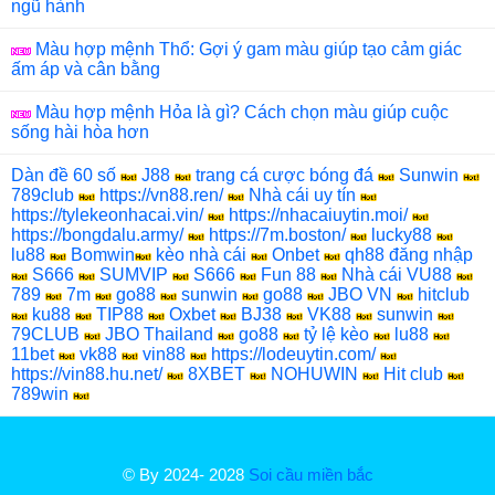
ngũ hành
Màu hợp mệnh Thổ: Gợi ý gam màu giúp tạo cảm giác
ấm áp và cân bằng
Màu hợp mệnh Hỏa là gì? Cách chọn màu giúp cuộc
sống hài hòa hơn
Dàn đề 60 số
J88
trang cá cược bóng đá
Sunwin
789club
https://vn88.ren/
Nhà cái uy tín
https://tylekeonhacai.vin/
https://nhacaiuytin.moi/
https://bongdalu.army/
https://7m.boston/
lucky88
lu88
Bomwin
kèo nhà cái
Onbet
qh88 đăng nhập
S666
SUMVIP
S666
Fun 88
Nhà cái VU88
789
7m
go88
sunwin
go88
JBO VN
hitclub
ku88
TIP88
Oxbet
BJ38
VK88
sunwin
79CLUB
JBO Thailand
go88
tỷ lệ kèo
lu88
11bet
vk88
vin88
https://lodeuytin.com/
https://vin88.hu.net/
8XBET
NOHUWIN
Hit club
789win
© By 2024- 2028
Soi cầu miền bắc