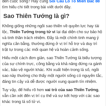
đến cuộc sống? Hãy cùng
Soi Cầu Lô Tô Miền Bắc 88
tìm hiểu chi tiết trong bài viết dưới đây.
Sao Thiên Tướng là gì?
Không giống những ngôi sao thiên về quyền lực hay tài
lộc,
Thiên Tướng trong tử vi
lại đại diện cho sự bảo hộ
và tinh thần trách nhiệm. Đây là một chính tinh mang ý
nghĩa cân bằng, thường đứng ở vị trí hỗ trợ và duy trì
trật tự trong các mối quan hệ và hoàn cảnh sống.
Hiểu một cách đơn giản, sao Thiên Tướng là biểu tượng
của sự chính trực, công bằng và khả năng đứng ra gánh
vác, bảo vệ người khác. Khi xuất hiện trong lá số, ngôi
sao này thường cho thấy một người sống có nguyên tắc,
đáng tin cậy và dễ được người xung quanh tín nhiệm.
Tuy vậy, để hiểu rõ hơn
vai trò của sao Thiên Tướng
,
vẫn cần xét đến vị trí cụ thể và sự kết hợp với các sao
khác trong lá số tử vi.