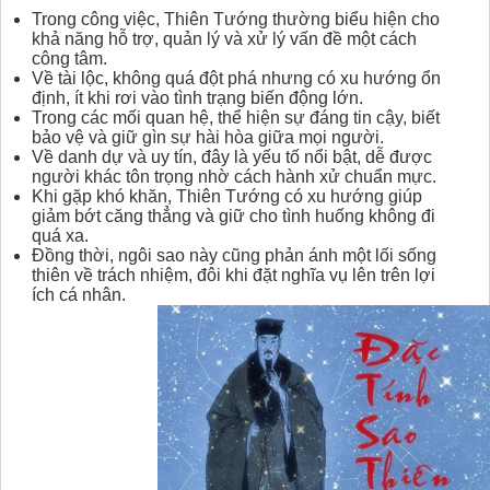
Trong công việc, Thiên Tướng thường biểu hiện cho
khả năng hỗ trợ, quản lý và xử lý vấn đề một cách
công tâm.
Về tài lộc, không quá đột phá nhưng có xu hướng ổn
định, ít khi rơi vào tình trạng biến động lớn.
Trong các mối quan hệ, thể hiện sự đáng tin cậy, biết
bảo vệ và giữ gìn sự hài hòa giữa mọi người.
Về danh dự và uy tín, đây là yếu tố nổi bật, dễ được
người khác tôn trọng nhờ cách hành xử chuẩn mực.
Khi gặp khó khăn, Thiên Tướng có xu hướng giúp
giảm bớt căng thẳng và giữ cho tình huống không đi
quá xa.
Đồng thời, ngôi sao này cũng phản ánh một lối sống
thiên về trách nhiệm, đôi khi đặt nghĩa vụ lên trên lợi
ích cá nhân.