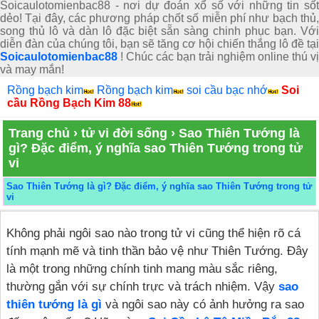
Soicaulotomienbac88 - nơi dự đoán xổ số với những tin sốt
dẻo! Tại đây, các phương pháp chốt số miễn phí như bạch thủ,
song thủ lô và dàn lô đặc biệt sẵn sàng chinh phục bạn. Với
diễn đàn của chúng tôi, bạn sẽ tăng cơ hội chiến thắng lô đề tại
Soicaulotomienbac88
! Chúc các bạn trải nghiệm online thú vị
và may mắn!
Rồng bạch kim
Rồng bạch kim
soi cầu bạc nhớ
Soi
cầu Rồng Bạch Kim 88
Trang chủ
›
tử vi đời sống
›
Sao Thiên Tướng là
gì? Đặc điểm, ý nghĩa sao Thiên Tướng trong tử
vi
Sao Thiên Tướng là gì? Đặc điểm, ý nghĩa sao Thiên Tướng trong tử
vi
Không phải ngôi sao nào trong tử vi cũng thể hiện rõ cá
tính mạnh mẽ và tinh thần bảo vệ như Thiên Tướng. Đây
là một trong những chính tinh mang màu sắc riêng,
thường gắn với sự chính trực và trách nhiệm. Vậy
sao
thiên tướng là gì
và ngôi sao này có ảnh hưởng ra sao