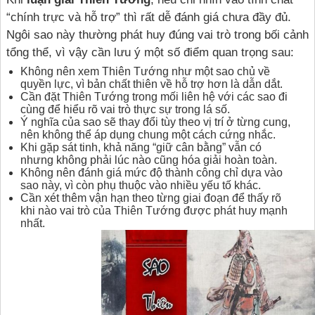
“chính trực và hỗ trợ” thì rất dễ đánh giá chưa đầy đủ.
Ngôi sao này thường phát huy đúng vai trò trong bối cảnh
tổng thể, vì vậy cần lưu ý một số điểm quan trọng sau:
Không nên xem Thiên Tướng như một sao chủ về
quyền lực, vì bản chất thiên về hỗ trợ hơn là dẫn dắt.
Cần đặt Thiên Tướng trong mối liên hệ với các sao đi
cùng để hiểu rõ vai trò thực sự trong lá số.
Ý nghĩa của sao sẽ thay đổi tùy theo vị trí ở từng cung,
nên không thể áp dụng chung một cách cứng nhắc.
Khi gặp sát tinh, khả năng “giữ cân bằng” vẫn có
nhưng không phải lúc nào cũng hóa giải hoàn toàn.
Không nên đánh giá mức độ thành công chỉ dựa vào
sao này, vì còn phụ thuộc vào nhiều yếu tố khác.
Cần xét thêm vận hạn theo từng giai đoạn để thấy rõ
khi nào vai trò của Thiên Tướng được phát huy mạnh
nhất.