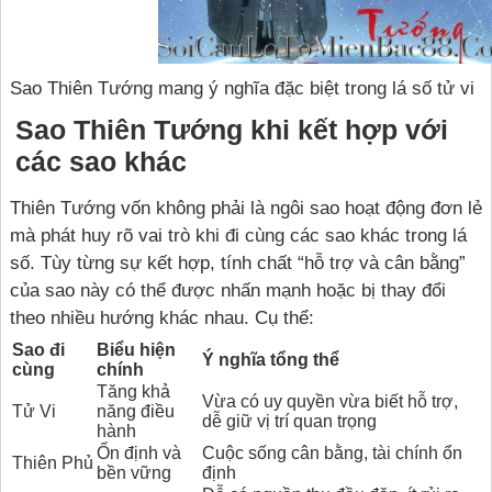
Sao Thiên Tướng mang ý nghĩa đặc biệt trong lá số tử vi
Sao Thiên Tướng khi kết hợp với
các sao khác
Thiên Tướng vốn không phải là ngôi sao hoạt động đơn lẻ
mà phát huy rõ vai trò khi đi cùng các sao khác trong lá
số. Tùy từng sự kết hợp, tính chất “hỗ trợ và cân bằng”
của sao này có thể được nhấn mạnh hoặc bị thay đổi
theo nhiều hướng khác nhau. Cụ thể:
Sao đi
Biểu hiện
Ý nghĩa tổng thể
cùng
chính
Tăng khả
Vừa có uy quyền vừa biết hỗ trợ,
Tử Vi
năng điều
dễ giữ vị trí quan trọng
hành
Ổn định và
Cuộc sống cân bằng, tài chính ổn
Thiên Phủ
bền vững
định