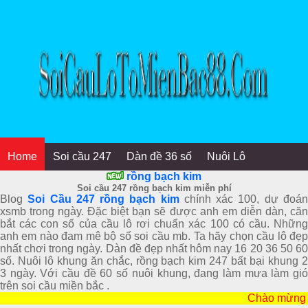
Home
Soi cầu 247
Dàn đề 36 số
Nuôi Lô
rồng bạch kim
Soi cầu 247 rồng bạch kim miễn phí
Blog
Soi Cầu 247 rồng bạch kim
chính xác 100, dự đoá
xsmb trong ngày. Đặc biệt bạn sẽ được anh em diễn dàn, căn
bắt các con số của cầu lô rơi chuẩn xác 100 có cầu. Những
anh em nào đam mê bộ số soi cầu mb. Ta hãy chọn cầu lô đẹp
nhất chơi trong ngày. Dàn đề đẹp nhất hôm nay 16 20 36 50 60
số. Nuôi lô khung ăn chắc, rồng bạch kim 247 bất bại khung 2
3 ngày. Với cầu đề 60 số nuôi khung, đang làm mưa làm gió
trên soi cầu miền bắc .
Chào mừng bạn đến 