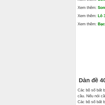
Xem thêm:
Son
Xem thêm:
Lô 
Xem thêm:
Bạc
Dàn đề 40
Các bộ số bất 
cầu. Nếu nói c
Các bộ số bất b