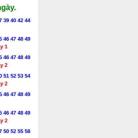
ngày.
7 39 40 42 44
5 46 47 48 49
y 1
5 46 47 48 49
y 2
0 51 52 53 54
y 2
5 46 47 48 49
5 46 47 48 49
y 2
7 50 52 55 58