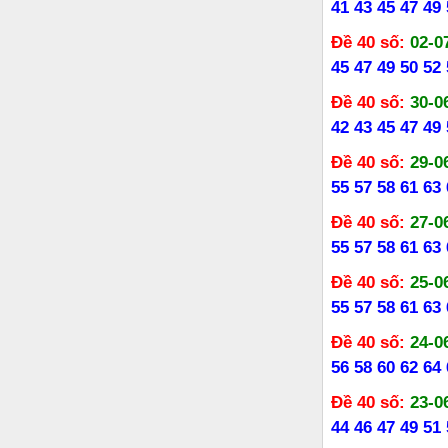
41 43 45 47 49 
Đề 40 số:
02-0
45 47 49 50 52 
Đề 40 số:
30-0
42 43 45 47 49 
Đề 40 số:
29-0
55 57 58 61 63 
Đề 40 số:
27-0
55 57 58 61 63 
Đề 40 số:
25-0
55 57 58 61 63 
Đề 40 số:
24-0
56 58 60 62 64 
Đề 40 số:
23-0
44 46 47 49 51 