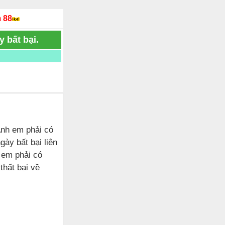
 88
 bất bại.
Anh em phải có
ày bất bại liên
ị em phải có
thất bại về