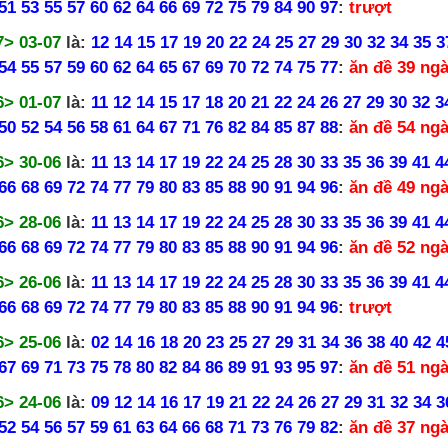
51 53 55 57 60 62 64 66 69 72 75 79 84 90 97
:
trượt
7> 03-07
là:
12 14 15 17 19 20 22 24 25 27 29 30 32 34 35 3
54 55 57 59 60 62 64 65 67 69 70 72 74 75 77
:
ăn đề 39 ngà
6> 01-07
là:
11 12 14 15 17 18 20 21 22 24 26 27 29 30 32 3
50 52 54 56 58 61 64 67 71 76 82 84 85 87 88
:
ăn đề 54 ngà
6> 30-06
là:
11 13 14 17 19 22 24 25 28 30 33 35 36 39 41 4
66 68 69 72 74 77 79 80 83 85 88 90 91 94 96
:
ăn đề 49 ngà
6> 28-06
là:
11 13 14 17 19 22 24 25 28 30 33 35 36 39 41 4
66 68 69 72 74 77 79 80 83 85 88 90 91 94 96
:
ăn đề 52 ngà
6> 26-06
là:
11 13 14 17 19 22 24 25 28 30 33 35 36 39 41 4
66 68 69 72 74 77 79 80 83 85 88 90 91 94 96
:
trượt
6> 25-06
là:
02 14 16 18 20 23 25 27 29 31 34 36 38 40 42 4
67 69 71 73 75 78 80 82 84 86 89 91 93 95 97
:
ăn đề 51 ngà
6> 24-06
là:
09 12 14 16 17 19 21 22 24 26 27 29 31 32 34 3
52 54 56 57 59 61 63 64 66 68 71 73 76 79 82
:
ăn đề 37 ngà