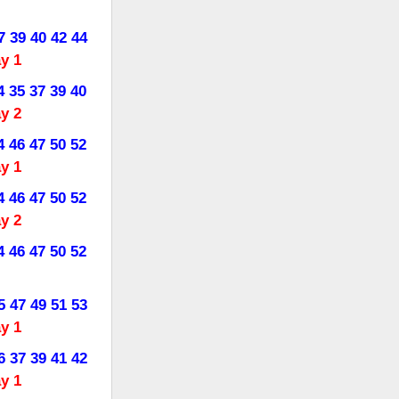
7 39 40 42 44
y 1
4 35 37 39 40
y 2
4 46 47 50 52
y 1
4 46 47 50 52
y 2
4 46 47 50 52
5 47 49 51 53
y 1
6 37 39 41 42
y 1