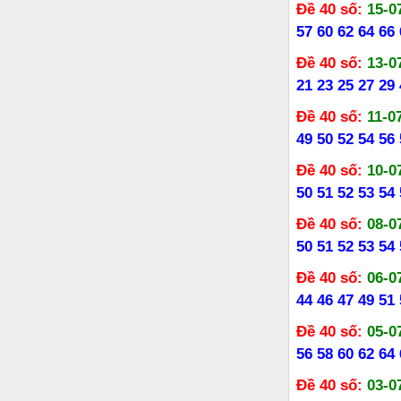
Đề 40 số:
15-0
57 60 62 64 66 
Đề 40 số:
13-0
21 23 25 27 29 
Đề 40 số:
11-07
49 50 52 54 56 
Đề 40 số:
10-07
50 51 52 53 54 
Đề 40 số:
08-0
50 51 52 53 54 
Đề 40 số:
06-0
44 46 47 49 51 
Đề 40 số:
05-0
56 58 60 62 64 
Đề 40 số:
03-0