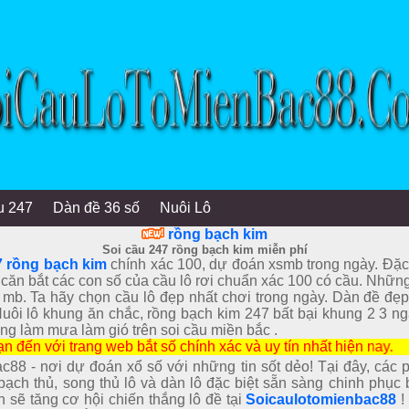
u 247
Dàn đề 36 số
Nuôi Lô
rồng bạch kim
Soi cầu 247 rồng bạch kim miễn phí
7 rồng bạch kim
chính xác 100, dự đoán xsmb trong ngày. Đặc
 căn bắt các con số của cầu lô rơi chuẩn xác 100 có cầu. Nhữ
 mb. Ta hãy chọn cầu lô đẹp nhất chơi trong ngày. Dàn đề đẹ
Nuôi lô khung ăn chắc, rồng bạch kim 247 bất bại khung 2 3 ng
ng làm mưa làm gió trên soi cầu miền bắc .
trang web bắt số chính xác và uy tín nhất hiện nay.
c88 - nơi dự đoán xổ số với những tin sốt dẻo! Tại đây, các
bạch thủ, song thủ lô và dàn lô đặc biệt sẵn sàng chinh phục 
n sẽ tăng cơ hội chiến thắng lô đề tại
Soicaulotomienbac88
!