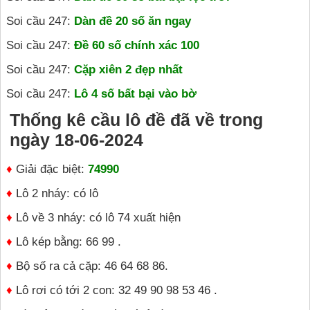
Soi cầu 247:
Dàn đề 20 số ăn ngay
Soi cầu 247:
Đề 60 số chính xác 100
Soi cầu 247:
Cặp xiên 2 đẹp nhất
Soi cầu 247:
Lô 4 số bất bại vào bờ
Thống kê cầu lô đề đã về trong
ngày 18-06-2024
♦
Giải đặc biệt:
74990
♦
Lô 2 nháy: có lô
♦
Lô về 3 nháy: có lô 74 xuất hiện
♦
Lô kép bằng: 66 99 .
♦
Bộ số ra cả cặp: 46 64 68 86.
♦
Lô rơi có tới 2 con: 32 49 90 98 53 46 .