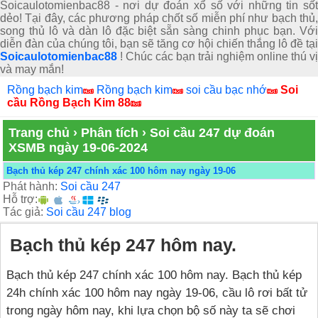
Soicaulotomienbac88 - nơi dự đoán xổ số với những tin sốt
dẻo! Tại đây, các phương pháp chốt số miễn phí như bạch thủ,
song thủ lô và dàn lô đặc biệt sẵn sàng chinh phục bạn. Với
diễn đàn của chúng tôi, bạn sẽ tăng cơ hội chiến thắng lô đề tại
Soicaulotomienbac88
! Chúc các bạn trải nghiệm online thú vị
và may mắn!
Rồng bạch kim
Rồng bạch kim
soi cầu bạc nhớ
Soi
cầu Rồng Bạch Kim 88
Trang chủ
›
Phân tích
›
Soi cầu 247 dự đoán
XSMB ngày 19-06-2024
Bạch thủ kép 247 chính xác 100 hôm nay ngày 19-06
Phát hành:
Soi cầu 247
Hỗ trợ:
Tác giả:
Soi cầu 247 blog
Bạch thủ kép 247 hôm nay.
Bạch thủ kép 247 chính xác 100 hôm nay. Bạch thủ kép
24h chính xác 100 hôm nay ngày 19-06, cầu lô rơi bất tử
trong ngày hôm nay, khi lựa chọn bộ số này ta sẽ chơi