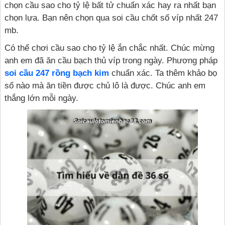
chọn cầu sao cho tỷ lệ bất tử chuẩn xác hay ra nhất bạn
chọn lựa. Bạn nên chọn qua soi cầu chốt số víp nhất 247
mb.
Có thể chơi cầu sao cho tỷ lệ ắn chắc nhất. Chúc mừng
anh em đã ăn cầu bạch thủ víp trong ngày. Phương pháp
soi cầu 247 rồng bạch kim
chuẩn xác. Ta thêm khảo bọ
số nào mà ăn tiền được chủ lô là được. Chúc anh em
thắng lớn mỗi ngày.