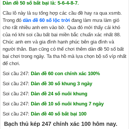
Dàn đề 50 số bất bại là: 5-6-4-8-7.
Cầu lô này là sụ tổng hợp các cầu đề hay ra qua xsmb.
Trong đó
dàn đề 60 số lộc trời
đang làm mưa làm gió
cho rất nhiều anh em vào bờ. Qua đó mới thấy cái khó
của nó khi soi cầu bất bại miền bắc chuẩn xác nhất 88.
Chúc anh em và gia đình hạnh phúc bên gia đình và
người thân. Bạn cũng có thể chơi thêm dàn đề 50 số bất
bại chơi trong ngày. Ta tha hồ mà lựa chọn bộ số víp nhất
để chơi.
Soi cầu 247:
Dàn đề 60 con chính xác 100%
Soi cầu 247:
Dàn đề 30 số khung 3 ngày
Soi cầu 247:
Dàn đề 24 số nuôi khung
Soi cầu 247:
Dàn đề 10 số nuôi khung 7 ngày
Soi cầu 247:
Dàn đề 40 số bất bại 100
Bạch thủ kép 247 chính xác 100 hôm nay.