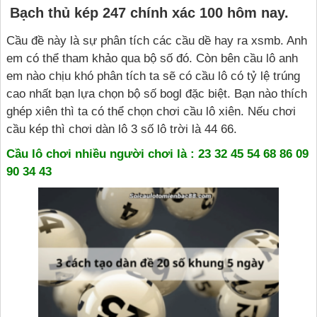
Bạch thủ kép 247 chính xác 100 hôm nay.
Cầu đề này là sự phân tích các cầu dề hay ra xsmb. Anh
em có thể tham khảo qua bộ số đó. Còn bên cầu lô anh
em nào chịu khó phân tích ta sẽ có cầu lô có tỷ lệ trúng
cao nhất bạn lựa chọn bộ số bogl đặc biệt. Bạn nào thích
ghép xiên thì ta có thể chọn chơi cầu lô xiên. Nếu chơi
cầu kép thì chơi dàn lô 3 số lô trời là 44 66.
Cầu lô chơi nhiều người chơi là : 23 32 45 54 68 86 09
90 34 43