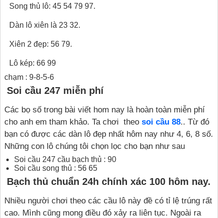
Song thủ lô: 45 54 79 97.
Dàn lô xiên là 23 32.
Xiên 2 đẹp: 56 79.
Lô kép: 66 99
chạm : 9-8-5-6
Soi cầu 247 miễn phí
Các bọ số trong bài viết hom nay là hoàn toàn miễn phí
cho anh em tham khảo. Ta chơi theo
soi cầu 88
.. Từ đó
bạn có được các dàn lô đẹp nhất hôm nay như 4, 6, 8 số.
Những con lô chúng tôi chọn lọc cho bạn như sau
Soi cầu 247 cầu bạch thủ : 90
Soi cầu song thủ : 56 65
Bạch thủ chuẩn 24h chính xác 100 hôm nay.
Nhiều người chơi theo các cầu lô này đề có tỉ lệ trúng rất
cao. Mình cũng mong điều đó xảy ra liên tục. Ngoài ra