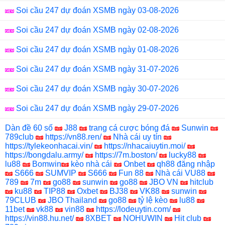
Soi cầu 247 dự đoán XSMB ngày 03-08-2026
Soi cầu 247 dự đoán XSMB ngày 02-08-2026
Soi cầu 247 dự đoán XSMB ngày 01-08-2026
Soi cầu 247 dự đoán XSMB ngày 31-07-2026
Soi cầu 247 dự đoán XSMB ngày 30-07-2026
Soi cầu 247 dự đoán XSMB ngày 29-07-2026
Dàn đề 60 số
J88
trang cá cược bóng đá
Sunwin
789club
https://vn88.ren/
Nhà cái uy tín
https://tylekeonhacai.vin/
https://nhacaiuytin.moi/
https://bongdalu.army/
https://7m.boston/
lucky88
lu88
Bomwin
kèo nhà cái
Onbet
qh88 đăng nhập
S666
SUMVIP
S666
Fun 88
Nhà cái VU88
789
7m
go88
sunwin
go88
JBO VN
hitclub
ku88
TIP88
Oxbet
BJ38
VK88
sunwin
79CLUB
JBO Thailand
go88
tỷ lệ kèo
lu88
11bet
vk88
vin88
https://lodeuytin.com/
https://vin88.hu.net/
8XBET
NOHUWIN
Hit club