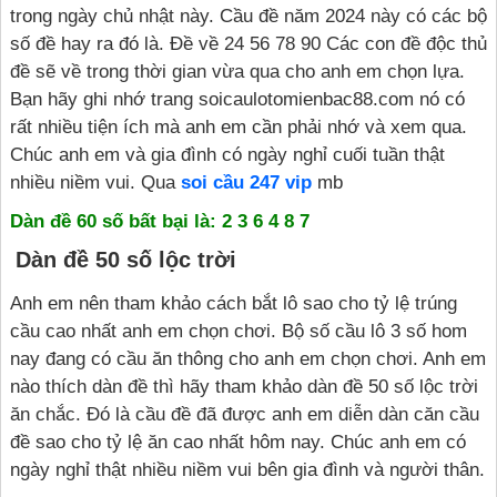
trong ngày chủ nhật này. Cầu đề năm 2024 này có các bộ
số đề hay ra đó là. Đề về 24 56 78 90 Các con đề độc thủ
đề sẽ về trong thời gian vừa qua cho anh em chọn lựa.
Bạn hãy ghi nhớ trang soicaulotomienbac88.com nó có
rất nhiều tiện ích mà anh em cần phải nhớ và xem qua.
Chúc anh em và gia đình có ngày nghỉ cuối tuần thật
nhiều niềm vui. Qua
soi cầu 247 vip
mb
Dàn đề 60 số bất bại là: 2 3 6 4 8 7
Dàn đề 50 số lộc trời
Anh em nên tham khảo cách bắt lô sao cho tỷ lệ trúng
cầu cao nhất anh em chọn chơi. Bộ số cầu lô 3 số hom
nay đang có cầu ăn thông cho anh em chọn chơi. Anh em
nào thích dàn đề thì hãy tham khảo dàn đề 50 số lộc trời
ăn chắc. Đó là cầu đề đã được anh em diễn dàn căn cầu
đề sao cho tỷ lệ ăn cao nhất hôm nay. Chúc anh em có
ngày nghỉ thật nhiều niềm vui bên gia đình và người thân.