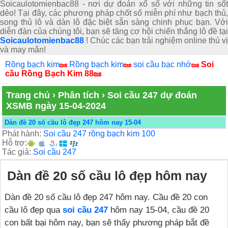
Soicaulotomienbac88 - nơi dự đoán xổ số với những tin sốt
dẻo! Tại đây, các phương pháp chốt số miễn phí như bạch thủ,
song thủ lô và dàn lô đặc biệt sẵn sàng chinh phục bạn. Với
diễn đàn của chúng tôi, bạn sẽ tăng cơ hội chiến thắng lô đề tại
Soicaulotomienbac88
! Chúc các bạn trải nghiệm online thú vị
và may mắn!
Rồng bạch kim
Rồng bạch kim
soi cầu bạc nhớ
Soi
cầu Rồng Bạch Kim 88
Trang chủ
›
Phân tích
›
Soi cầu 247 dự đoán
XSMB ngày 15-04-2024
Dàn đề 20 số cầu lô đẹp 247 hôm nay 15-04
Phát hành:
Soi cầu 247 rồng bạch kim 100
Hỗ trợ:
Tác giả:
Soi cầu 247
Dàn đề 20 số cầu lô đẹp hôm nay
Dàn đề 20 số cầu lô đẹp 247 hôm nay. Cầu đề 20 con
cầu lô đẹp qua
soi cầu 247
hôm nay 15-04, cầu đề 20
con bất bại hôm nay, bạn sẽ thấy phương pháp bắt đề