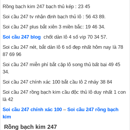
Rồng bạch kim 247 bạch thủ kép : 23 45
Soi cầu 247 tv nhận định bạch thủ lô : 56 43 89.
Soi cầu 247 plus bắt xiên 3 miền bắc: 19 46 34.
Soi cầu 247 blog
chốt dàn lô 4 số vip 70 34 57.
Soi cầu 247 nét, bắt dàn lô 6 số đẹp nhất hôm nay là 78
87 69 96
Soi cầu 247 miễn phí bắt cặp lô song thủ bất bại 49 45
34.
Soi cầu 247 chính xác 100 bắt cầu lô 2 nháy 38 84
Soi cầu 247 rồng bạch kim cầu độc thủ lô duy nhất 1 con
là 42
Soi cầu 247 chính xác 100
–
Soi cầu 247 rồng bạch
kim
Rồng bạch kim 247