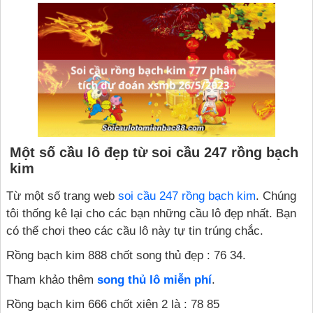
Một số cầu lô đẹp từ soi cầu 247 rồng bạch
kim
Từ một số trang web
soi cầu 247 rồng bạch kim
. Chúng
tôi thống kê lại cho các bạn những cầu lô đẹp nhất. Bạn
có thể chơi theo các cầu lô này tự tin trúng chắc.
Rồng bạch kim 888 chốt song thủ đẹp : 76 34.
Tham khảo thêm
song thủ lô miễn phí
.
Rồng bạch kim 666 chốt xiên 2 là : 78 85