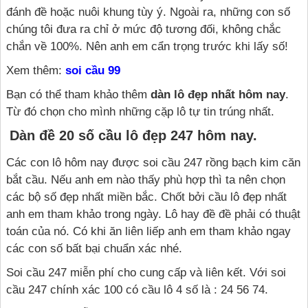
đánh đề hoặc nuôi khung tùy ý. Ngoài ra, những con số
chúng tôi đưa ra chỉ ở mức độ tương đối, không chắc
chắn về 100%. Nên anh em cẩn trọng trước khi lấy số!
Xem thêm:
soi cầu 99
Bạn có thể tham khảo thêm
dàn lô đẹp nhất hôm nay
.
Từ đó chọn cho mình những cặp lô tự tin trúng nhất.
Dàn đề 20 số cầu lô đẹp 247 hôm nay.
Các con lô hôm nay được soi cầu 247 rồng bạch kim căn
bắt cầu. Nếu anh em nào thấy phù hợp thì ta nên chọn
các bộ số đẹp nhất miền bắc. Chốt bởi cầu lô đẹp nhất
anh em tham khảo trong ngày. Lô hay đề đề phải có thuật
toán của nó. Có khi ăn liên liếp anh em tham khảo ngay
các con số bất bại chuẩn xác nhé.
Soi cầu 247 miễn phí cho cung cấp và liên kết. Với soi
cầu 247 chính xác 100 có cầu lô 4 số là : 24 56 74.