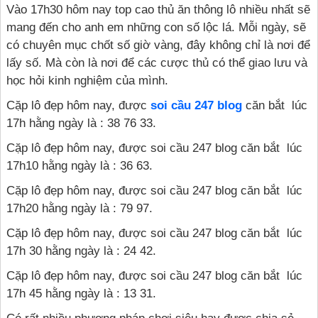
Vào 17h30 hôm nay top cao thủ ăn thông lô nhiều nhất sẽ
mang đến cho anh em những con số lộc lá. Mỗi ngày, sẽ
có chuyên mục chốt số giờ vàng, đây không chỉ là nơi để
lấy số. Mà còn là nơi để các cược thủ có thể giao lưu và
học hỏi kinh nghiệm của mình.
Cặp lô đẹp hôm nay, được
soi cầu 247 blog
căn bắt lúc
17h hằng ngày là : 38 76 33.
Cặp lô đẹp hôm nay, được soi cầu 247 blog căn bắt lúc
17h10 hằng ngày là : 36 63.
Cặp lô đẹp hôm nay, được soi cầu 247 blog căn bắt lúc
17h20 hằng ngày là : 79 97.
Cặp lô đẹp hôm nay, được soi cầu 247 blog căn bắt lúc
17h 30 hằng ngày là : 24 42.
Cặp lô đẹp hôm nay, được soi cầu 247 blog căn bắt lúc
17h 45 hằng ngày là : 13 31.