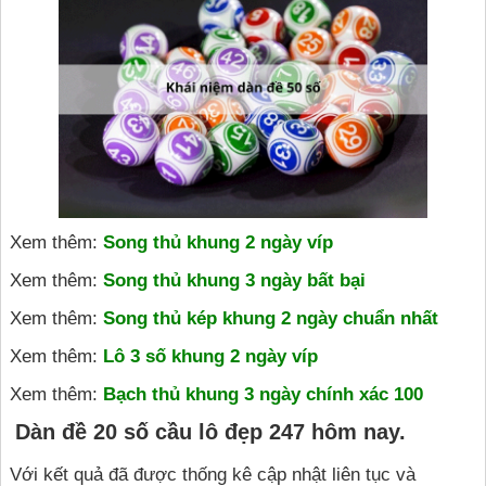
Xem thêm:
Song thủ khung 2 ngày víp
Xem thêm:
Song thủ khung 3 ngày bất bại
Xem thêm:
Song thủ kép khung 2 ngày chuẩn nhất
Xem thêm:
Lô 3 số khung 2 ngày víp
Xem thêm:
Bạch thủ khung 3 ngày chính xác 100
Dàn đề 20 số cầu lô đẹp 247 hôm nay.
Với kết quả đã được thống kê cập nhật liên tục và