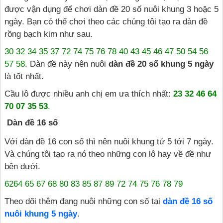
được vận dụng để chơi dàn đề 20 số nuôi khung 3 hoặc 5
ngày. Bạn có thể chơi theo các chúng tôi tạo ra dàn đề
rồng bạch kim như sau.
30 32 34 35 37 72 74 75 76 78 40 43 45 46 47 50 54 56
57 58
. Dàn đề này nên nuôi
dàn đề 20 số khung 5 ngày
là tốt nhất.
Cầu lô được nhiều anh chị em ưa thích nhất:
23 32 46 64
70 07 35 53
.
Dàn đề 16 số
Với dàn đề 16 con số thì nên nuôi khung tứ 5 tới 7 ngày.
Và chúng tôi tạo ra nó theo những con lô hay về đề như
bên dưới.
6264 65 67 68 80 83 85 87 89 72 74 75 76 78 79
Theo dõi thêm đang nuôi những con số tại
dàn đề 16 số
nuôi khung 5 ngày
.