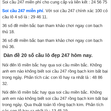
Soi cầu 247 miễn phí cho cung cấp và liên kết : 24 56 75
Soi cầu 247 miễn phí
. Với soi cầu 247 chính xác 100 có
cầu lô 4 số là : 29 46 11.
36 số đề miền bắc bạn tham khảo chơi ngay con bạch
thủ 18.
36 số đề miền bắc bạn tham khảo chơi ngay con bạch
thủ 36.
Dàn đề 20 số cầu lô đẹp 247 hôm nay.
Nói đến lô miền bắc hay qua soi cầu miền bắc. Không
anh em nào không biết soi cầu 247 rồng bạch kim bất bại
trong ngày. Phân tích các con lô hay ra nhất là : 48 86
32.
Nói đến lô miền bắc hay qua soi cầu miền bắc. Không
anh em nào không biết soi cầu 247 rồng bạch kim bất bại
trong ngày. Qua thuật toán lô rông bạch kim. Phân tích
các con lô hay ra nhất là : 13 45 19.