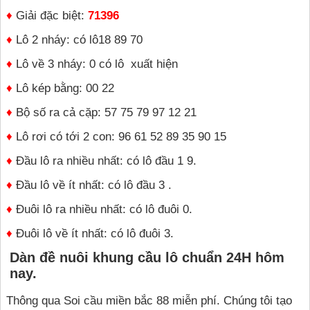
♦
Giải đặc biệt:
71396
♦
Lô 2 nháy: có lô18 89 70
♦
Lô về 3 nháy: 0 có lô xuất hiện
♦
Lô kép bằng: 00 22
♦
Bộ số ra cả cặp: 57 75 79 97 12 21
♦
Lô rơi có tới 2 con: 96 61 52 89 35 90 15
♦
Đầu lô ra nhiều nhất: có lô đầu 1 9.
♦
Đầu lô về ít nhất: có lô đầu 3 .
♦
Đuôi lô ra nhiều nhất: có lô đuôi 0.
♦
Đuôi lô về ít nhất: có lô đuôi 3.
Dàn đề nuôi khung cầu lô chuẩn 24H hôm
nay.
Thông qua Soi cầu miền bắc 88 miễn phí. Chúng tôi tạo