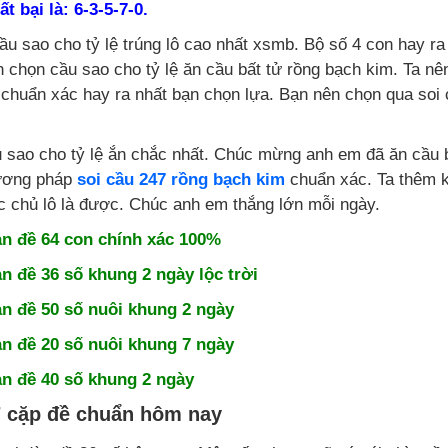
t bại là: 6-3-5-7-0.
ầu sao cho tỷ lệ trúng lô cao nhất xsmb. Bộ số 4 con hay r
 chọn cầu sao cho tỷ lệ ăn cầu bất tử rồng bạch kim. Ta n
ử chuẩn xác hay ra nhất bạn chọn lựa. Bạn nên chọn qua soi 
u sao cho tỷ lệ ắn chắc nhất. Chúc mừng anh em đã ăn cầu 
hương pháp
soi cầu 247 rồng bạch kim
chuẩn xác. Ta thêm 
c chủ lô là được. Chúc anh em thắng lớn mỗi ngày.
n đề 64 con chính xác 100%
n đề 36 số khung 2 ngày lộc trời
n đề 50 số nuôi khung 2 ngày
n đề 20 số nuôi khung 7 ngày
n đề 40 số khung 2 ngày
7 cặp đề chuẩn hôm nay