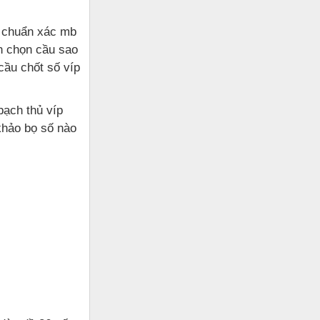
a chuẩn xác mb
ên chọn cầu sao
cầu chốt số víp
bạch thủ víp
khảo bọ số nào