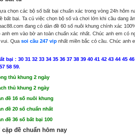
ựa chọn các bộ số bất bại chuẩn xác trong vòng 24h hôm nay
ề bất bại. Ta cú việc chọn bộ số và chơi lớn khi cầu dang ăn 
bac88.com đang có dàn đề 60 số nuôi khung chính xác 100
o anh em vào bờ an toàn chuẩn xác nhất. Chúc anh em có n
 vui. Qua
soi cầu 247 vip
nhất miền bắc có cầu. Chúc anh e
ất bại :
30 31 32 33 34 35 36 37 38 39 40 41 42 43 44 45 46
57 58 59.
ng thủ khung 2 ngày
ch thủ khung 2 ngày
n đề 16 số nuôi khung
n đề 20 số chuẩn nhất
n đề 36 số bất bại 100
7 cặp đề chuẩn hôm nay