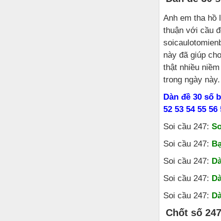
Anh em tha hồ l
thuận với cầu đ
soicaulotomien
này đã giúp ch
thật nhiều niềm
trong ngày này.
Dàn đề 30 số b
52 53 54 55 56 
Soi cầu 247:
So
Soi cầu 247:
Bạ
Soi cầu 247:
Dà
Soi cầu 247:
Dà
Soi cầu 247:
Dà
Chốt số 24