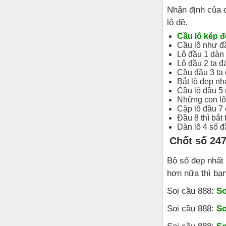
Nhận định của 
lô đề.
Cầu lô kép đ
Cầu lô như đầ
Lô đầu 1 dàn 
Lô đầu 2 ta đ
Cầu đầu 3 ta
Bắt lô đẹp nh
Cầu lô đầu 5 
Những con lô
Cặp lô đầu 7
Đầu 8 thì bắt
Dàn lô 4 số đ
Chốt số 24
Bộ số đẹp nhất
hơn nữa thì bạ
Soi cầu 888:
So
Soi cầu 888:
So