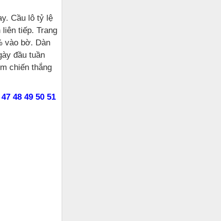
. Cầu lô tỷ lệ
liên tiếp. Trang
% vào bờ. Dàn
gày đầu tuần
m chiến thắng
 47 48 49 50 51