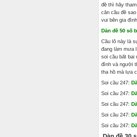
đề thì hãy tham
căn cầu đề sao
vui bên gia đìn
Dàn đề 50 số bấ
Cầu lô này là 
đang làm mưa l
soi cầu bất bại
đình và người t
tha hồ mà lựa c
Soi cầu 247:
Dà
Soi cầu 247:
Dà
Soi cầu 247:
Dà
Soi cầu 247:
Dà
Soi cầu 247:
Dà
Dàn đề 30 s