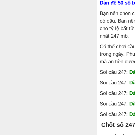
Dàn đề 50 số bấ
Bạn nên chon c
có cầu. Bạn nên
cho tỷ lệ bất t
nhất 247 mb.
Có thể chơi cầ
trong ngày. P
mà ăn tiền đượ
Soi cầu 247:
Dà
Soi cầu 247:
Dà
Soi cầu 247:
Dà
Soi cầu 247:
Dà
Soi cầu 247:
Dà
Chốt số 24