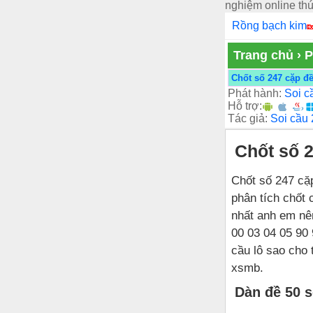
nghiệm online thú
Rồng bạch kim
Trang chủ
›
P
Chốt số 247 cặp đ
Phát hành:
Soi c
Hỗ trợ:
Tác giả:
Soi cầu 
Chốt số 2
Chốt số 247 cặ
phân tích chốt 
nhất anh em nên
00 03 04 05 90
cầu lô sao cho 
xsmb.
Dàn đề 50 s