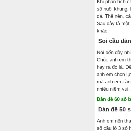
Khi phân tích c
số nuôi khung.
cả. Thế nên, cá
Sau đây là một
khảo:
Soi cầu dàn
Nói đến đây nhi
Chúc anh em th
hay ra đó là. Đ
anh em chọn lựa
mà anh em cần 
nhiều niềm vui
Dàn đề 60 số bấ
Dàn đề 50 s
Anh em nên tha
số cầu lô 3 số