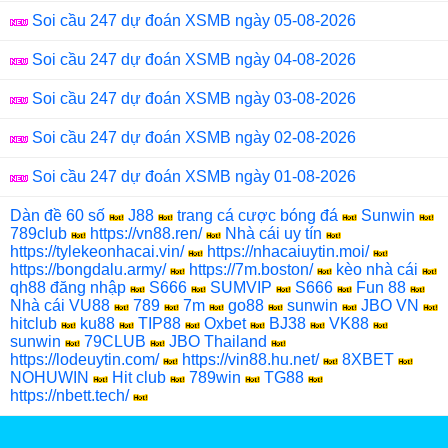
Soi cầu 247 dự đoán XSMB ngày 05-08-2026
Soi cầu 247 dự đoán XSMB ngày 04-08-2026
Soi cầu 247 dự đoán XSMB ngày 03-08-2026
Soi cầu 247 dự đoán XSMB ngày 02-08-2026
Soi cầu 247 dự đoán XSMB ngày 01-08-2026
Dàn đề 60 số
J88
trang cá cược bóng đá
Sunwin
789club
https://vn88.ren/
Nhà cái uy tín
https://tylekeonhacai.vin/
https://nhacaiuytin.moi/
https://bongdalu.army/
https://7m.boston/
kèo nhà cái
qh88 đăng nhập
S666
SUMVIP
S666
Fun 88
Nhà cái VU88
789
7m
go88
sunwin
JBO VN
hitclub
ku88
TIP88
Oxbet
BJ38
VK88
sunwin
79CLUB
JBO Thailand
https://lodeuytin.com/
https://vin88.hu.net/
8XBET
NOHUWIN
Hit club
789win
TG88
https://nbett.tech/