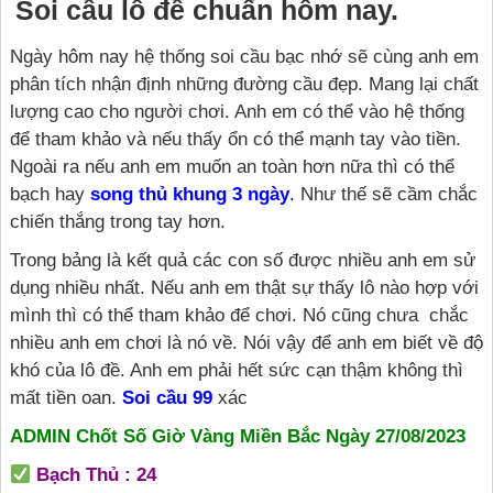
Soi cầu lô đề chuẩn hôm nay.
Ngày hôm nay hệ thống soi cầu bạc nhớ sẽ cùng anh em
phân tích nhận định những đường cầu đẹp. Mang lại chất
lượng cao cho người chơi. Anh em có thể vào hệ thống
để tham khảo và nếu thấy ổn có thể mạnh tay vào tiền.
Ngoài ra nếu anh em muốn an toàn hơn nữa thì có thể
bạch hay
song thủ khung 3 ngày
.
Như thế sẽ cầm chắc
chiến thắng trong tay hơn.
Trong bảng là kết quả các con số được nhiều anh em sử
dụng nhiều nhất. Nếu anh em thật sự thấy lô nào hợp với
mình thì có thể tham khảo để chơi. Nó cũng chưa chắc
nhiều anh em chơi là nó về. Nói vậy để anh em biết về độ
khó của lô đề. Anh em phải hết sức cạn thậm không thì
mất tiền oan.
Soi cầu 99
xác
ADMIN Chốt Số Giờ Vàng Miền Bắc Ngày 27/08/2023
Bạch Thủ : 24