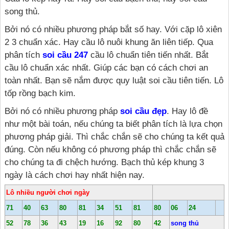
song thủ.
Bởi nó có nhiều phương pháp bắt số hay. Với cặp lô xiên
2 3 chuẩn xác. Hay cầu lô nuôi khung ăn liên tiếp. Qua
phân tích
soi cầu 247
cầu lô chuẩn tiên tiến nhất. Bắt
cầu lô chuẩn xác nhất. Giúp các bạn có cách chơi an
toàn nhất. Bạn sẽ nắm được quy luật soi cầu tiên tiến. Lô
tốp rồng bạch kim.
Bởi nó có nhiều phương pháp
soi cầu đẹp
. Hay lô đề
như một bài toán, nếu chúng ta biết phân tích là lựa chọn
phương pháp giải. Thì chắc chắn sẽ cho chúng ta kết quả
đúng. Còn nếu không có phương pháp thì chắc chắn sẽ
cho chúng ta đi chệch hướng. Bạch thủ kép khung 3
ngày là cách chơi hay nhất hiện nay.
Lô nhiều người chơi ngày
71
40
63
80
81
34
51
81
80
06
24
52
78
36
43
19
16
92
80
42
song thủ