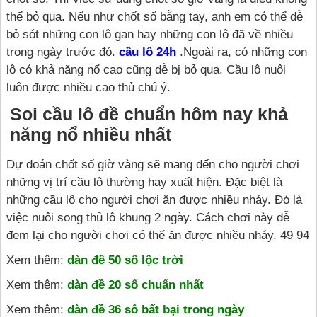
thể bỏ qua. Nếu như chốt số bằng tay, anh em có thể dễ
bỏ sót những con lô gan hay những con lô đã về nhiều
trong ngày trước đó.
cầu lô 24h
.Ngoài ra, có những con
lô có khả năng nổ cao cũng dễ bị bỏ qua. Cầu lô nuôi
luôn được nhiều cao thủ chú ý.
Soi cầu lô đề chuẩn hôm nay khả
năng nổ nhiều nhất
Dự đoán chốt số giờ vàng sẽ mang đến cho người chơi
những vị trí cầu lô thường hay xuất hiện. Đặc biệt là
những cầu lô cho người chơi ăn được nhiều nháy. Đó là
việc nuôi song thủ lô khung 2 ngày. Cách chơi này dễ
đem lại cho người chơi có thể ăn được nhiều nháy. 49 94
Xem thêm:
dàn đề 50 số lộc trời
Xem thêm:
dàn đề 20 số chuẩn nhất
Xem thêm:
dàn đề 36 sô bất bại trong ngày