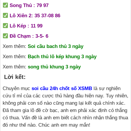
Song Thủ : 79 97
Lô Xiên 2: 35 37-08 86
Lô Kép : 11 99
Đề Chạm : 3-5- 6
Xem thêm:
Soi cầu bach thủ 3 ngày
Xem thêm:
Bạch thủ lô kép khung 3 ngày
Xem thêm:
song thủ khung 3 ngày
Lời kết:
Chuyên mục
soi cầu 24h chốt số XSMB
là sự nghiên
cứu tỉ mỉ của các cược thủ hàng đầu hiện nay. Tuy nhiên,
không phải con số nào cũng mang lại kết quả chính xác.
Đã tham gia lô đề cờ bạc, anh em phải xác định có thắng
có thua. Vấn đề là anh em biết cách nhìn nhận thắng thua
đó như thế nào. Chúc anh em may mắn!