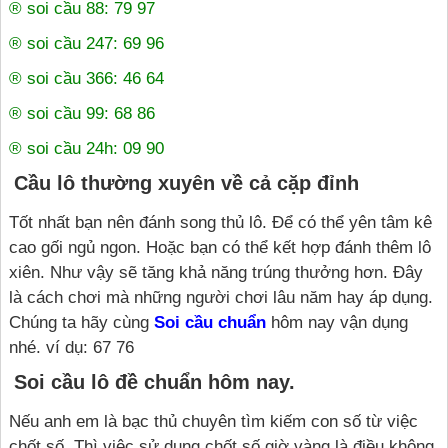
® soi cầu 88: 79 97
® soi cầu 247: 69 96
® soi cầu 366: 46 64
® soi cầu 99: 68 86
® soi cầu 24h: 09 90
Cầu lô thường xuyên về cả cặp đỉnh
Tốt nhất bạn nên đánh song thủ lô. Để có thể yên tâm kê
cao gối ngủ ngon. Hoặc bạn có thể kết hợp đánh thêm lô
xiên. Như vậy sẽ tăng khả năng trúng thưởng hơn. Đây
là cách chơi mà những người chơi lâu năm hay áp dụng.
Chúng ta hãy cùng
Soi cầu chuẩn
hôm nay vận dụng
nhé. ví dụ: 67 76
Soi cầu lô đề chuẩn hôm nay.
Nếu anh em là bạc thủ chuyên tìm kiếm con số từ việc
chốt số. Thì việc sử dụng chốt số giờ vàng là điều không