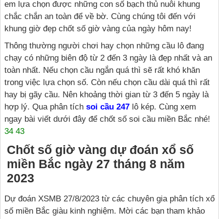
em lựa chọn được những con số bạch thủ nuôi khung
chắc chắn an toàn để về bờ. Cùng chúng tôi đến với
khung giờ đẹp chốt số giờ vàng của ngày hôm nay!
Thông thường người chơi hay chọn những cầu lô đang
chạy có những biên độ từ 2 đến 3 ngày là đẹp nhất và an
toàn nhất. Nếu chọn cầu ngắn quá thì sẽ rất khó khăn
trong việc lựa chọn số. Còn nếu chọn cầu dài quá thì rất
hay bị gãy cầu. Nên khoảng thời gian từ 3 đến 5 ngày là
hợp lý. Qua phân tích
soi cầu 247
lô kép. Cùng xem
ngay bài viết dưới đây để chốt số soi cầu miền Bắc nhé!
34 43
Chốt số giờ vàng dự đoán xổ số
miền Bắc ngày 27 tháng 8 năm
2023
Dự đoán XSMB 27/8/2023 từ các chuyên gia phân tích xổ
số miền Bắc giàu kinh nghiệm. Mời các bạn tham khảo