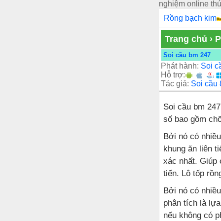
nghiệm online thú
Rồng bạch kim
Trang chủ
›
P
Soi cầu bm 247
Phát hành:
Soi c
Hỗ trợ:
Tác giả:
Soi cầu 
Soi cầu bm 247
số bao gồm chốt
Bởi nó có nhiều
khung ăn liên t
xác nhất. Giúp 
tiến. Lô tốp rồ
Bởi nó có nhi
phân tích là lự
nếu không có p