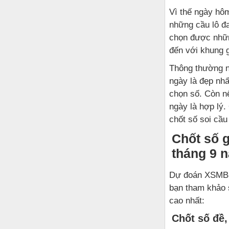
Vì thế ngày hô
những cầu lô đ
chọn được nhữn
đến với khung 
Thông thường n
ngày là đẹp nhấ
chọn số. Còn nế
ngày là hợp lý.
chốt số soi cầ
Chốt số 
tháng 9 
Dự đoán XSMB t
bạn tham khảo 
cao nhất:
Chốt số đề,