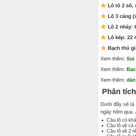
Lô tô 2 số, 
Lô 3 càng (
Lô 2 nháy: 
Lô kép: 22 
Bạch thủ giả
Xem thêm:
Soi
Xem thêm:
Bạc
Xem thêm:
dàn
Phân tích
Dưới đây sẽ là 
ngày hôm qua. 
Cầu lô có khả
Cầu lô về cả 
Cầu lô về 2 n