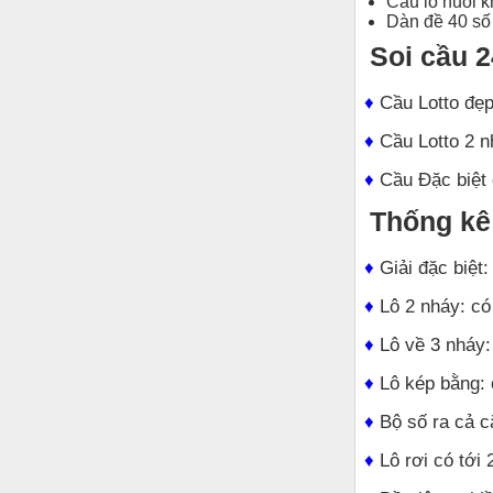
Cầu lô nuôi k
Dàn đề 40 số 
Soi cầu 
♦
Cầu Lotto đẹp
♦
Cầu Lotto 2 n
♦
Cầu Đặc biệt
Thống kê 
♦
Giải đặc biệt
♦
Lô 2 nháy: có
♦
Lô về 3 nháy:
♦
Lô kép bằng: 
♦
Bộ số ra cả c
♦
Lô rơi có tới 