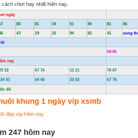
 cách chơi hay nhất hiện nay.
hơi ngày
67
80
81
34
51
84
81
06
36
43
19
10
94
82
41
song th
rời
68-86
hôm nay
25 52
67 76
12 21
78 87
34 43
04 40
25-52
67 76
ước đó
 nuôi khung 1 ngày vip xsmb
 lô đẹp vip hôm nay
bm 247 hôm nay