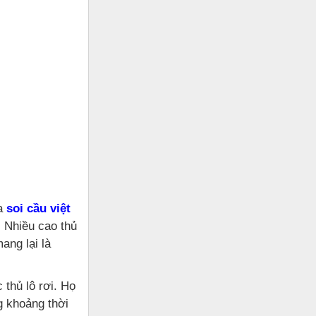
ua
soi cầu việt
 Nhiều cao thủ
ang lại là
thủ lô rơi. Họ
g khoảng thời