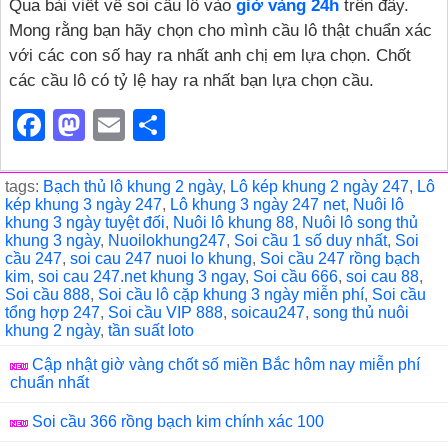
Qua bài viết về soi cầu lô vào
giờ vàng 24h
trên đây.
Mong rằng bạn hãy chọn cho mình cầu lô thật chuẩn xác
với các con số hay ra nhất anh chị em lựa chọn. Chốt
các cầu lô có tỷ lệ hay ra nhất bạn lựa chọn cầu.
F
M
E
S
a
a
m
h
c
st
ail
ar
tags:
Bạch thủ lô khung 2 ngày
,
Lô kép khung 2 ngày 247
,
Lô
kép khung 3 ngày 247
,
Lô khung 3 ngày 247 net
,
Nuôi lô
e
o
e
khung 3 ngày tuyệt đối
,
Nuôi lô khung 88
,
Nuôi lô song thủ
khung 3 ngày
,
Nuoilokhung247
,
Soi cầu 1 số duy nhất
,
Soi
b
d
cầu 247
,
soi cau 247 nuoi lo khung
,
Soi cầu 247 rồng bạch
o
o
kim
,
soi cau 247.net khung 3 ngay
,
Soi cầu 666
,
soi cau 88
,
Soi cầu 888
,
Soi cầu lô cặp khung 3 ngày miễn phí
,
Soi cầu
o
n
tổng hợp 247
,
Soi cầu VIP 888
,
soicau247
,
song thủ nuôi
khung 2 ngày
,
tần suất loto
k
Cập nhật giờ vàng chốt số miền Bắc hôm nay miễn phí
chuẩn nhất
Soi cầu 366 rồng bạch kim chính xác 100