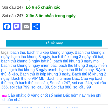
Soi cầu 247:
Lô 6 số chuẩn xác
Soi cầu 247:
Xiên 3 ăn chắc trong ngày.
F
M
E
S
a
a
m
h
c
st
ail
ar
Tải về máy
e
o
e
tags:
bạch thủ
,
bạch thủ kép khung 3 ngày
,
Bạch thủ khung 2
b
d
ngày
,
bạch thủ khung 3 ngày
,
bạch thủ khung 3 ngày bất bại
,
bạch thủ khung 3 ngày bất hủ
,
bạch thủ khung 3 ngày mb
,
o
o
bạch thủ khung 3 ngày miền bắc
,
bạch thủ khung 3 ngày miễn
phí
,
bạch thủ khung 3 ngày xsmb
,
bạch thủ lô hôm nay
,
BẠch
o
n
thủ lô kép
,
Bạch thủ lô kép khung 3 ngày
,
Bạch thủ lô khung 2
k
ngày
,
Bạch thủ lô VIP MB
,
Bạch thủ miền Bắc
,
Cầu vip bạch
thủ mb
,
lô bạch thủ
,
soi cầu
,
Soi cầu 247
,
soi cau 24h
,
soi cầu
366
,
soi cầu 799
,
soi cau 88
,
Soi cầu 888
,
soi cầu 99
Cập nhật giờ vàng chốt số miền Bắc hôm nay miễn phí
chuẩn nhất