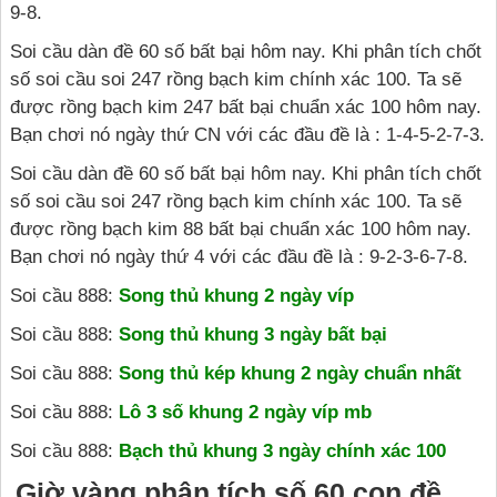
9-8.
Soi cầu dàn đề 60 số bất bại hôm nay. Khi phân tích chốt
số soi cầu soi 247 rồng bạch kim chính xác 100. Ta sẽ
được rồng bạch kim 247 bất bại chuẩn xác 100 hôm nay.
Bạn chơi nó ngày thứ CN với các đầu đề là : 1-4-5-2-7-3.
Soi cầu dàn đề 60 số bất bại hôm nay. Khi phân tích chốt
số soi cầu soi 247 rồng bạch kim chính xác 100. Ta sẽ
được rồng bạch kim 88 bất bại chuẩn xác 100 hôm nay.
Bạn chơi nó ngày thứ 4 với các đầu đề là : 9-2-3-6-7-8.
Soi cầu 888:
Song thủ khung 2 ngày víp
Soi cầu 888:
Song thủ khung 3 ngày bất bại
Soi cầu 888:
Song thủ kép khung 2 ngày chuẩn nhất
Soi cầu 888:
Lô 3 số khung 2 ngày víp mb
Soi cầu 888:
Bạch thủ khung 3 ngày chính xác 100
Giờ vàng phân tích số 60 con đề