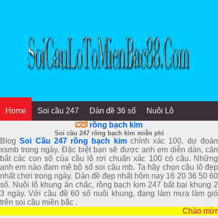
Home
Soi cầu 247
Dàn đề 36 số
Nuôi Lô
rồng bạch kim
Soi cầu 247 rồng bạch kim miễn phí
Blog
Soi Cầu 247 rồng bạch kim
chính xác 100, dự đoá
xsmb trong ngày. Đặc biệt bạn sẽ được anh em diễn dàn, căn
bắt các con số của cầu lô rơi chuẩn xác 100 có cầu. Những
anh em nào đam mê bộ số soi cầu mb. Ta hãy chọn cầu lô đẹp
nhất chơi trong ngày. Dàn đề đẹp nhất hôm nay 16 20 36 50 60
số. Nuôi lô khung ăn chắc, rồng bạch kim 247 bất bại khung 2
3 ngày. Với cầu đề 60 số nuôi khung, đang làm mưa làm gió
trên soi cầu miền bắc .
Chào mừng bạn 