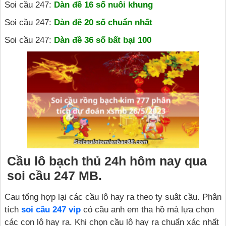
Soi cầu 247:
Dàn đề 16 số nuôi khung
Soi cầu 247:
Dàn đề 20 số chuẩn nhất
Soi cầu 247:
Dàn đề 36 số bất bại 100
Cầu lô bạch thủ 24h hôm nay qua
soi cầu 247 MB.
Cau tổng hợp lại các cầu lô hay ra theo ty suât cầu. Phân
tích
soi cầu 247 vip
có cầu anh em tha hồ mà lựa chọn
các con lô hay ra. Khi chọn cầu lô hay ra chuẩn xác nhất