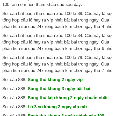
100. anh em nên tham khảo cầu sau đây:
Soi cầu bất bạch thủ chuẩn xác 100 là 89. Cầu này là sự
tổng hợp cầu lô hay ra víp nhất bất bại trong ngày. Qua
phân tich soi cầu 247 rồng bạch kim chơi ngày thứ 4 nhé.
Soi cầu bất bạch thủ chuẩn xác 100 là 34. Cầu này là sự
tổng hợp cầu lô hay ra víp nhất bất bại trong ngày. Qua
phân tich soi cầu 247 rồng bạch kim chơi ngày thứ 6 nhé.
Soi cầu bất bạch thủ chuẩn xác 100 là 79. Cầu này là sự
tổng hợp cầu lô hay ra víp nhất bất bại trong ngày. Qua
phân tich soi cầu 247 rồng bạch kim chơi ngày thứ 7 nhé.
Soi cầu 888:
Song thủ khung 2 ngày víp
Soi cầu 888:
Song thủ khung 3 ngày bất bại
Soi cầu 888:
Song thủ kép khung 2 ngày chuẩn nhất
Soi cầu 888:
Lô 3 số khung 2 ngày víp mb
Soi cầu 888:
Bạch thủ khung 3 ngày chính xác 100