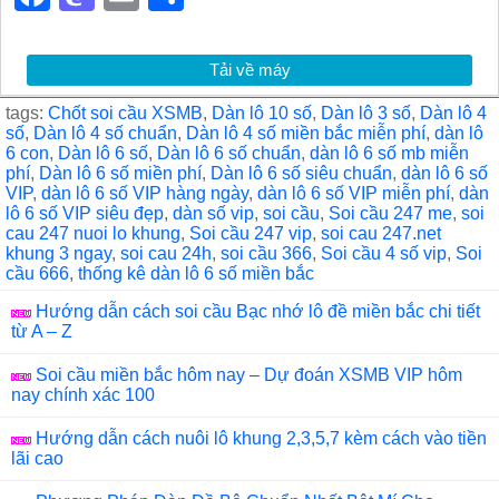
a
a
m
h
c
st
ail
ar
Tải về máy
e
o
e
tags:
Chốt soi cầu XSMB
,
Dàn lô 10 số
,
Dàn lô 3 số
,
Dàn lô 4
b
d
số
,
Dàn lô 4 số chuẩn
,
Dàn lô 4 số miền bắc miễn phí
,
dàn lô
6 con
,
Dàn lô 6 số
,
Dàn lô 6 số chuẩn
,
dàn lô 6 số mb miễn
o
o
phí
,
Dàn lô 6 số miền phí
,
Dàn lô 6 số siêu chuẩn
,
dàn lô 6 số
VIP
,
dàn lô 6 số VIP hàng ngày
,
dàn lô 6 số VIP miễn phí
,
dàn
o
n
lô 6 số VIP siêu đẹp
,
dàn số vip
,
soi cầu
,
Soi cầu 247 me
,
soi
k
cau 247 nuoi lo khung
,
Soi cầu 247 vip
,
soi cau 247.net
khung 3 ngay
,
soi cau 24h
,
soi cầu 366
,
Soi cầu 4 số vip
,
Soi
cầu 666
,
thống kê dàn lô 6 số miền bắc
Hướng dẫn cách soi cầu Bạc nhớ lô đề miền bắc chi tiết
từ A – Z
Soi cầu miền bắc hôm nay – Dự đoán XSMB VIP hôm
nay chính xác 100
Hướng dẫn cách nuôi lô khung 2,3,5,7 kèm cách vào tiền
lãi cao