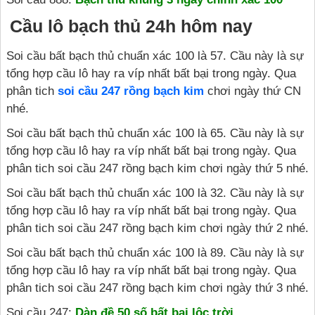
Cầu lô bạch thủ 24h hôm nay
Soi cầu bất bạch thủ chuẩn xác 100 là 57. Cầu này là sự
tổng hợp cầu lô hay ra víp nhất bất bại trong ngày. Qua
phân tich
soi cầu 247 rồng bạch kim
chơi ngày thứ CN
nhé.
Soi cầu bất bạch thủ chuẩn xác 100 là 65. Cầu này là sự
tổng hợp cầu lô hay ra víp nhất bất bại trong ngày. Qua
phân tich soi cầu 247 rồng bạch kim chơi ngày thứ 5 nhé.
Soi cầu bất bạch thủ chuẩn xác 100 là 32. Cầu này là sự
tổng hợp cầu lô hay ra víp nhất bất bại trong ngày. Qua
phân tich soi cầu 247 rồng bạch kim chơi ngày thứ 2 nhé.
Soi cầu bất bạch thủ chuẩn xác 100 là 89. Cầu này là sự
tổng hợp cầu lô hay ra víp nhất bất bại trong ngày. Qua
phân tich soi cầu 247 rồng bạch kim chơi ngày thứ 3 nhé.
Soi cầu 247:
Dàn đề 50 số bất bại lộc trời