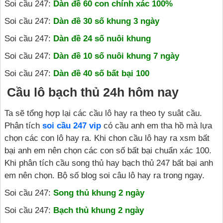
Soi cầu 247:
Dàn đề 60 con chính xác 100%
Soi cầu 247:
Dàn đề 30 số khung 3 ngày
Soi cầu 247:
Dàn đề 24 số nuôi khung
Soi cầu 247:
Dàn đề 10 số nuôi khung 7 ngày
Soi cầu 247:
Dàn đề 40 số bất bại 100
Cầu lô bạch thủ 24h hôm nay
Ta sẽ tổng hợp lại các cầu lô hay ra theo ty suât cầu.
Phân tích
soi cầu 247 vip
có cầu anh em tha hồ mà lựa
chọn các con lô hay ra. Khi chon cầu lô hay ra xsm bất
bại anh em nên chọn các con số bất bại chuẩn xác 100.
Khi phân tích cầu song thủ hay bạch thủ 247 bất bại anh
em nên chọn. Bộ số blog soi câu lô hay ra trong ngay.
Soi cầu 247:
Song thủ khung 2 ngày
Soi cầu 247:
Bạch thủ khung 2 ngày