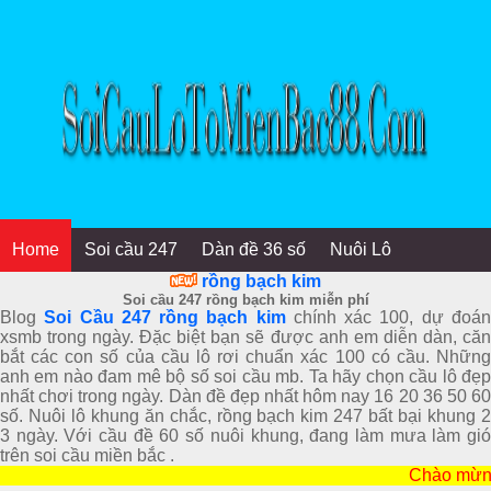
Home
Soi cầu 247
Dàn đề 36 số
Nuôi Lô
rồng bạch kim
Soi cầu 247 rồng bạch kim miễn phí
Blog
Soi Cầu 247 rồng bạch kim
chính xác 100, dự đoá
xsmb trong ngày. Đặc biệt bạn sẽ được anh em diễn dàn, căn
bắt các con số của cầu lô rơi chuẩn xác 100 có cầu. Những
anh em nào đam mê bộ số soi cầu mb. Ta hãy chọn cầu lô đẹp
nhất chơi trong ngày. Dàn đề đẹp nhất hôm nay 16 20 36 50 60
số. Nuôi lô khung ăn chắc, rồng bạch kim 247 bất bại khung 2
3 ngày. Với cầu đề 60 số nuôi khung, đang làm mưa làm gió
trên soi cầu miền bắc .
Chào mừng bạn 