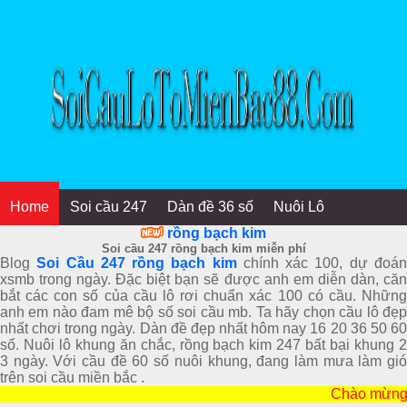
Home
Soi cầu 247
Dàn đề 36 số
Nuôi Lô
rồng bạch kim
Soi cầu 247 rồng bạch kim miễn phí
Blog
Soi Cầu 247 rồng bạch kim
chính xác 100, dự đoá
xsmb trong ngày. Đặc biệt bạn sẽ được anh em diễn dàn, căn
bắt các con số của cầu lô rơi chuẩn xác 100 có cầu. Những
anh em nào đam mê bộ số soi cầu mb. Ta hãy chọn cầu lô đẹp
nhất chơi trong ngày. Dàn đề đẹp nhất hôm nay 16 20 36 50 60
số. Nuôi lô khung ăn chắc, rồng bạch kim 247 bất bại khung 2
3 ngày. Với cầu đề 60 số nuôi khung, đang làm mưa làm gió
trên soi cầu miền bắc .
Chào mừng bạn đ