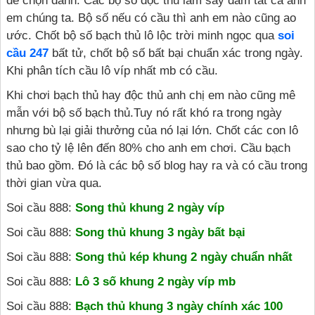
để chọn đánh. Các bộ số đọc thủ làm say đắm tất cả anh
em chúng ta. Bộ số nếu có cầu thì anh em nào cũng ao
ước. Chốt bộ số bạch thủ lô lộc trời minh ngọc qua
soi
cầu 247
bất tử, chốt bộ số bất bại chuẩn xác trong ngày.
Khi phân tích cầu lô víp nhất mb có cầu.
Khi chơi bạch thủ hay độc thủ anh chị em nào cũng mê
mẫn với bộ số bạch thủ.Tuy nó rất khó ra trong ngày
nhưng bù lại giải thưởng của nó lại lớn. Chốt các con lô
sao cho tỷ lệ lên đến 80% cho anh em chơi. Cầu bạch
thủ bao gồm. Đó là các bộ số blog hay ra và có cầu trong
thời gian vừa qua.
Soi cầu 888:
Song thủ khung 2 ngày víp
Soi cầu 888:
Song thủ khung 3 ngày bất bại
Soi cầu 888:
Song thủ kép khung 2 ngày chuẩn nhất
Soi cầu 888:
Lô 3 số khung 2 ngày víp mb
Soi cầu 888:
Bạch thủ khung 3 ngày chính xác 100