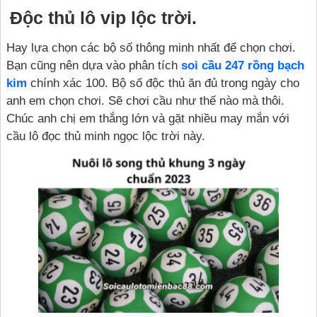
Độc thủ lô vip lộc trời.
Hay lựa chọn các bộ số thông minh nhất để chọn chơi.
Bạn cũng nên dựa vào phân tích
soi cầu 247 rồng bạch
kim
chính xác 100. Bộ số độc thủ ăn đủ trong ngày cho
anh em chọn chơi. Sẽ chơi cầu như thế nào mà thôi.
Chúc anh chị em thắng lớn và gặt nhiều may mắn với
cầu lô đọc thủ minh ngọc lộc trời này.