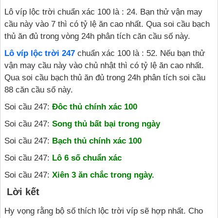
Lô víp lộc trời chuẩn xác 100 là : 24. Bạn thử vận may
cầu này vào 7 thì có tỷ lệ ăn cao nhất. Qua soi cầu bạch
thủ ăn đủ trong vòng 24h phân tích căn cầu số này.
Lô víp lộc trời 247
chuẩn xác 100 là : 52. Nếu bạn thử
vận may cầu này vào chủ nhật thì có tỷ lệ ăn cao nhất.
Qua soi cầu bạch thủ ăn đủ trong 24h phân tích soi cầu
88 căn cầu số này.
Soi cầu 247:
Đôc thủ chính xác 100
Soi cầu 247:
Song thủ bất bại trong ngày
Soi cầu 247:
Bạch thủ chính xác 100
Soi cầu 247:
Lô 6 số chuẩn xác
Soi cầu 247:
Xiên 3 ăn chắc trong ngày.
Lời kết
Hy vọng rằng bộ số thích lộc trời víp sẽ hợp nhất. Cho