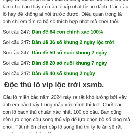
làm cho bạn thấy có cầu lô víp nhất từ tin đánh. Các cầu
lô hay đề không ai nói trước được. Điều quan trong là
anh chị em tìm ra bộ số thích hợp nhất mà chơi thôi.
Soi cầu 247:
Dàn đề 64 con chính xác 100%
Soi cầu 247:
Dàn đề 36 số khung 2 ngày lộc trời
Soi cầu 247:
Dàn đề 50 số nuôi khung 2 ngày
Soi cầu 247:
Dàn đề 20 số nuôi khung 7 ngày
Soi cầu 247:
Dàn đề 40 số khung 2 ngày
Độc thủ lô vip lộc trời xsmb.
Cầu lô miền bắc năm 2024 này ra rất khó lường bởi vậy
anh em nào thấy trung máu với mình thì kết. Chốt các
con lô bạch thủ chuẩn xác nhất 100 có cầu. Bạn cũng
nên lựa chọn cầu song thủ víp để lựa chọn bộ số blog mà
chơi. Tất nhiên chơi cặp lô song thủ thì tỷ lệ ăn sẽ rất