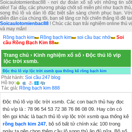
Soicaulotomienbac88 - nơi dự đoán xổ số với những tin sốt
dẻo! Tại đây, các phương pháp chốt số miễn phí như bạch thủ,
song thủ lô và dàn lô đặc biệt sẵn sàng chinh phục bạn. Với
diễn đàn của chúng tôi, bạn sẽ tăng cơ hội chiến thắng lô đề tại
Soicaulotomienbac88
! Chúc các bạn trải nghiệm online thú vị
và may mắn!
Rồng bạch kim
Rồng bạch kim
soi cầu bạc nhớ
Soi
cầu Rồng Bạch Kim 88
Trang chủ
›
Kinh nghiệm xổ số
›
Độc thủ lô vip
lộc trời xsmb.
Độc thủ lô vip lộc trời xsmb qua thống kê rồng bạch kim
Phát hành:
Soi cầu 247 blog
Hỗ trợ:
Tác giả:
Rồng bạch kim 888
Độc thủ lô vip lộc trời xsmb. Các con bạch thủ hay đọc
thủ víp là : 78 96 54 53 72 38 76 86 08 09. Hay còn có
tên gọi khác là bạch thủ lô vip lộc trời xsmb qua thống kê
rồng bạch kim 247
, bộ số bất tử chính xác 100 trong
ngày ta nên chọn thêm cầu lô song thủ ăn đủ nữa. Bộ số