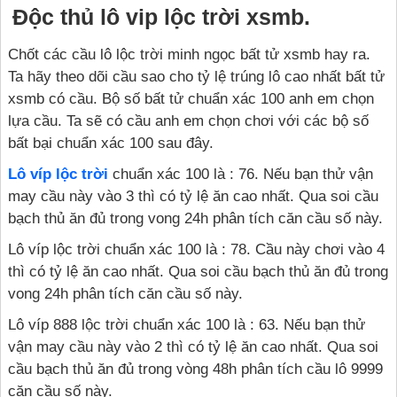
Độc thủ lô vip lộc trời xsmb.
Chốt các cầu lô lộc trời minh ngọc bất tử xsmb hay ra.
Ta hãy theo dõi cầu sao cho tỷ lệ trúng lô cao nhất bất tử
xsmb có cầu. Bộ số bất tử chuẩn xác 100 anh em chọn
lựa cầu. Ta sẽ có cầu anh em chọn chơi với các bộ số
bất bại chuẩn xác 100 sau đây.
Lô víp lộc trời
chuẩn xác 100 là : 76. Nếu bạn thử vận
may cầu này vào 3 thì có tỷ lệ ăn cao nhất. Qua soi cầu
bạch thủ ăn đủ trong vong 24h phân tích căn cầu số này.
Lô víp lộc trời chuẩn xác 100 là : 78. Cầu này chơi vào 4
thì có tỷ lệ ăn cao nhất. Qua soi cầu bạch thủ ăn đủ trong
vong 24h phân tích căn cầu số này.
Lô víp 888 lộc trời chuẩn xác 100 là : 63. Nếu bạn thử
vận may cầu này vào 2 thì có tỷ lệ ăn cao nhất. Qua soi
cầu bạch thủ ăn đủ trong vòng 48h phân tích cầu lô 9999
căn cầu số này.