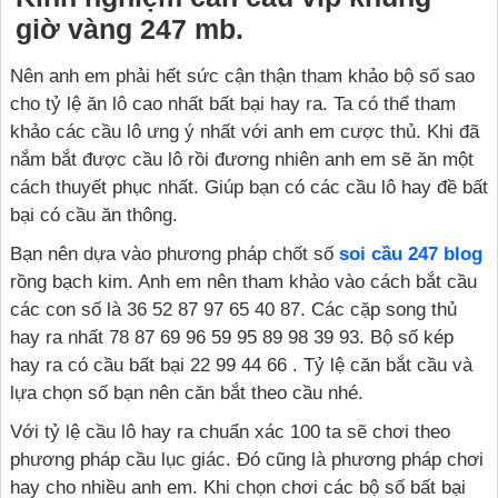
giờ vàng 247 mb.
Nên anh em phải hết sức cận thận tham khảo bộ số sao
cho tỷ lệ ăn lô cao nhất bất bại hay ra. Ta có thể tham
khảo các cầu lô ưng ý nhất với anh em cược thủ. Khi đã
nắm bắt được cầu lô rồi đương nhiên anh em sẽ ăn một
cách thuyết phục nhất. Giúp bạn có các cầu lô hay đề bất
bại có cầu ăn thông.
Bạn nên dựa vào phương pháp chốt số
soi cầu 247 blog
rồng bạch kim. Anh em nên tham khảo vào cách bắt cầu
các con số là 36 52 87 97 65 40 87. Các cặp song thủ
hay ra nhất 78 87 69 96 59 95 89 98 39 93. Bộ số kép
hay ra có cầu bất bại 22 99 44 66 . Tỷ lệ căn bắt cầu và
lựa chọn số bạn nên căn bắt theo cầu nhé.
Với tỷ lệ cầu lô hay ra chuẩn xác 100 ta sẽ chơi theo
phương pháp cầu lục giác. Đó cũng là phương pháp chơi
hay cho nhiều anh em. Khi chọn chơi các bộ số bất bại