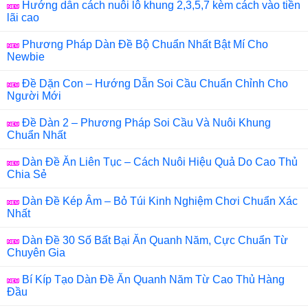
Hướng dẫn cách nuôi lô khung 2,3,5,7 kèm cách vào tiền
lãi cao
Phương Pháp Dàn Đề Bộ Chuẩn Nhất Bật Mí Cho
Newbie
Đề Dặn Con – Hướng Dẫn Soi Cầu Chuẩn Chỉnh Cho
Người Mới
Đề Dàn 2 – Phương Pháp Soi Cầu Và Nuôi Khung
Chuẩn Nhất
Dàn Đề Ăn Liên Tục – Cách Nuôi Hiệu Quả Do Cao Thủ
Chia Sẻ
Dàn Đề Kép Âm – Bỏ Túi Kinh Nghiệm Chơi Chuẩn Xác
Nhất
Dàn Đề 30 Số Bất Bại Ăn Quanh Năm, Cực Chuẩn Từ
Chuyên Gia
Bí Kíp Tạo Dàn Đề Ăn Quanh Năm Từ Cao Thủ Hàng
Đầu