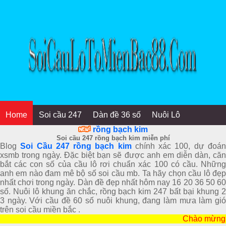
Home
Soi cầu 247
Dàn đề 36 số
Nuôi Lô
rồng bạch kim
Soi cầu 247 rồng bạch kim miễn phí
Blog
Soi Cầu 247 rồng bạch kim
chính xác 100, dự đoá
xsmb trong ngày. Đặc biệt bạn sẽ được anh em diễn dàn, căn
bắt các con số của cầu lô rơi chuẩn xác 100 có cầu. Những
anh em nào đam mê bộ số soi cầu mb. Ta hãy chọn cầu lô đẹp
nhất chơi trong ngày. Dàn đề đẹp nhất hôm nay 16 20 36 50 60
số. Nuôi lô khung ăn chắc, rồng bạch kim 247 bất bại khung 2
3 ngày. Với cầu đề 60 số nuôi khung, đang làm mưa làm gió
trên soi cầu miền bắc .
Chào mừng bạn đ