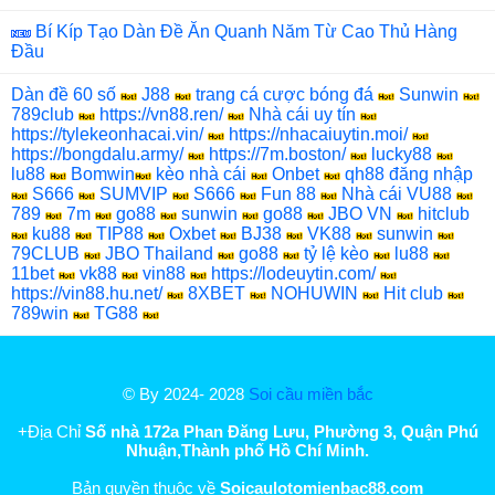
Bí Kíp Tạo Dàn Đề Ăn Quanh Năm Từ Cao Thủ Hàng
Đầu
Dàn đề 60 số
J88
trang cá cược bóng đá
Sunwin
789club
https://vn88.ren/
Nhà cái uy tín
https://tylekeonhacai.vin/
https://nhacaiuytin.moi/
https://bongdalu.army/
https://7m.boston/
lucky88
lu88
Bomwin
kèo nhà cái
Onbet
qh88 đăng nhập
S666
SUMVIP
S666
Fun 88
Nhà cái VU88
789
7m
go88
sunwin
go88
JBO VN
hitclub
ku88
TIP88
Oxbet
BJ38
VK88
sunwin
79CLUB
JBO Thailand
go88
tỷ lệ kèo
lu88
11bet
vk88
vin88
https://lodeuytin.com/
https://vin88.hu.net/
8XBET
NOHUWIN
Hit club
789win
TG88
© By 2024- 2028
Soi cầu miền bắc
+Địa Chỉ
Số nhà 172a Phan Đăng Lưu, Phường 3, Quận Phú
Nhuận,Thành phố Hồ Chí Minh.
Bản quyền thuộc về
Soicaulotomienbac88.com