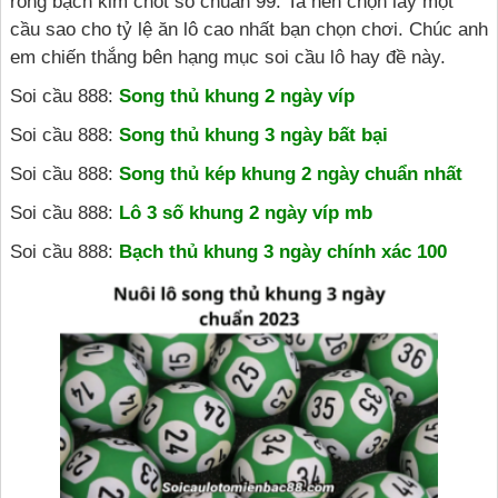
rồng bạch kim chốt số chuẩn 99. Ta nên chọn lấy một
cầu sao cho tỷ lệ ăn lô cao nhất bạn chọn chơi. Chúc anh
em chiến thắng bên hạng mục soi cầu lô hay đề này.
Soi cầu 888:
Song thủ khung 2 ngày víp
Soi cầu 888:
Song thủ khung 3 ngày bất bại
Soi cầu 888:
Song thủ kép khung 2 ngày chuẩn nhất
Soi cầu 888:
Lô 3 số khung 2 ngày víp mb
Soi cầu 888:
Bạch thủ khung 3 ngày chính xác 100