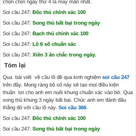
chọn chơi ngày thứ 4 là may mắn nhất.
Soi cầu 247:
Đôc thủ chính xác 100
Soi cầu 247:
Song thủ bất bại trong ngày
Soi cầu 247:
Bạch thủ chính xác 100
Soi cầu 247:
Lô 6 số chuẩn xác
Soi cầu 247:
Xiên 3 ăn chắc trong ngày.
Tóm lại
Qua bài viết về cầu lô đề qua kinh nghiệm
soi cầu 247
trên đây. Mong ràng bộ số này sẽ tạo mọi điều kiện
thuận lợi cho anh em nuôi khung chuẩn xác vào bờ. Qua
song thủ khung 3 ngày bất bại. Chúc anh em đánh đâu
thắng đó với cầu lô này.
Soi cầu 366
.
Soi cầu 247:
Đôc thủ chính xác 100
Soi cầu 247:
Song thủ bất bại trong ngày