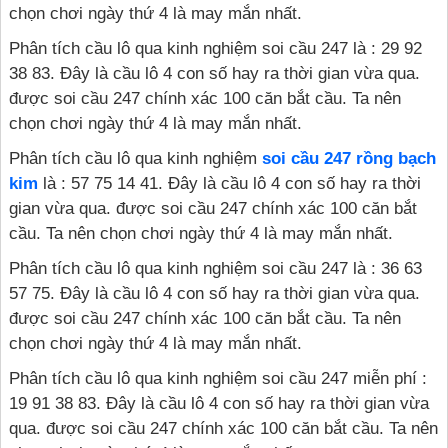
chọn chơi ngày thứ 4 là may mắn nhất.
Phân tích cầu lô qua kinh nghiệm soi cầu 247 là : 29 92
38 83. Đây là cầu lô 4 con số hay ra thời gian vừa qua.
được soi cầu 247 chính xác 100 căn bắt cầu. Ta nên
chọn chơi ngày thứ 4 là may mắn nhất.
Phân tích cầu lô qua kinh nghiệm
soi cầu 247 rồng bạch
kim
là : 57 75 14 41. Đây là cầu lô 4 con số hay ra thời
gian vừa qua. được soi cầu 247 chính xác 100 căn bắt
cầu. Ta nên chọn chơi ngày thứ 4 là may mắn nhất.
Phân tích cầu lô qua kinh nghiệm soi cầu 247 là : 36 63
57 75. Đây là cầu lô 4 con số hay ra thời gian vừa qua.
được soi cầu 247 chính xác 100 căn bắt cầu. Ta nên
chọn chơi ngày thứ 4 là may mắn nhất.
Phân tích cầu lô qua kinh nghiệm soi cầu 247 miễn phí :
19 91 38 83. Đây là cầu lô 4 con số hay ra thời gian vừa
qua. được soi cầu 247 chính xác 100 căn bắt cầu. Ta nên