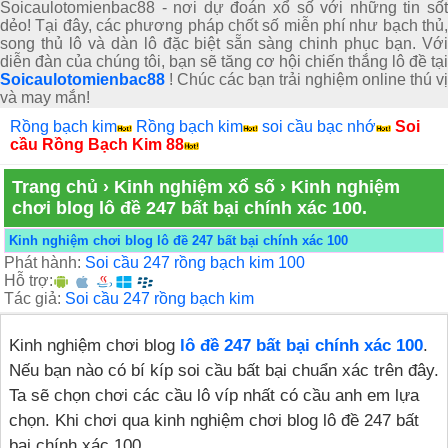
Soicaulotomienbac88 - nơi dự đoán xổ số với những tin sốt
dẻo! Tại đây, các phương pháp chốt số miễn phí như bạch thủ,
song thủ lô và dàn lô đặc biệt sẵn sàng chinh phục bạn. Với
diễn đàn của chúng tôi, bạn sẽ tăng cơ hội chiến thắng lô đề tại
Soicaulotomienbac88
! Chúc các bạn trải nghiệm online thú vị
và may mắn!
Rồng bạch kim
Rồng bạch kim
soi cầu bạc nhớ
Soi
cầu Rồng Bạch Kim 88
Trang chủ
›
Kinh nghiệm xổ số
›
Kinh nghiệm
chơi blog lô đề 247 bất bại chính xác 100.
Kinh nghiệm chơi blog lô đề 247 bất bại chính xác 100
Phát hành:
Soi cầu 247 rồng bạch kim 100
Hỗ trợ:
Tác giả:
Soi cầu 247 rồng bạch kim
Kinh nghiệm chơi blog
lô đề 247 bất bại chính xác 100
.
Nếu bạn nào có bí kíp soi cầu bất bại chuẩn xác trên đây.
Ta sẽ chọn chơi các cầu lô víp nhất có cầu anh em lựa
chọn. Khi chơi qua kinh nghiệm chơi blog lô đề 247 bất
bại chính xác 100