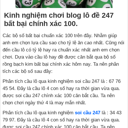
Kinh nghiệm chơi blog lô đề 247
bất bại chính xác 100.
Các bộ số bất bại chuẩn xác 100 trên đây. Nhằm giúp
anh em chọn lựa cầu sao cho tỷ lệ ăn cao nhất. Cũng nói
đến cầu lô có tỷ lệ hay ra chuẩn xác nhất anh em chọn
chơi. Dựa vào cầu lô hay đề được căn bắt qua bộ số
rồng bạch kim bất bại chính xác hôm nay. Ta nên phân
tích các bộ số sau đây:
Phân tích cầu lô qua kinh nghiệm soi cầu 247 là : 67 76
45 54. Đây là cầu lô 4 con số hay ra thời gian vừa qua.
được soi cầu 247 chính xác 100 căn bắt cầu. Ta nên
chọn chơi ngày thứ 4 là may mắn nhất.
Phân tích cầu lô qua kinh nghiệm
soi cầu 247
là : 34 43
79 97. Đây là cầu lô 4 con số hay ra thời gian vừa qua.
được soi cầu 247 chính xác 100 căn bắt cầu. Ta nên