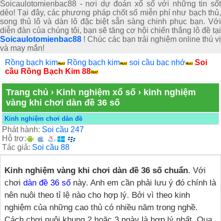
Soicaulotomienbac88 - nơi dự đoán xổ số với những tin sốt
dẻo! Tại đây, các phương pháp chốt số miễn phí như bạch thủ,
song thủ lô và dàn lô đặc biệt sẵn sàng chinh phục bạn. Với
diễn đàn của chúng tôi, bạn sẽ tăng cơ hội chiến thắng lô đề tại
Soicaulotomienbac88
! Chúc các bạn trải nghiệm online thú vị
và may mắn!
Rồng bạch kim
Rồng bạch kim
soi cầu bạc nhớ
Soi
cầu Rồng Bạch Kim 88
Trang chủ
›
Kinh nghiệm xổ số
›
kinh nghiệm
vàng khi chơi dàn đề 36 số
Kinh nghiệm chơi dàn đề
Phát hành:
Soi cầu 247
Hỗ trợ:
Tác giả:
Soi cầu 88
Kinh nghiệm vàng khi chơi dàn đề 36 số chuẩn
. Với
chơi
dàn đề 36 số
này. Anh em cần phải lưu ý đó chính là
nên nuôi theo tỉ lệ nào cho hợp lý. Bởi vì theo kinh
nghiệm của những cao thủ có nhiều năm trong nghề.
Cách chơi nuôi khung 2 hoặc 3 ngày là hợp lý nhất. Qua