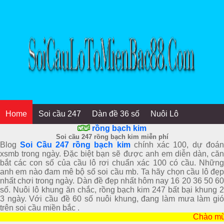
Home
Soi cầu 247
Dàn đề 36 số
Nuôi Lô
rồng bạch kim
Soi cầu 247 rồng bạch kim miễn phí
Blog
Soi Cầu 247 rồng bạch kim
chính xác 100, dự đoá
xsmb trong ngày. Đặc biệt bạn sẽ được anh em diễn dàn, căn
bắt các con số của cầu lô rơi chuẩn xác 100 có cầu. Những
anh em nào đam mê bộ số soi cầu mb. Ta hãy chọn cầu lô đẹp
nhất chơi trong ngày. Dàn đề đẹp nhất hôm nay 16 20 36 50 60
số. Nuôi lô khung ăn chắc, rồng bạch kim 247 bất bại khung 2
3 ngày. Với cầu đề 60 số nuôi khung, đang làm mưa làm gió
trên soi cầu miền bắc .
Chào mừng b