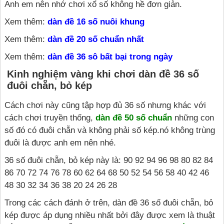
Anh em nên nhớ chơi xổ số không hề đơn giản.
Xem thêm:
dàn đề 16 số nuôi khung
Xem thêm:
dàn đề 20 số chuẩn nhất
Xem thêm:
dàn đề 36 sô bất bại trong ngày
Kinh nghiệm vàng khi chơi dàn đề 36
số
đuôi chẵn, bỏ kép
Cách chơi này cũng tập hợp đủ 36 số nhưng khác với
cách chơi truyền thống,
dàn đề 50 số chuẩn
những con
số đó có đuôi chẵn và không phải số kép.nó không trùng
đuôi là được anh em nên nhé.
36 số đuôi chẵn, bỏ kép này là: 90 92 94 96 98 80 82 84
86 70 72 74 76 78 60 62 64 68 50 52 54 56 58 40 42 46
48 30 32 34 36 38 20 24 26 28
Trong các cách đánh ở trên, dàn đề 36 số đuôi chẵn, bỏ
kép được áp dụng nhiều nhất bởi đây được xem là thuật