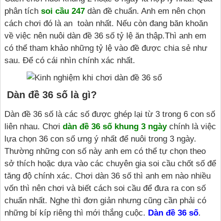
phân tích
soi cầu 247
dàn đề chuẩn. Anh em nên chọn
cách chơi đó là an toàn nhất. Nếu còn đang băn khoăn
về việc nên nuôi dàn đề 36 số tỷ lệ ăn thập.Thì anh em
có thể tham khảo những tỷ lệ vào đề được chia sẻ như
sau. Để có cái nhìn chính xác nhất.
Dàn đề 36 số là gì?
Dàn đề 36 số là các số được ghép lại từ 3 trong 6 con số
liên nhau. Chơi
dàn đề 36 số khung 3 ngày
chính là việc
lựa chọn 36 con số ưng ý nhất để nuôi trong 3 ngày.
Thường những con số này anh em có thể tự chọn theo
sở thích hoặc dựa vào các chuyên gia soi cầu chốt số để
tăng độ chính xác. Chơi dàn 36 số thì anh em nào nhiều
vốn thì nên chơi và biết cách soi cầu để đưa ra con số
chuẩn nhất. Nghe thì đơn giản nhưng cũng cần phải có
những bí kíp riêng thì mới thắng cuộc.
Dàn đề 36 số
.