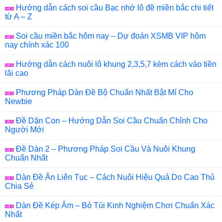
Hướng dẫn cách soi cầu Bạc nhớ lô đề miền bắc chi tiết
từ A – Z
Soi cầu miền bắc hôm nay – Dự đoán XSMB VIP hôm
nay chính xác 100
Hướng dẫn cách nuôi lô khung 2,3,5,7 kèm cách vào tiền
lãi cao
Phương Pháp Dàn Đề Bộ Chuẩn Nhất Bật Mí Cho
Newbie
Đề Dặn Con – Hướng Dẫn Soi Cầu Chuẩn Chỉnh Cho
Người Mới
Đề Dàn 2 – Phương Pháp Soi Cầu Và Nuôi Khung
Chuẩn Nhất
Dàn Đề Ăn Liên Tục – Cách Nuôi Hiệu Quả Do Cao Thủ
Chia Sẻ
Dàn Đề Kép Âm – Bỏ Túi Kinh Nghiệm Chơi Chuẩn Xác
Nhất