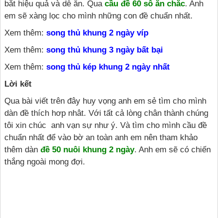
bắt hiệu quả và dễ ăn. Qua
cầu đề 60 sô ăn chắc
. Anh
em sẽ xàng lọc cho mình những con đề chuẩn nhất.
Xem thêm:
song thủ khung 2 ngày víp
Xem thêm:
song thủ khung 3 ngày bất bại
Xem thêm:
song thủ kép khung 2 ngày nhất
Lời kết
Qua bài viết trên đây huy vọng anh em sẻ tìm cho mình
dàn đề thích hơp nhât. Với tất cả lòng chân thành chúng
tôi xin chúc anh vạn sự như ý. Và tìm cho mình cầu đề
chuẩn nhất để vào bờ an toàn anh em nên tham khảo
thêm dàn
đề 50 nuôi khung 2 ngày
. Anh em sẽ có chiến
thắng ngoài mong đợi.