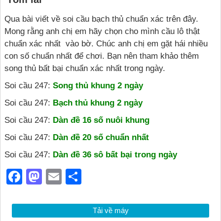
Qua bài viết về soi cầu bạch thủ chuẩn xác trên đây.
Mong rằng anh chị em hãy chọn cho mình cầu lô thật
chuẩn xác nhất vào bờ. Chúc anh chị em gặt hái nhiều
con số chuẩn nhất để chơi. Bạn nên tham khảo thêm
song thủ bất bại chuẩn xác nhất trong ngày.
Soi cầu 247:
Song thủ khung 2 ngày
Soi cầu 247:
Bạch thủ khung 2 ngày
Soi cầu 247:
Dàn đề 16 số nuôi khung
Soi cầu 247:
Dàn đề 20 số chuẩn nhất
Soi cầu 247:
Dàn đề 36 sô bất bại trong ngày
F
M
E
S
a
a
m
h
c
st
ail
ar
Tải về máy