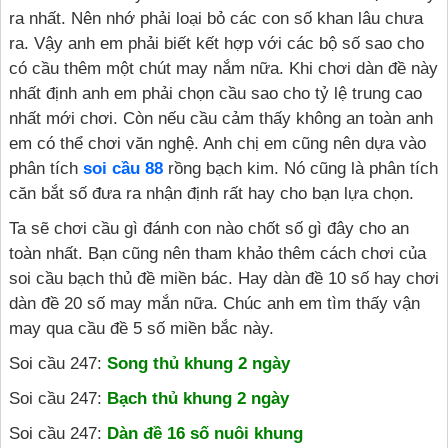
ra nhất. Nên nhớ phải loại bỏ các con số khan lâu chưa
ra. Vậy anh em phải biết kết hợp với các bộ số sao cho
có cầu thêm một chút may nắm nữa. Khi chơi dàn đề này
nhất định anh em phải chọn cầu sao cho tỷ lệ trung cao
nhất mới chơi. Còn nếu cầu cảm thấy không an toàn anh
em có thể chơi văn nghệ. Anh chị em cũng nên dựa vào
phân tích
soi cầu 88
rồng bạch kim. Nó cũng là phân tích
căn bắt số đưa ra nhận định rất hay cho bạn lựa chọn.
Ta sẽ chơi cầu gì đánh con nào chốt số gì đây cho an
toàn nhất. Bạn cũng nên tham khảo thêm cách chơi của
soi cầu bạch thủ đề miền bác. Hay dàn đề 10 số hay chơi
dàn đề 20 số may mắn nữa. Chúc anh em tìm thấy vận
may qua cầu đề 5 số miền bắc này.
Soi cầu 247:
Song thủ khung 2 ngày
Soi cầu 247:
Bạch thủ khung 2 ngày
Soi cầu 247:
Dàn đề 16 số nuôi khung