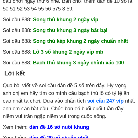
cầu chơi ngày thứ 6 nhé. Bạn chơi thêm dàn đề 10 số là
50 51 52 53 54 55 56 575 8 59.
Soi cầu 888:
Song thủ khung 2 ngày víp
Soi cầu 888:
Song thủ khung 3 ngày bất bại
Soi cầu 888:
Song thủ kép khung 2 ngày chuẩn nhất
Soi cầu 888:
Lô 3 số khung 2 ngày víp mb
Soi cầu 888:
Bạch thủ khung 3 ngày chính xác 100
Lời kết
Qua bài viết về soi cầu dàn đề 5 số trên đây. Hy vọng
anh chị em hãy tìm co mình cầu bạch thủ lô có tỷ lệ ăn
cao nhất ta chơi. Dựa vào phân tích
soi cầu 247 víp
nhất
anh em căn bắt cầu. Chúc bạn có buổi cuối tuần đầy
niềm vui tràn ngập niềm vui trong cuộc sống.
Xem thêm:
dàn đề 16 số nuôi khung
Xem thêm:
dàn đề 20 số chuẩn nhất