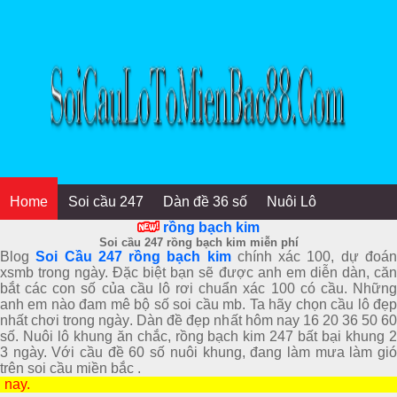
Home
Soi cầu 247
Dàn đề 36 số
Nuôi Lô
rồng bạch kim
Soi cầu 247 rồng bạch kim miễn phí
Blog
Soi Cầu 247 rồng bạch kim
chính xác 100, dự đoá
xsmb trong ngày. Đặc biệt bạn sẽ được anh em diễn dàn, căn
bắt các con số của cầu lô rơi chuẩn xác 100 có cầu. Những
anh em nào đam mê bộ số soi cầu mb. Ta hãy chọn cầu lô đẹp
nhất chơi trong ngày. Dàn đề đẹp nhất hôm nay 16 20 36 50 60
số. Nuôi lô khung ăn chắc, rồng bạch kim 247 bất bại khung 2
3 ngày. Với cầu đề 60 số nuôi khung, đang làm mưa làm gió
trên soi cầu miền bắc .
y.