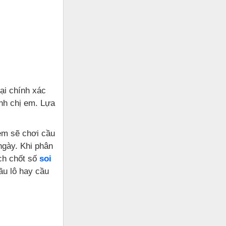
ại chính xác
nh chị em. Lựa
em sẽ chơi cầu
ngày. Khi phân
ích chốt số
soi
ầu lô hay cầu