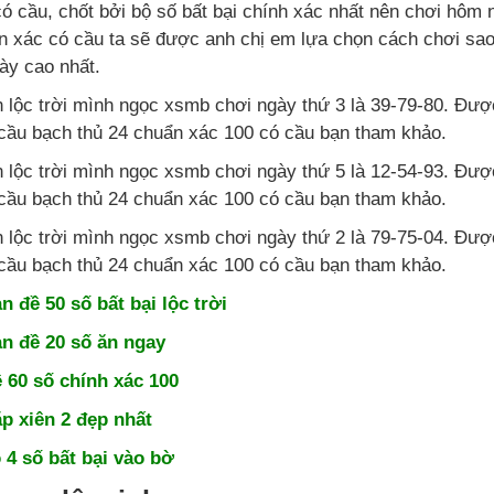
 cầu, chốt bởi bộ số bất bại chính xác nhất nên chơi hôm 
n xác có cầu ta sẽ được anh chị em lựa chọn cách chơi sao 
ày cao nhất.
n lộc trời mình ngọc xsmb chơi ngày thứ 3 là 39-79-80. Đượ
 cầu bạch thủ 24 chuẩn xác 100 có cầu bạn tham khảo.
n lộc trời mình ngọc xsmb chơi ngày thứ 5 là 12-54-93. Đượ
 cầu bạch thủ 24 chuẩn xác 100 có cầu bạn tham khảo.
n lộc trời mình ngọc xsmb chơi ngày thứ 2 là 79-75-04. Đượ
 cầu bạch thủ 24 chuẩn xác 100 có cầu bạn tham khảo.
n đề 50 số bất bại lộc trời
n đề 20 số ăn ngay
 60 số chính xác 100
p xiên 2 đẹp nhất
 4 số bất bại vào bờ