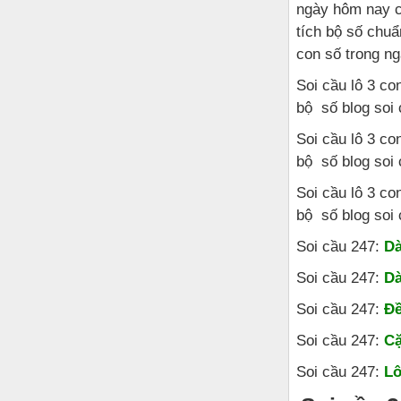
ngày hôm nay có
tích bộ số chuẩ
con số trong ng
Soi cầu lô 3 co
bộ số blog soi
Soi cầu lô 3 co
bộ số blog soi
Soi cầu lô 3 co
bộ số blog soi
Soi cầu 247:
Dà
Soi cầu 247:
Dà
Soi cầu 247:
Đề
Soi cầu 247:
Cặ
Soi cầu 247:
Lô