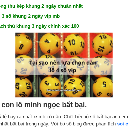
ng thủ kép khung 2 ngày chuẩn nhất
 3 số khung 2 ngày víp mb
ch thủ khung 3 ngày chính xác 100
 con lô minh ngọc bất bại.
ỷ lệ hay ra nhất xsmb có cầu. Chốt bởi bộ số bất bại anh e
nhất bất bại trong ngày. Với bộ số blog được phân tích
soi 