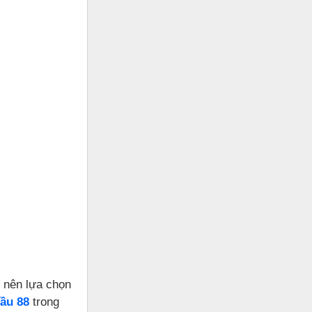
m nên lựa chọn
cầu 88
trong