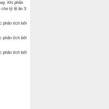
nay. Khi phân
cho tỷ lệ ăn 3
c phân tích bởi
c phân tích bởi
c phân tích bởi