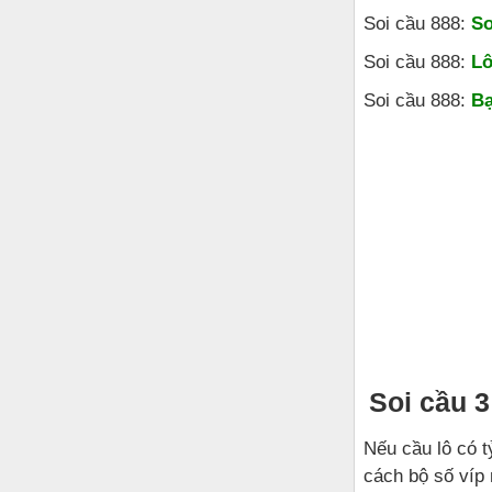
Soi cầu 888:
So
Soi cầu 888:
Lô
Soi cầu 888:
Bạ
Soi cầu 3
Nếu cầu lô có t
cách bộ số víp 