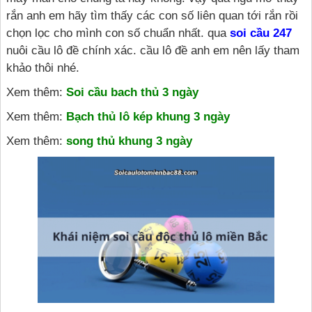
rắn anh em hãy tìm thấy các con số liên quan tới rắn rồi
chọn lọc cho mình con số chuẩn nhất. qua
soi cầu 247
nuôi cầu lô đề chính xác. cầu lô đề anh em nên lấy tham
khảo thôi nhé.
Xem thêm:
Soi cầu bach thủ 3 ngày
Xem thêm:
Bạch thủ lô kép khung 3 ngày
Xem thêm:
song thủ khung 3 ngày