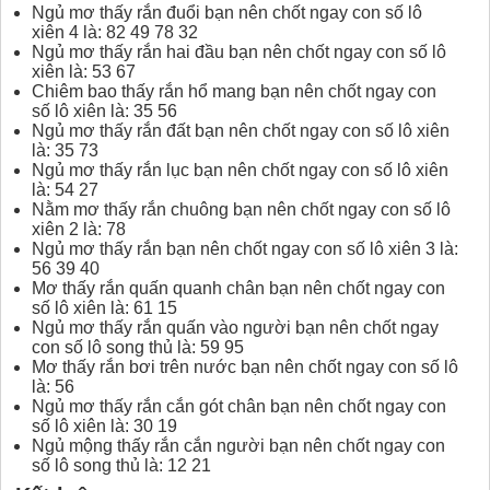
Ngủ mơ thấy rắn đuổi bạn nên chốt ngay con số lô
xiên 4 là: 82 49 78 32
Ngủ mơ thấy rắn hai đầu bạn nên chốt ngay con số lô
xiên là: 53 67
Chiêm bao thấy rắn hổ mang bạn nên chốt ngay con
số lô xiên là: 35 56
Ngủ mơ thấy rắn đất bạn nên chốt ngay con số lô xiên
là: 35 73
Ngủ mơ thấy rắn lục bạn nên chốt ngay con số lô xiên
là: 54 27
Nằm mơ thấy rắn chuông bạn nên chốt ngay con số lô
xiên 2 là: 78
Ngủ mơ thấy rắn bạn nên chốt ngay con số lô xiên 3 là:
56 39 40
Mơ thấy rắn quấn quanh chân bạn nên chốt ngay con
số lô xiên là: 61 15
Ngủ mơ thấy rắn quấn vào người bạn nên chốt ngay
con số lô song thủ là: 59 95
Mơ thấy rắn bơi trên nước bạn nên chốt ngay con số lô
là: 56
Ngủ mơ thấy rắn cắn gót chân bạn nên chốt ngay con
số lô xiên là: 30 19
Ngủ mộng thấy rắn cắn người bạn nên chốt ngay con
số lô song thủ là: 12 21