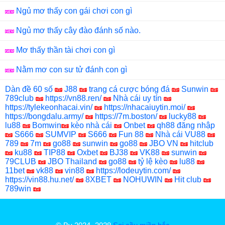
Ngủ mơ thấy con gái chơi con gì
Ngủ mơ thấy cây đào đánh số nào.
Mơ thấy thần tài chơi con gì
Nằm mơ con sư tử đánh con gì
Dàn đề 60 số
J88
trang cá cược bóng đá
Sunwin
789club
https://vn88.ren/
Nhà cái uy tín
https://tylekeonhacai.vin/
https://nhacaiuytin.moi/
https://bongdalu.army/
https://7m.boston/
lucky88
lu88
Bomwin
kèo nhà cái
Onbet
qh88 đăng nhập
S666
SUMVIP
S666
Fun 88
Nhà cái VU88
789
7m
go88
sunwin
go88
JBO VN
hitclub
ku88
TIP88
Oxbet
BJ38
VK88
sunwin
79CLUB
JBO Thailand
go88
tỷ lệ kèo
lu88
11bet
vk88
vin88
https://lodeuytin.com/
https://vin88.hu.net/
8XBET
NOHUWIN
Hit club
789win