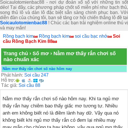
Soicaulotomienbac88 - nơi dự đoán xổ số với những tin sốt
dẻo! Tại đây, các phương pháp chốt số miễn phí như bạch thủ,
song thủ lô và dàn lô đặc biệt sẵn sàng chinh phục bạn. Với
diễn đàn của chúng tôi, bạn sẽ tăng cơ hội chiến thắng lô đề tại
Soicaulotomienbac88
! Chúc các bạn trải nghiệm online thú vị
và may mắn!
Rồng bạch kim
Rồng bạch kim
soi cầu bạc nhớ
Soi
cầu Rồng Bạch Kim 88
Trang chủ
›
Số mơ
›
Nằm mơ thấy rắn chơi số
nào chuẩn xác
Nằm mơ thấy rắn chơi số nào hôm nay
Phát hành:
Soi cầu 247
Hỗ trợ:
Tác giả:
Soi cầu 88
Nằm mơ thấy rắn chơi số nào hôm nay. Khi ta ngủ mơ
thấy rắn hay chiêm bao thấy giấc mơ tương tự. Nhiều
anh em không biết nó là điềm lành hay dữ. Vậy qua nó
không biết khi ngủ mơ thấy rắn có đem lại nhiều may
may mắn cho chúng ta hay không. vậy qua ngủ mơ thấy